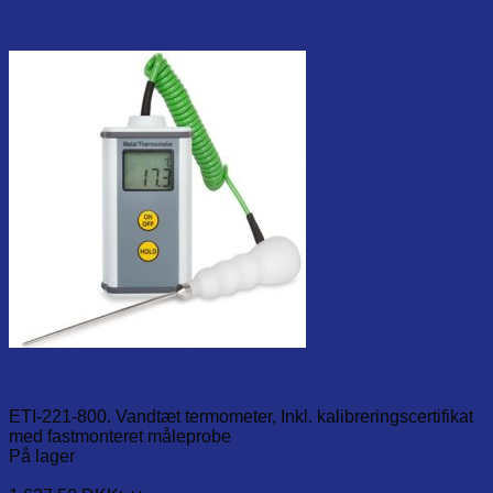
CarterTemp Metal Thermometer
ETI-221-800. Vandtæt termometer, Inkl. kalibreringscertifikat
med fastmonteret måleprobe
På lager
Læg i kurv