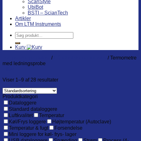
ScanStyle
UbiBot
BSTI – ScianTech
Artikler
Om LTM Instruments
Søg
efter:
Kurv
Temperatur produkter
/
Håndholdte termometre
/
Termometre
med ledningsprobe
Filter
Viser 1–9 af 28 resultater
Produktkategori
Dataloggere
Standard dataloggere
Luftkvalitet
Temperatur
Køl/Frys loggere
Højtemperatur (Autoclave)
Temperatur & fugt
Forsendelse
Mini loggere for køl- frys- lager
USB dataloggere
Spænding
Strøm
Process (4-