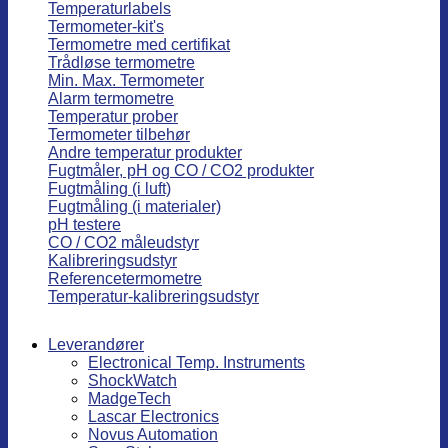
Temperaturlabels
Termometer-kit's
Termometre med certifikat
Trådløse termometre
Min. Max. Termometer
Alarm termometre
Temperatur prober
Termometer tilbehør
Andre temperatur produkter
Fugtmåler, pH og CO / CO2 produkter
Fugtmåling (i luft)
Fugtmåling (i materialer)
pH testere
CO / CO2 måleudstyr
Kalibreringsudstyr
Referencetermometre
Temperatur-kalibreringsudstyr
Leverandører
Electronical Temp. Instruments
ShockWatch
MadgeTech
Lascar Electronics
Novus Automation