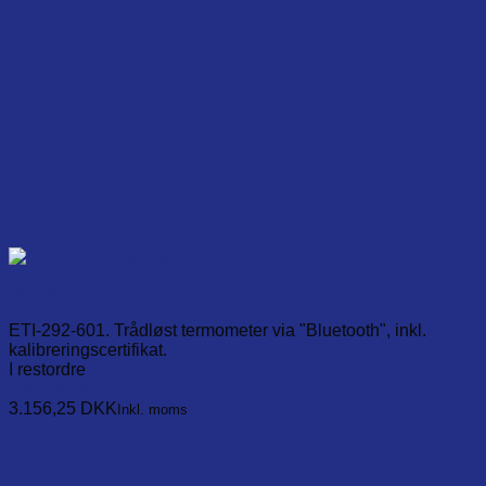
BlueTerm Duo, with LCD
ETI-292-601. Trådløst termometer via "Bluetooth", inkl.
kalibreringscertifikat.
I restordre
Læg i kurv
3.156,25
DKK
Inkl. moms