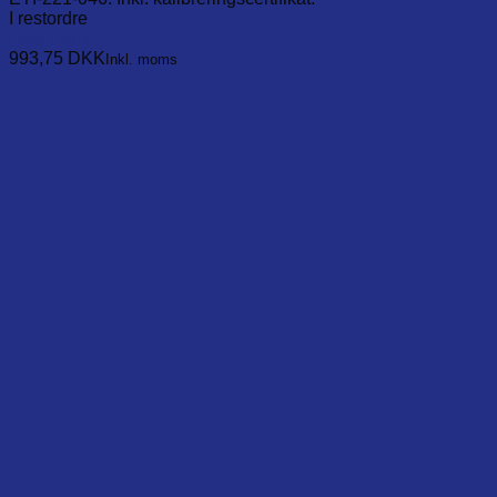
I restordre
Læg i kurv
993,75
DKK
Inkl. moms