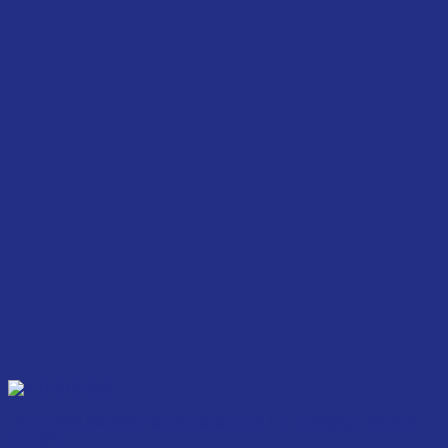
Håndholdt Max/Min termometer med LCD display. -49,9 til
149,9°C