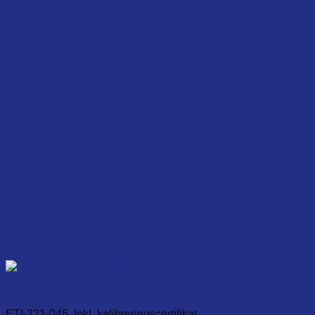
CarterTemp 0,1°C, with fixed pennetration probe
ETI-221-046. Inkl. kalibreringscertifikat.