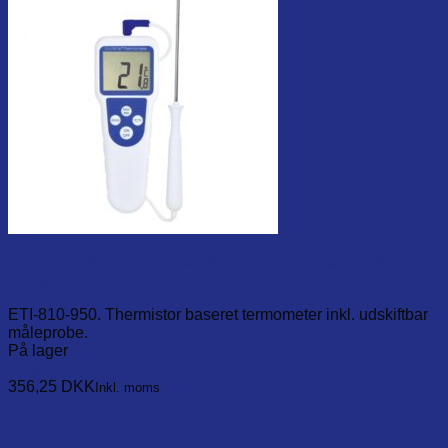
Håndholdt EcoTemp digitalt fødevare termometer. -49,9 to
199,9°C
ETI-810-950. Thermistor baseret termometer inkl. udskiftbar
måleprobe.
På lager
Læg i kurv
356,25
DKK
Inkl. moms