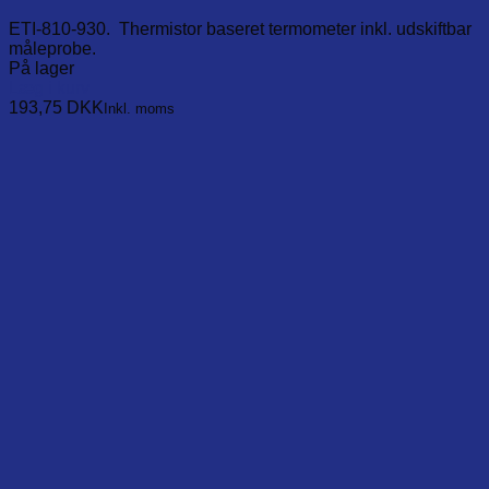
ETI-810-930. Thermistor baseret termometer inkl. udskiftbar
måleprobe.
På lager
Læg i kurv
193,75
DKK
Inkl. moms