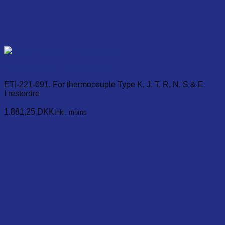
MicroTherma 1 Thermometer.
ETI-221-091. For thermocouple Type K, J, T, R, N, S & E
I restordre
Læg i kurv
1.881,25
DKK
Inkl. moms