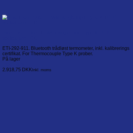
Blue Therm One LE, With single input Type-K TC ICE
socket, and LCD
ETI-292-911. Bluetooth trådløst termometer, inkl. kalibrerings
certifikat. For Thermocouple Type K prober.
På lager
Læg i kurv
2.918,75
DKK
Inkl. moms