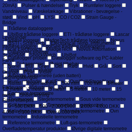
20mA)
Pulser & hændelser
Tryk
Rumføler loggere
Vandniveau
Væskelækage
Vibrationer - bevægelse -
stød
Vind
pH
LYS
CO / CO2
Strain Gauge -
Bridge
Trådløse dataloggere
UbiBot trådløse loggere
ETI - trådløse loggere
Lascar
Leverandør
- trådløse loggere
MadgeTech trådløse loggere
Novus
BSTI - ScianTech
Electronical Temp. Instruments
trådløse loggere
SpotSee trådløse dataloggere
Lascar Electronics
MadgeTech
Novus Automation
Datalogger tilbehør
ScanStyle
ShockWatch
UbiBot
Datalogger prober
Datalogger software og PC-kabler
Farve
m.v.
Tryksensorer
Øvrigt tilbehør
None
Blå
Grøn
Gul
Rød
Hvid
Grå
Sort
Temperatur produkter
Orange
Pink
Violet
Analoge Termometre (uden batteri)
Ledningslængde
Rum - ude/inde
Køl/Frys
Ovn/Grill/Stege/Koge
Nulstil
Ingen ledning
500 mm
700 mm
1 meter
Fødevarer
Industrielle
Øvrige analoge
1,2 meter
2 meter
3 meter
5 meter
10 meter
15
Fødevare-termometre
meter
Snoet ledning
Thermapen
Stegetermometre
Sous vide termometre
Filtrer efter pris
Grill termometer
Termometre til egenkontrol
0 - 500 DKK
500 - 2.000 DKK
2.000 - 4.000 DKK
Køle-fryse-termometre
Infrarøde termometre
Ovn
4.000 - 6.000 DKK
Over 6.000 DKK
termometre
Industielle termometre
Reference termometre
Luft-gas-termometre
Overfladetemperatur produkter
Øvrige digitale termometre