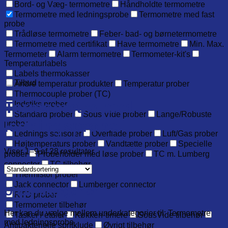
Bord- og Væg- termometre
Håndholdte termometre
Termometre med ledningsprobe
Termometre med fast
probe
Trådløse termometre
Feber- bad- og børnetermometre
Termometre med certifikat
Have termometre
Min. Max.
Termometer
Alarm termometre
Termometer-kit's
Temperaturlabels
Labels thermokasser
Tilbud
Andre temperatur produkter
Temperatur prober
Thermocouple prober (TC)
Termometre med
Indstiks prober
Standard prober
Sous Vide prober
Lange/Robuste
ledningsprobe
prober
Lednings sensorer
Overflade prober
Luft/Gas prober
Højtemperaturs prober
Vandtætte prober
Specielle
Viser 1–9 af 28 resultater
prober
Probeholder med løse prober
TC m. Lumberg
connector
TC tilbehør
Thermistor prober
Jack connector
Lumberger connector
Underkategorier
RTD prober
Termometer tilbehør
Her kan du vælge mellem underkategorier til: Termometre
Tasker / etuier
Køkken-timere
SousVide tilbehør
med ledningsprobe
Antibakterielle spritklude
Øvrigt tilbehør