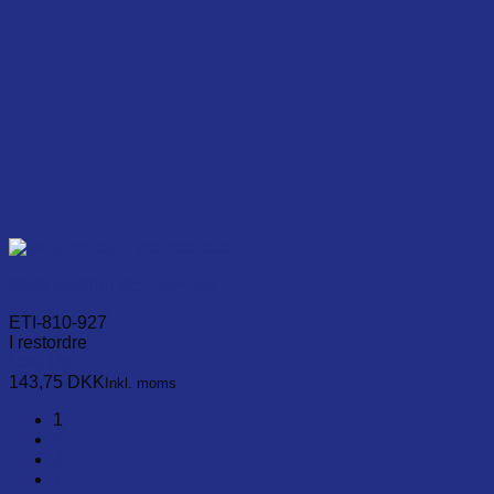
Multi-function thermometer
ETI-810-927
I restordre
Læg i kurv
143,75
DKK
Inkl. moms
1
2
3
4