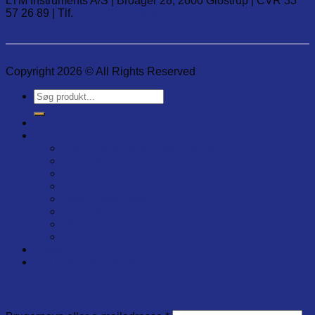
LTM Instruments A/S | Broager 28, 2600 Glostrup | CVR 33
57 26 89 | Tlf.
(+45) 7020 2848
Copyright 2026 © All Rights Reserved
Søg
efter:
Produkter
Leverandører
Electronical Temp. Instruments
ShockWatch
MadgeTech
Lascar Electronics
Novus Automation
ScanStyle
UbiBot
BSTI – ScianTech
Artikler
Om LTM Instruments
Log ind