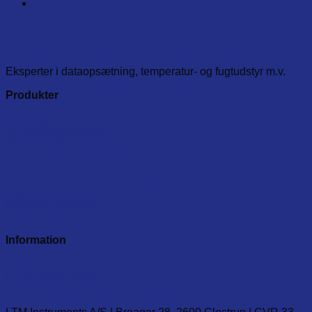
Eksperter i dataopsætning, temperatur- og fugtudstyr m.v.
Produkter
Dataloggere
Temperaturprodukter
Test- og måleinstumenter
Fugtmåler, pH og CO/CO2 udstyr
Kalibreringsudstyr
Leverandører
Information
Om os
Handelsbetingelser
Forsendelse