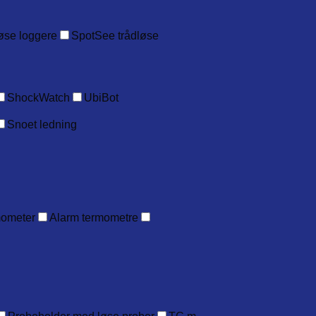
øse loggere
SpotSee trådløse
ShockWatch
UbiBot
Snoet ledning
mometer
Alarm termometre