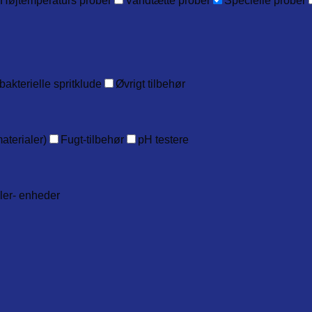
Højtemperaturs prober
Vandtætte prober
Specielle prober
bakterielle spritklude
Øvrigt tilbehør
aterialer)
Fugt-tilbehør
pH testere
ller- enheder