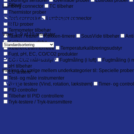
Lednings sensorer
Overflade prober
Luft/Gas prober
Tilbud
Lumberg connector
TC tilbehør
Thermistor prober
Specielle prober
Jack connector
Lumberger connector
RTD prober
Termometer tilbehør
Viser 1–9 af 10 resultater
Tasker / etuier
Køkken-timere
SousVide tilbehør
Anti
Kalibreringsudstyr
Referencetermometre
Temperaturkalibreringsudstyr
Fugt, pH, EC, CO/CO2 produkter
Underkategorier
CO / CO2 måleudstyr
Fugtmåling (i luft)
Fugtmåling (i m
pH tilbehør
Her kan du vælge mellem underkategorier til: Specielle prober
EC testere
Test- og måle instrumenter
Vare
Øvrige testere (Vind, rotation, lækstrøm)
Timer- og contro
PID controller
Tilbehør til PID controllere
Tryk-testere / Tryk-transmittere