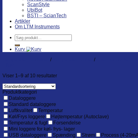
ScanStyle
UbiBot
BSTI – ScianTech
Artikler
Om LTM Instruments
Søg
efter:
Kurv
Temperatur produkter
/
Temperatur prober
/
Thermocouple prob
Filter
Viser 1–9 af 10 resultater
Produktkategori
Dataloggere
Standard dataloggere
Luftkvalitet
Temperatur
Køl/Frys loggere
Højtemperatur (Autoclave)
Temperatur & fugt
Forsendelse
Mini loggere for køl- frys- lager
USB dataloggere
Spænding
Strøm
Process (4-20mA