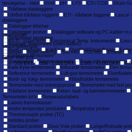
bevægelse - stød
Vind
pH
LYS
CO / CO2
Strain G
Trådløse dataloggere
UbiBot trådløse loggere
ETI - trådløse loggere
Lascar -
dataloggere
Datalogger tilbehør
Datalogger prober
Datalogger software og PC-kabler m.v
Leverandør
Temperatur produkter
BSTI - ScianTech
Electronical Temp. Instruments
Lasca
Analoge Termometre (uden batteri)
Ledningslængde
Rum - ude/inde
Køl/Frys
Ovn/Grill/Stege/Koge
Føde
Nulstil
Ingen ledning
500 mm
700 mm
1 meter
1
Fødevare-termometre
Filtrer efter pris
Thermapen
Stegetermometre
Sous vide termometre
0 - 500 DKK
500 - 2.000 DKK
2.000 - 4.000 DKK
4.0
Køle-fryse-termometre
Infrarøde termometre
Ovn termo
Reference termometre
Luft-gas-termometre
Overfladet
Bord- og Væg- termometre
Håndholdte termometre
Termometre med ledningsprobe
Termometre med fast pr
Trådløse termometre
Feber- bad- og børnetermometre
Termometer-kit's
Temperaturlabels
Labels thermokasser
Andre temperatur produkter
Temperatur prober
Thermocouple prober (TC)
Indstiks prober
Standard prober
Sous Vide prober
Lange/Robuste pro