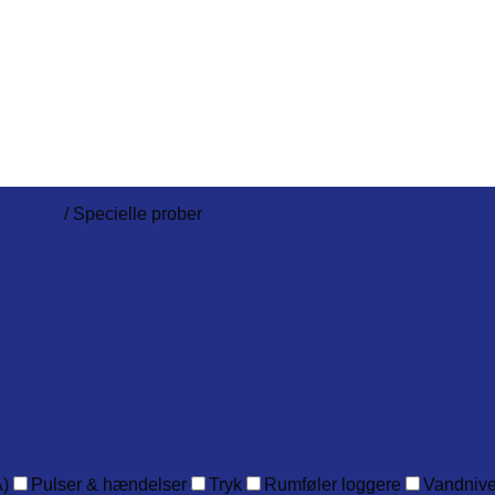
er (TC)
/
Specielle prober
)
Pulser & hændelser
Tryk
Rumføler loggere
Vandniv