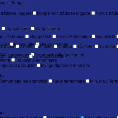
auge - Bridge
 trådløse loggere
MadgeTech trådløse loggere
Novus trådl
.
Tryksensorer
Øvrigt tilbehør
r Electronics
MadgeTech
Novus Automation
ScanStyle
varer
Industrielle
Øvrige analoge
,2 meter
2 meter
3 meter
5 meter
10 meter
15 meter
Grill termometer
Termometre til egenkontrol
00 - 6.000 DKK
Over 6.000 DKK
metre
Industielle termometre
emperatur produkter
Øvrige digitale termometre
obe
Termometre med certifikat
Have termometre
Min. Max. Ter
ber