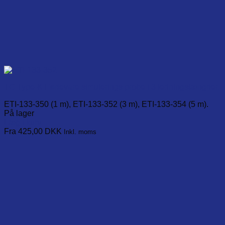
TC Type-K Fødevare simulerings probe i 3 ledningslængder. -
ETI-133-350 (1 m), ETI-133-352 (3 m), ETI-133-354 (5 m).
På lager
Læg i kurv
This
Fra 425,00
DKK
Inkl. moms
product
has
multiple
variants.
The
options
may
be
chosen
on