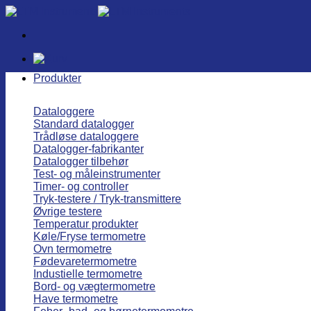
Fortsæt
til
indhold
Produkter
Dataloggere
Standard datalogger
Trådløse dataloggere
Datalogger-fabrikanter
Datalogger tilbehør
Test- og måleinstrumenter
Timer- og controller
Tryk-testere / Tryk-transmittere
Øvrige testere
Temperatur produkter
Køle/Fryse termometre
Ovn termometre
Fødevaretermometre
Industielle termometre
Bord- og vægtermometre
Have termometre