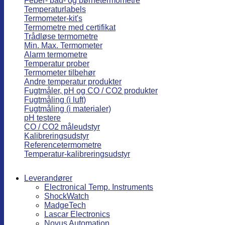
Feber- bad- og børnetermometre
Temperaturlabels
Termometer-kit's
Termometre med certifikat
Trådløse termometre
Min. Max. Termometer
Alarm termometre
Temperatur prober
Termometer tilbehør
Andre temperatur produkter
Fugtmåler, pH og CO / CO2 produkter
Fugtmåling (i luft)
Fugtmåling (i materialer)
pH testere
CO / CO2 måleudstyr
Kalibreringsudstyr
Referencetermometre
Temperatur-kalibreringsudstyr
Leverandører
Electronical Temp. Instruments
ShockWatch
MadgeTech
Lascar Electronics
Novus Automation