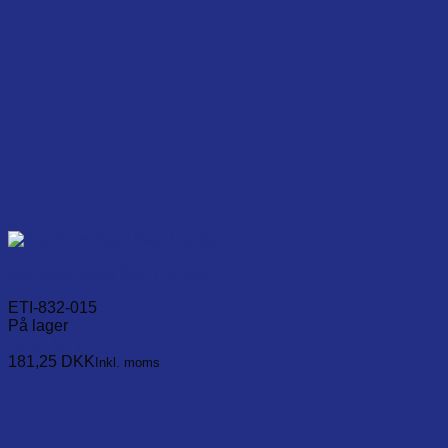
Stainless Steel Wall bracket
ETI-832-015
På lager
Læg i kurv
181,25
DKK
Inkl. moms