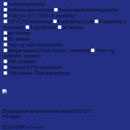
Kalibreringsudstyr
Referencetermometre
Temperaturkalibreringsudstyr
Fugt, pH, EC, CO/CO2 produkter
CO / CO2 måleudstyr
Fugtmåling (i luft)
Fugtmåling (i
materialer)
Fugt-tilbehør
pH testere
pH tilbehør
EC testere
Test- og måle instrumenter
Øvrige testere (Vind, rotation, lækstrøm)
Timer- og
controller- enheder
PID controller
Tilbehør til PID controllere
Tryk-testere / Tryk-transmittere
Spare probe for 810-155
Ekstra probe for termometer model 810-155
På lager
Læg i kurv
62,50
DKK
Inkl. moms