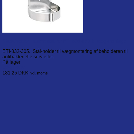
Stativ/holder i rustfrit stål, for ETI-836-050, til væg-montage
ETI-832-305. Stål-holder til vægmontering af beholderen til
antibakterielle servietter.
På lager
Læg i kurv
181,25
DKK
Inkl. moms