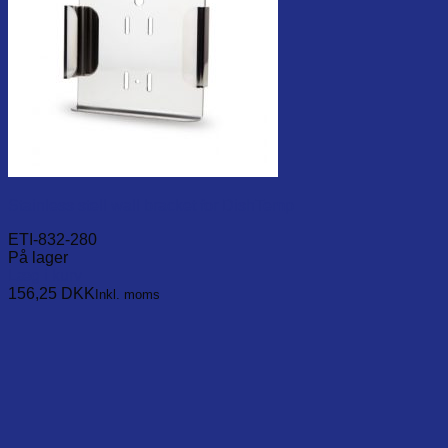
Stainless stell wall bracket for DishTemp
ETI-832-280
På lager
Læg i kurv
156,25
DKK
Inkl. moms