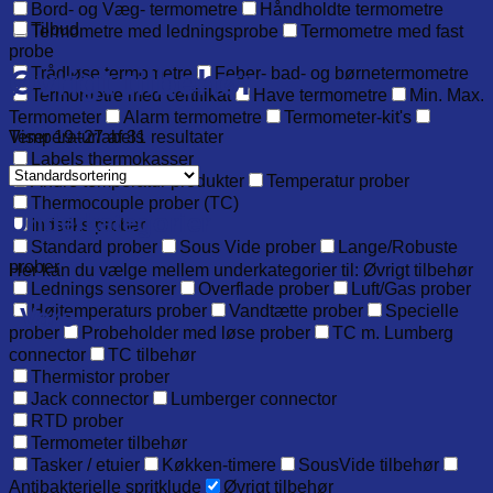
Bord- og Væg- termometre
Håndholdte termometre
Tilbud
Termometre med ledningsprobe
Termometre med fast
probe
Øvrigt tilbehør
Trådløse termometre
Feber- bad- og børnetermometre
Termometre med certifikat
Have termometre
Min. Max.
Termometer
Alarm termometre
Termometer-kit's
Viser 19–27 af 31 resultater
Temperaturlabels
Labels thermokasser
Andre temperatur produkter
Temperatur prober
Thermocouple prober (TC)
Underkategorier
Indstiks prober
Standard prober
Sous Vide prober
Lange/Robuste
prober
Her kan du vælge mellem underkategorier til: Øvrigt tilbehør
Lednings sensorer
Overflade prober
Luft/Gas prober
Højtemperaturs prober
Vandtætte prober
Specielle
Vare
prober
Probeholder med løse prober
TC m. Lumberg
connector
TC tilbehør
Thermistor prober
Jack connector
Lumberger connector
RTD prober
Termometer tilbehør
Tasker / etuier
Køkken-timere
SousVide tilbehør
Antibakterielle spritklude
Øvrigt tilbehør