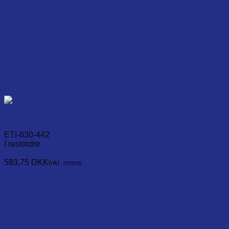
TC Type-K Vandtæt pung med ledninger og stik.
ETI-830-442
I restordre
Læg i kurv
593,75
DKK
Inkl. moms