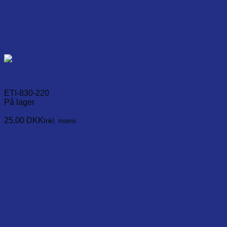
Stainless steel mounting clip for Ø4 mm
ETI-830-220
På lager
Læg i kurv
25,00
DKK
Inkl. moms