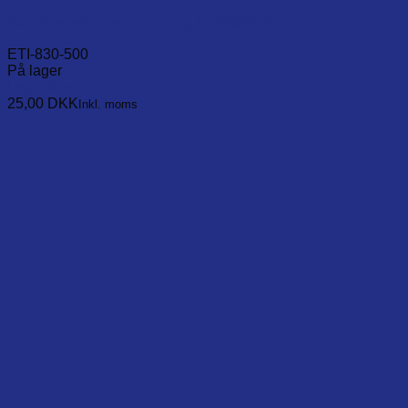
Stainless steel mounting clip for Ø3/Ø3,3 mm
ETI-830-500
På lager
Læg i kurv
25,00
DKK
Inkl. moms