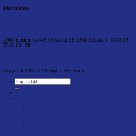
Information
Om os
Handelsbetingelser
Forsendelse
LTM Instruments A/S | Broager 28, 2600 Glostrup | CVR 33
57 26 89 | Tlf.
(+45) 7020 2848
Copyright 2026 © All Rights Reserved
Søg
efter:
Produkter
Leverandører
Electronical Temp. Instruments
ShockWatch
MadgeTech
Lascar Electronics
Novus Automation
ScanStyle