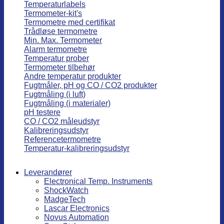
Temperaturlabels
Termometer-kit's
Termometre med certifikat
Trådløse termometre
Min. Max. Termometer
Alarm termometre
Temperatur prober
Termometer tilbehør
Andre temperatur produkter
Fugtmåler, pH og CO / CO2 produkter
Fugtmåling (i luft)
Fugtmåling (i materialer)
pH testere
CO / CO2 måleudstyr
Kalibreringsudstyr
Referencetermometre
Temperatur-kalibreringsudstyr
Leverandører
Electronical Temp. Instruments
ShockWatch
MadgeTech
Lascar Electronics
Novus Automation