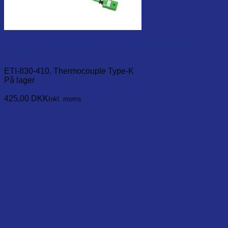
TC Type -K Vandtæt pung, med Thermocouple stik og
ledning.
ETI-830-410. Thermocouple Type-K
På lager
Læg i kurv
425,00
DKK
Inkl. moms