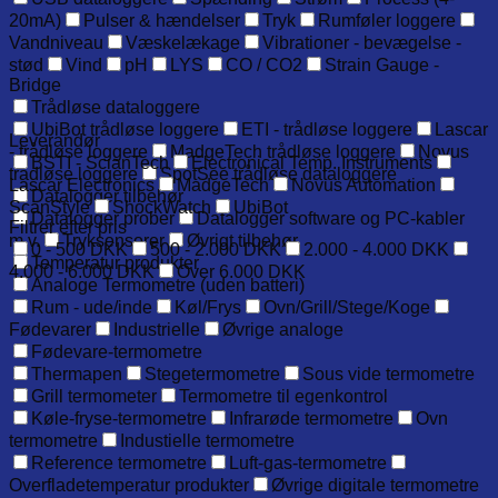
20mA)
Pulser & hændelser
Tryk
Rumføler loggere
Vandniveau
Væskelækage
Vibrationer - bevægelse -
stød
Vind
pH
LYS
CO / CO2
Strain Gauge -
Bridge
Trådløse dataloggere
UbiBot trådløse loggere
ETI - trådløse loggere
Lascar
Leverandør
- trådløse loggere
MadgeTech trådløse loggere
Novus
BSTI - ScianTech
Electronical Temp. Instruments
trådløse loggere
SpotSee trådløse dataloggere
Lascar Electronics
MadgeTech
Novus Automation
Datalogger tilbehør
ScanStyle
ShockWatch
UbiBot
Datalogger prober
Datalogger software og PC-kabler
Filtrer efter pris
m.v.
Tryksensorer
Øvrigt tilbehør
0 - 500 DKK
500 - 2.000 DKK
2.000 - 4.000 DKK
Temperatur produkter
4.000 - 6.000 DKK
Over 6.000 DKK
Analoge Termometre (uden batteri)
Rum - ude/inde
Køl/Frys
Ovn/Grill/Stege/Koge
Fødevarer
Industrielle
Øvrige analoge
Fødevare-termometre
Thermapen
Stegetermometre
Sous vide termometre
Grill termometer
Termometre til egenkontrol
Køle-fryse-termometre
Infrarøde termometre
Ovn
termometre
Industielle termometre
Reference termometre
Luft-gas-termometre
Overfladetemperatur produkter
Øvrige digitale termometre