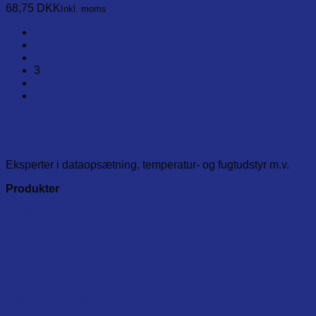
68,75
DKK
Inkl. moms
1
2
3
4
Eksperter i dataopsætning, temperatur- og fugtudstyr m.v.
Produkter
Dataloggere
Temperaturprodukter
Test- og måleinstumenter
Fugtmåler, pH og CO/CO2 udstyr
Kalibreringsudstyr
Leverandører