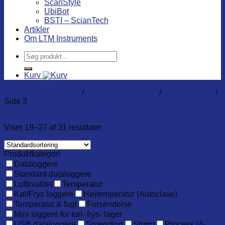
ScanStyle
UbiBot
BSTI – ScianTech
Artikler
Om LTM Instruments
Søg
efter:
Kurv
Temperatur produkter
/
Termometer tilbehør
/
Øvrigt tilbehør
/
Side 3
Filter
Viser 19–27 af 31 resultater
Produktkategori
Dataloggere
Standard dataloggere
Luftkvalitet
Temperatur
Køl/Frys loggere
Højtemperatur (Autoclave)
Temperatur & fugt
Forsendelse
Mini loggere for køl- frys- lager
USB dataloggere
Spænding
Strøm
Process (4-