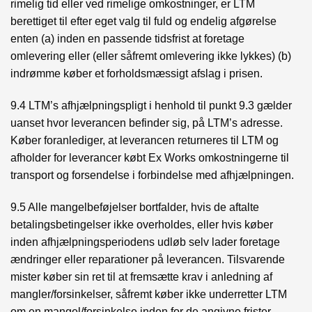
rimelig tid eller ved rimelige omkostninger, er LTM
berettiget til efter eget valg til fuld og endelig afgørelse
enten (a) inden en passende tidsfrist at foretage
omlevering eller (eller såfremt omlevering ikke lykkes) (b)
indrømme køber et forholdsmæssigt afslag i prisen.
9.4 LTM’s afhjælpningspligt i henhold til punkt 9.3 gælder
uanset hvor leverancen befinder sig, på LTM’s adresse.
Køber foranlediger, at leverancen returneres til LTM og
afholder for leverancer købt Ex Works omkostningerne til
transport og forsendelse i forbindelse med afhjælpningen.
9.5 Alle mangelbeføjelser bortfalder, hvis de aftalte
betalingsbetingelser ikke overholdes, eller hvis køber
inden afhjælpningsperiodens udløb selv lader foretage
ændringer eller reparationer på leverancen. Tilsvarende
mister køber sin ret til at fremsætte krav i anledning af
mangler/forsinkelser, såfremt køber ikke underretter LTM
om en mangel/forsinkelse inden for de angivne frister.