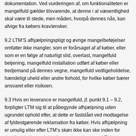
dokumentation. Ved vurderingen af, om funktionaliteten er
mangelfuld gælder tilsvarende, at denne i al væsentlighed
skal være til stede, men måden, hvorpå dennes nås, kan
afvige fra købers krav/ønsker.
9.2 LTM’S afhjælpningspligt og øvrige mangelbeføjelser
omfatter ikke mangler, som er forårsaget af af køber, eller
som er en følge af naturligt slid, overlast, mangelfuld
betjening, mangelfuld installation udført af køber eller
tredjemand på dennes vegne, mangelfuld vedligeholdelse,
hændeligt uheld eller andre forhold, for hvilke køber bærer
ansvaret eller risikoen.
9.3 Hvis en leverance er mangelfuld, jf. punkt 9.1 – 9.2,
forpligter LTM sig til at påbegynde afhjælpning uden
ugrundet ophold efter, at dette er fastslået ved modtagelse
af fyldestgørende reklamation fra køber. Hvis afhjælpning
er umulig eller efter LTM’s skøn ikke kan ske inden for