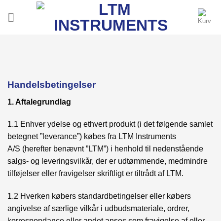
Fortsæt
til
indhold
Handelsbetingelser
1. Aftalegrundlag
1.1 Enhver ydelse og ethvert produkt (i det følgende samlet
betegnet ”leverance”) købes fra LTM Instruments
A/S (herefter benævnt ”LTM”) i henhold til nedenstående
salgs- og leveringsvilkår, der er udtømmende, medmindre
tilføjelser eller fravigelser skriftligt er tiltrådt af LTM.
1.2 Hverken købers standardbetingelser eller købers
angivelse af særlige vilkår i udbudsmateriale, ordrer,
korrespondance eller andet anses som fravigelse af eller