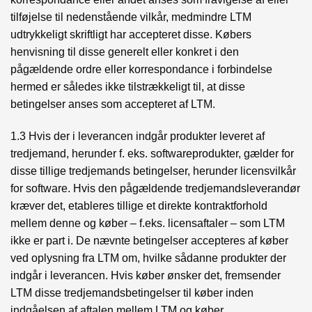
tilføjelse til nedenstående vilkår, medmindre LTM
udtrykkeligt skriftligt har accepteret disse. Købers
henvisning til disse generelt eller konkret i den
pågældende ordre eller korrespondance i forbindelse
hermed er således ikke tilstrækkeligt til, at disse
betingelser anses som accepteret af LTM.
1.3 Hvis der i leverancen indgår produkter leveret af
tredjemand, herunder f. eks. softwareprodukter, gælder for
disse tillige tredjemands betingelser, herunder licensvilkår
for software. Hvis den pågældende tredjemandsleverandør
kræver det, etableres tillige et direkte kontraktforhold
mellem denne og køber – f.eks. licensaftaler – som LTM
ikke er part i. De nævnte betingelser accepteres af køber
ved oplysning fra LTM om, hvilke sådanne produkter der
indgår i leverancen. Hvis køber ønsker det, fremsender
LTM disse tredjemandsbetingelser til køber inden
indgåelsen af aftalen mellem LTM og køber.