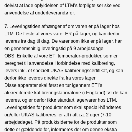
delvist at lade opfyldelsen af LTM’s forpligtelser ske ved
anvendelse af underleverandører.
7. Leveringstiden afhænger af om varen er på lager hos
LTM. De fleste af vores varer ER på lager, og kan derfor
leveres fra dag til dag. De varer som ikke er på lager, har
en gennemsnitlig leveringstid på 9 arbejdsdage.
OBS! Enkelte af vore ETI temperatur-produkter, som er
beregnet til anvendelse i forbindelse med kalibrering,
levers inkl. et specielt UKAS kalibreringscertifikat, og kan
derfor ikke leveres direkte fra fra vores lager!
Disse apparater skal først en tur igennem ETI’s
akkrediterede kalibreringslaboratorie (i England) før de kan
leveres, og er derfor
ikke
standart lagervarer hos LTM.
Leveringstiden for produkter som skal special-håndteres
og/eller UKAS kalibreres, er alt i alt ca. 2 uger (7-10
arbejdsdage). På produktsiderne for de produkter som
dette er gældende for, informeres der om denne ekstra