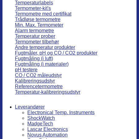
Temperaturlabels
Termometer-kit's
Termometre med certifikat
Trådløse termometre
Min. Max. Termometer
Alarm termometre
Temperatur prober
Termometer tilbehør
Andre temperatur produkter
Fugtmåler, pH og CO / CO2 produkter
Fugtmåling (i luft)
Fugtmåling (i materialer)
pH testere
CO / CO2 måleudstyr
Kalibreringsudstyr
Referencetermometre
Temperatur-kalibreringsudstyr
Leverandører
Electronical Temp. Instruments
ShockWatch
MadgeTech
Lascar Electronics
Novus Automation