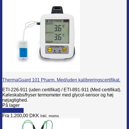
has
multiple
variants.
The
options
may
be
chosen
on
the
product
page
ThermaGuard 101 Pharm. Med/uden kalibreringscertifikat.
ETI-226-911 (uden certifikat) / ETI-891-911 (Med certifikat).
Køleskabs/fryser termometer med glycol-sensor og høj
nøjagtighed.
På lager
Læg i kurv
This
Fra 1.200,00
DKK
Inkl. moms
product
has