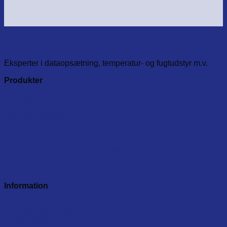
Eksperter i dataopsætning, temperatur- og fugtudstyr m.v.
Produkter
Dataloggere
Temperaturprodukter
Test- og måleinstumenter
Fugtmåler, pH og CO/CO2 udstyr
Kalibreringsudstyr
Leverandører
Information
Om os
Handelsbetingelser
Forsendelse