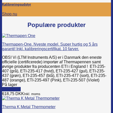
Kalibreringsudstyr
Shop nu
Populære produkter
Thermapen-One. Nyeste model. Super hurtig og 5 års
garanti! Inkl. kalibreringscertifikat. 10 farver.
OBS! Vi (LTM Instruments A/S) er i Danmark den eneste
officielle (certificerede) importør af Thermapennen samt
øvrige produkter fra producenten ETI i England ! ETI-235-
407 (grå), ETI-235-417 (hvid), ETI-235-427 (gul), ETI-235-
437 (grøn), ETI-235-457 (blå), ETI-235-477 (sort), ETI-235-
487 (orange), ETI-235-497 (Pink), ETI-235-507 (Violet)
På lager
Læg i kurv
This
618,75
DKK
Inkl. moms
product
has
Therma K Metal Thermometer
multiple
variants.