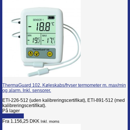
product
product
has
page
multiple
variants.
The
options
may
be
chosen
on
the
product
page
ThermaGuard 102. Køleskabs/fryser termometer m. max/min
og alarm. Inkl. sensorer.
ETI-226-512 (uden kalibreringscertifikat), ETI-891-512 (med
kalibreringscertifikat).
På lager
Læg i kurv
This
Fra 1.156,25
DKK
Inkl. moms
product