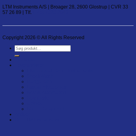
LTM Instruments A/S | Broager 28, 2600 Glostrup | CVR 33
57 26 89 | Tlf.
(+45) 7020 2848
Copyright 2026 © All Rights Reserved
Søg
efter:
Produkter
Leverandører
Electronical Temp. Instruments
ShockWatch
MadgeTech
Lascar Electronics
Novus Automation
ScanStyle
UbiBot
BSTI – ScianTech
Artikler
Om LTM Instruments
Log ind