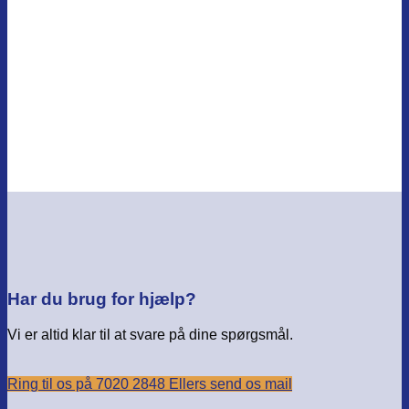
page
Har du brug for hjælp?
Vi er altid klar til at svare på dine spørgsmål.
Ring til os på 7020 2848
Ellers send os mail