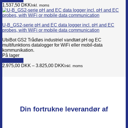
the
1.537,50
DKK
Inkl. moms
product
page
U-B_GS2-serie pH and EC data logger incl. pH and EC
probes, with WiFi or mobile data communication
UbiBot GS2 Trådløs industriel vandtæt pH og EC
multifunktions datalogger for WiFi eller mobil-data
kommunikation.
På lager
Læg i kurv
This
2.975,00
DKK
–
3.825,00
DKK
Inkl. moms
product
has
multiple
variants.
The
options
may
be
Din fortrukne leverandør af
chosen
on
the
product