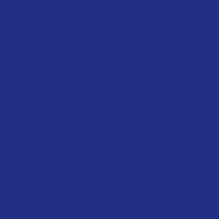
Hos LTM Instruments
A/S er vi eksperter i
dataopsamling,