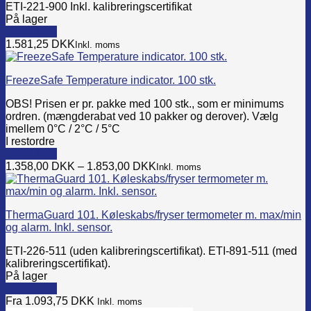
ETI-221-900 Inkl. kalibreringscertifikat
The
På lager
options
Læg i kurv
may
1.581,25
DKK
Inkl. moms
be
chosen
on
FreezeSafe Temperature indicator. 100 stk.
the
product
OBS! Prisen er pr. pakke med 100 stk., som er minimums
page
ordren. (mængderabat ved 10 pakker og derover). Vælg
imellem 0°C / 2°C / 5°C
I restordre
Læg i kurv
This
1.358,00
DKK
–
1.853,00
DKK
Inkl. moms
product
has
multiple
ThermaGuard 101. Køleskabs/fryser termometer m. max/min
variants.
og alarm. Inkl. sensor.
The
options
ETI-226-511 (uden kalibreringscertifikat). ETI-891-511 (med
may
kalibreringscertifikat).
be
På lager
chosen
Læg i kurv
on
This
Fra 1.093,75
DKK
Inkl. moms
the