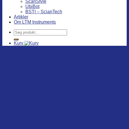
ScanStyle
UbiBot
BSTI – ScianTech
Artikler
Om LTM Instruments
Søg
efter:
Kurv