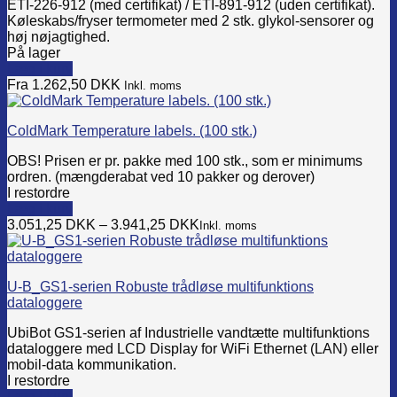
ETI-226-912 (med certifikat) / ETI-891-912 (uden certifikat).
Køleskabs/fryser termometer med 2 stk. glykol-sensorer og
høj nøjagtighed.
På lager
Læg i kurv
This
Fra 1.262,50
DKK
Inkl. moms
product
has
ColdMark Temperature labels. (100 stk.)
multiple
variants.
OBS! Prisen er pr. pakke med 100 stk., som er minimums
The
ordren. (mængderabat ved 10 pakker og derover)
options
I restordre
may
Læg i kurv
be
This
3.051,25
DKK
–
3.941,25
DKK
Inkl. moms
chosen
product
on
has
the
multiple
product
U-B_GS1-serien Robuste trådløse multifunktions
variants.
page
dataloggere
The
options
UbiBot GS1-serien af Industrielle vandtætte multifunktions
may
dataloggere med LCD Display for WiFi Ethernet (LAN) eller
be
mobil-data kommunikation.
chosen
I restordre
on
Læg i kurv