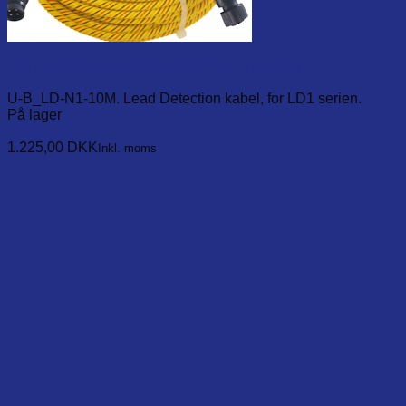
12v LeakDetection-Cable 10m, for LD1 series
U-B_LD-N1-10M. Lead Detection kabel, for LD1 serien.
På lager
Læg i kurv
1.225,00
DKK
Inkl. moms