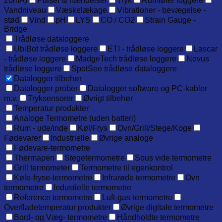
20mA)
Pulser & hændelser
Tryk
Rumføler loggere
Vandniveau
Væskelækage
Vibrationer - bevægelse -
stød
Vind
pH
LYS
CO / CO2
Strain Gauge -
Bridge
Trådløse dataloggere
UbiBot trådløse loggere
ETI - trådløse loggere
Lascar
- trådløse loggere
MadgeTech trådløse loggere
Novus
trådløse loggere
SpotSee trådløse dataloggere
Datalogger tilbehør
Datalogger prober
Datalogger software og PC-kabler
m.v.
Tryksensorer
Øvrigt tilbehør
Temperatur produkter
Analoge Termometre (uden batteri)
Rum - ude/inde
Køl/Frys
Ovn/Grill/Stege/Koge
Fødevarer
Industrielle
Øvrige analoge
Fødevare-termometre
Thermapen
Stegetermometre
Sous vide termometre
Grill termometer
Termometre til egenkontrol
Køle-fryse-termometre
Infrarøde termometre
Ovn
termometre
Industielle termometre
Reference termometre
Luft-gas-termometre
Overfladetemperatur produkter
Øvrige digitale termometre
Bord- og Væg- termometre
Håndholdte termometre