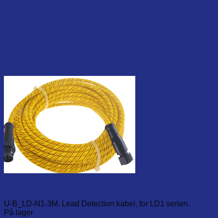
12v LeakDetection-Cable 3m, for LD1 series
U-B_LD-N1-3M. Lead Detection kabel, for LD1 serien.
På lager