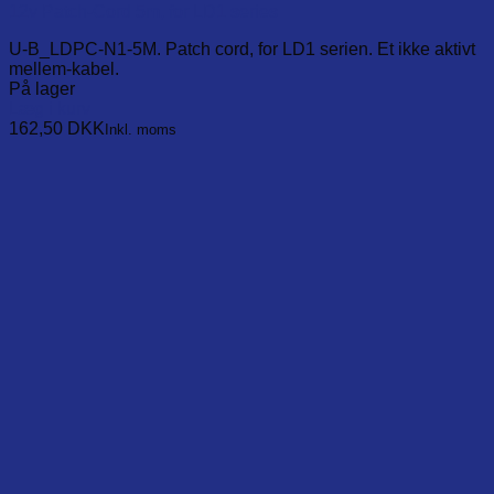
12v Patch-Cord 5m, for LD1 series
U-B_LDPC-N1-5M. Patch cord, for LD1 serien. Et ikke aktivt
mellem-kabel.
På lager
Læg i kurv
162,50
DKK
Inkl. moms