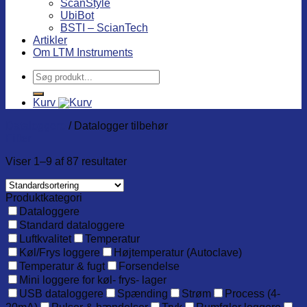
ScanStyle
UbiBot
BSTI – ScianTech
Artikler
Om LTM Instruments
Søg
efter:
Kurv
Dataloggere
/
Datalogger tilbehør
Filter
Viser 1–9 af 87 resultater
Produktkategori
Dataloggere
Standard dataloggere
Luftkvalitet
Temperatur
Køl/Frys loggere
Højtemperatur (Autoclave)
Temperatur & fugt
Forsendelse
Mini loggere for køl- frys- lager
USB dataloggere
Spænding
Strøm
Process (4-