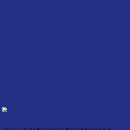
1 to 2 audio plug splitter for GS1
UbiBot 1 til 2 Audio Jack-stik splitterkabel GS1-serien.