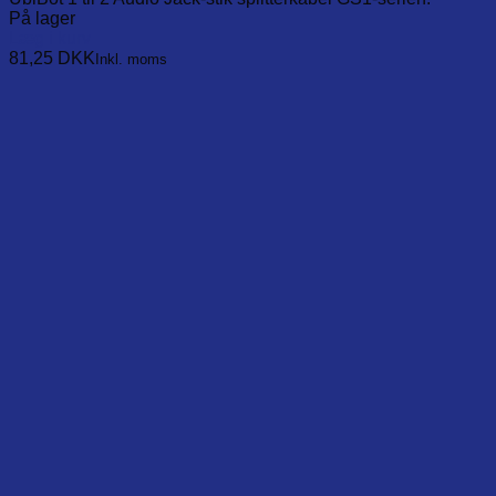
På lager
Læg i kurv
81,25
DKK
Inkl. moms