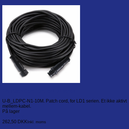
12v Patch-Cord 10m, for LD1 series
U-B_LDPC-N1-10M. Patch cord, for LD1 serien. Et ikke aktivt
mellem-kabel.
På lager
Læg i kurv
262,50
DKK
Inkl. moms