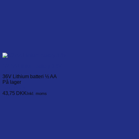
1/2 AA Lithium battery 3,6V
36V Lithium batteri ½ AA
På lager
Læg i kurv
43,75
DKK
Inkl. moms