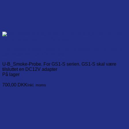
12V RS485 Smoke Probe for GS1-S series; GS1-S must be
connected with DC12V adapter
U-B_Smoke-Probe. For GS1-S serien. GS1-S skal være
tilsluttet en DC12V adapter
På lager
Læg i kurv
700,00
DKK
Inkl. moms