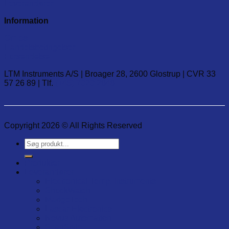
Leverandører
Information
Om os
Handelsbetingelser
Forsendelse
LTM Instruments A/S | Broager 28, 2600 Glostrup | CVR 33
57 26 89 | Tlf.
(+45) 7020 2848
Copyright 2026 © All Rights Reserved
Søg
efter:
Produkter
Leverandører
Electronical Temp. Instruments
ShockWatch
MadgeTech
Lascar Electronics
Novus Automation
ScanStyle