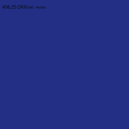
Læg i kurv
406,25
DKK
Inkl. moms