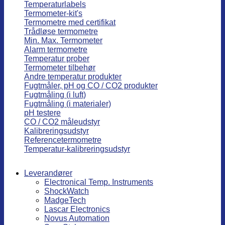
Temperaturlabels
Termometer-kit's
Termometre med certifikat
Trådløse termometre
Min. Max. Termometer
Alarm termometre
Temperatur prober
Termometer tilbehør
Andre temperatur produkter
Fugtmåler, pH og CO / CO2 produkter
Fugtmåling (i luft)
Fugtmåling (i materialer)
pH testere
CO / CO2 måleudstyr
Kalibreringsudstyr
Referencetermometre
Temperatur-kalibreringsudstyr
Leverandører
Electronical Temp. Instruments
ShockWatch
MadgeTech
Lascar Electronics
Novus Automation