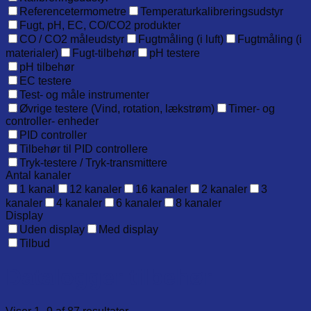
Referencetermometre
Temperaturkalibreringsudstyr
Fugt, pH, EC, CO/CO2 produkter
CO / CO2 måleudstyr
Fugtmåling (i luft)
Fugtmåling (i
materialer)
Fugt-tilbehør
pH testere
pH tilbehør
EC testere
Test- og måle instrumenter
Øvrige testere (Vind, rotation, lækstrøm)
Timer- og
controller- enheder
PID controller
Tilbehør til PID controllere
Tryk-testere / Tryk-transmittere
Antal kanaler
1 kanal
12 kanaler
16 kanaler
2 kanaler
3
kanaler
4 kanaler
6 kanaler
8 kanaler
Display
Uden display
Med display
Tilbud
Datalogger tilbehør