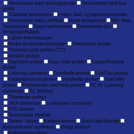
Termometre med ledningsprobe
Termometre med fast
probe
Trådløse termometre
Feber- bad- og børnetermometre
Termometre med certifikat
Have termometre
Min. Max.
Termometer
Alarm termometre
Termometer-kit's
Temperaturlabels
Labels thermokasser
Andre temperatur produkter
Temperatur prober
Thermocouple prober (TC)
Indstiks prober
Standard prober
Sous Vide prober
Lange/Robuste
prober
Lednings sensorer
Overflade prober
Luft/Gas prober
Højtemperaturs prober
Vandtætte prober
Specielle
prober
Probeholder med løse prober
TC m. Lumberg
connector
TC tilbehør
Thermistor prober
Jack connector
Lumberger connector
RTD prober
Termometer tilbehør
Tasker / etuier
Køkken-timere
SousVide tilbehør
Antibakterielle spritklude
Øvrigt tilbehør
Kalibreringsudstyr