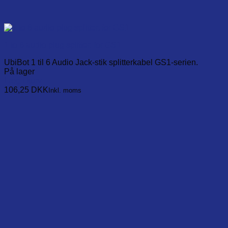
1 to 6 audio plug splitter, for GS1
UbiBot 1 til 6 Audio Jack-stik splitterkabel GS1-serien.
På lager
Læg i kurv
106,25
DKK
Inkl. moms