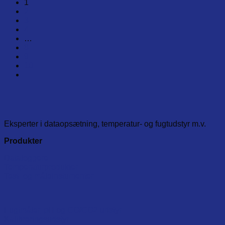
1
2
3
4
…
8
9
10
Eksperter i dataopsætning, temperatur- og fugtudstyr m.v.
Produkter
Dataloggere
Temperaturprodukter
Test- og måleinstumenter
Fugtmåler, pH og CO/CO2 udstyr
Kalibreringsudstyr