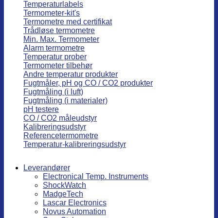
Temperaturlabels
Termometer-kit's
Termometre med certifikat
Trådløse termometre
Min. Max. Termometer
Alarm termometre
Temperatur prober
Termometer tilbehør
Andre temperatur produkter
Fugtmåler, pH og CO / CO2 produkter
Fugtmåling (i luft)
Fugtmåling (i materialer)
pH testere
CO / CO2 måleudstyr
Kalibreringsudstyr
Referencetermometre
Temperatur-kalibreringsudstyr
Leverandører
Electronical Temp. Instruments
ShockWatch
MadgeTech
Lascar Electronics
Novus Automation