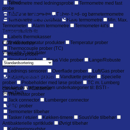
Tilbud
Termometre med ledningsprobe
Termometre med fast
probe
BSTI - ScianTech
Trådløse termometre
Feber- bad- og børnetermometre
Termometre med certifikat
Have termometre
Min. Max.
Termometer
Alarm termometre
Termometer-kit's
Beijing ShiAn Technology Instruments Co., Ltd
Temperaturlabels
Labels thermokasser
Andre temperatur produkter
Temperatur prober
CO2 måleudstyr
Thermocouple prober (TC)
Viser alle 2 resultater
Indstiks prober
Standard prober
Sous Vide prober
Lange/Robuste
prober
Lednings sensorer
Overflade prober
Luft/Gas prober
Underkategorier
Højtemperaturs prober
Vandtætte prober
Specielle
prober
Probeholder med løse prober
TC m. Lumberg
Her kan du vælge mellem underkategorier til: BSTI -
connector
TC tilbehør
ScianTech
Thermistor prober
Jack connector
Lumberger connector
Vare
RTD prober
Termometer tilbehør
Tasker / etuier
Køkken-timere
SousVide tilbehør
Antibakterielle spritklude
Øvrigt tilbehør
Kalibreringsudstyr