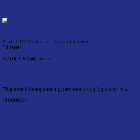
CO2 Monitor
3 i en CO2 Monitor m. alarm og max/min
På lager
Læg i kurv
975,00
DKK
Inkl. moms
Eksperter i dataopsætning, temperatur- og fugtudstyr m.v.
Produkter
Dataloggere
Temperaturprodukter
Test- og måleinstumenter