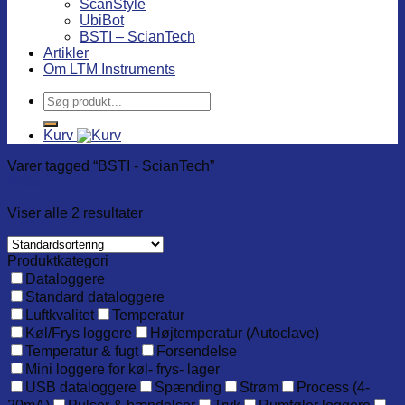
ScanStyle
UbiBot
BSTI – ScianTech
Artikler
Om LTM Instruments
Søg
efter:
Kurv
Varer tagged “BSTI - ScianTech”
Filter
Viser alle 2 resultater
Produktkategori
Dataloggere
Standard dataloggere
Luftkvalitet
Temperatur
Køl/Frys loggere
Højtemperatur (Autoclave)
Temperatur & fugt
Forsendelse
Mini loggere for køl- frys- lager
USB dataloggere
Spænding
Strøm
Process (4-