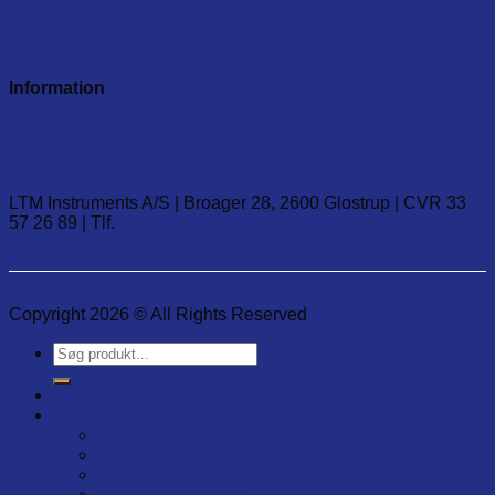
Fugtmåler, pH og CO/CO2 udstyr
Kalibreringsudstyr
Leverandører
Information
Om os
Handelsbetingelser
Forsendelse
LTM Instruments A/S | Broager 28, 2600 Glostrup | CVR 33
57 26 89 | Tlf.
(+45) 7020 2848
Copyright 2026 © All Rights Reserved
Søg
efter:
Produkter
Leverandører
Electronical Temp. Instruments
ShockWatch
MadgeTech
Lascar Electronics