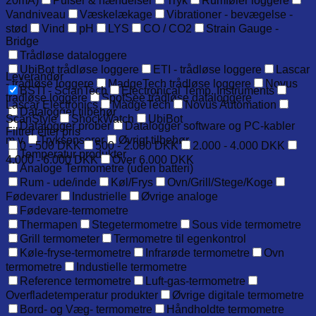
20mA)
Pulser & hændelser
Tryk
Rumføler loggere
Vandniveau
Væskelækage
Vibrationer - bevægelse -
stød
Vind
pH
LYS
CO / CO2
Strain Gauge -
Bridge
Trådløse dataloggere
UbiBot trådløse loggere
ETI - trådløse loggere
Lascar
Leverandør
- trådløse loggere
MadgeTech trådløse loggere
Novus
BSTI - ScianTech
Electronical Temp. Instruments
trådløse loggere
SpotSee trådløse dataloggere
Lascar Electronics
MadgeTech
Novus Automation
Datalogger tilbehør
ScanStyle
ShockWatch
UbiBot
Datalogger prober
Datalogger software og PC-kabler
Filtrer efter pris
m.v.
Tryksensorer
Øvrigt tilbehør
0 - 500 DKK
500 - 2.000 DKK
2.000 - 4.000 DKK
Temperatur produkter
4.000 - 6.000 DKK
Over 6.000 DKK
Analoge Termometre (uden batteri)
Rum - ude/inde
Køl/Frys
Ovn/Grill/Stege/Koge
Fødevarer
Industrielle
Øvrige analoge
Fødevare-termometre
Thermapen
Stegetermometre
Sous vide termometre
Grill termometer
Termometre til egenkontrol
Køle-fryse-termometre
Infrarøde termometre
Ovn
termometre
Industielle termometre
Reference termometre
Luft-gas-termometre
Overfladetemperatur produkter
Øvrige digitale termometre
Bord- og Væg- termometre
Håndholdte termometre