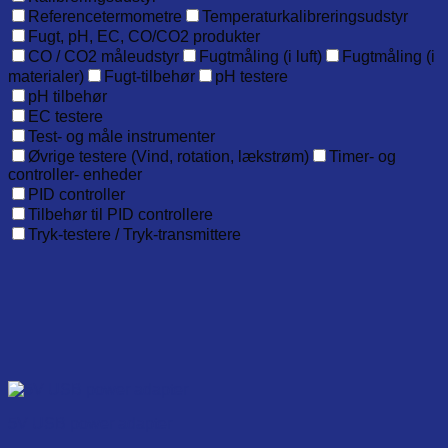
Referencetermometre
Temperaturkalibreringsudstyr
Fugt, pH, EC, CO/CO2 produkter
CO / CO2 måleudstyr
Fugtmåling (i luft)
Fugtmåling (i
materialer)
Fugt-tilbehør
pH testere
pH tilbehør
EC testere
Test- og måle instrumenter
Øvrige testere (Vind, rotation, lækstrøm)
Timer- og
controller- enheder
PID controller
Tilbehør til PID controllere
Tryk-testere / Tryk-transmittere
5V USB power adapter