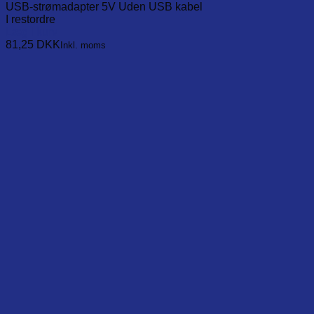
USB-strømadapter 5V Uden USB kabel
I restordre
Læg i kurv
81,25
DKK
Inkl. moms