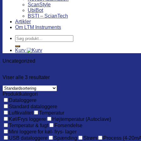
ScanStyle
UbiBot
BSTI – ScianTech
Artikler
Om LTM Instruments
Søg
efter:
Kurv
Uncategorized
Filter
Viser alle 3 resultater
Produktkategori
Dataloggere
Standard dataloggere
Luftkvalitet
Temperatur
Køl/Frys loggere
Højtemperatur (Autoclave)
Temperatur & fugt
Forsendelse
Mini loggere for køl- frys- lager
USB dataloggere
Spænding
Strøm
Process (4-20mA