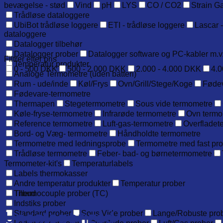
bevægelse - stød
Vind
pH
LYS
CO / CO2
Strain G
Trådløse dataloggere
UbiBot trådløse loggere
ETI - trådløse loggere
Lascar -
dataloggere
Datalogger tilbehør
Datalogger prober
Datalogger software og PC-kabler m.v
Filtrer efter pris
Temperatur produkter
0 - 500 DKK
500 - 2.000 DKK
2.000 - 4.000 DKK
4.0
Analoge Termometre (uden batteri)
Rum - ude/inde
Køl/Frys
Ovn/Grill/Stege/Koge
Føde
Fødevare-termometre
Thermapen
Stegetermometre
Sous vide termometre
Køle-fryse-termometre
Infrarøde termometre
Ovn termo
Reference termometre
Luft-gas-termometre
Overfladet
Bord- og Væg- termometre
Håndholdte termometre
Termometre med ledningsprobe
Termometre med fast pr
Trådløse termometre
Feber- bad- og børnetermometre
Termometer-kit's
Temperaturlabels
Labels thermokasser
Andre temperatur produkter
Temperatur prober
Thermocouple prober (TC)
Tilbud
Indstiks prober
Uncategorized
Standard prober
Sous Vide prober
Lange/Robuste pro