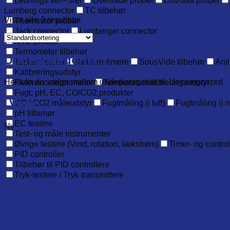
Lednings sensorer
Overflade prober
Luft/Gas prober
Lumberg connector
TC tilbehør
Viser alle 3 resultater
Thermistor prober
Jack connector
Lumberger connector
RTD prober
Termometer tilbehør
Underkategorier
Tasker / etuier
Køkken-timere
SousVide tilbehør
Anti
Kalibreringsudstyr
Her kan du vælge mellem underkategorier til: Uncategorized
Referencetermometre
Temperaturkalibreringsudstyr
Fugt, pH, EC, CO/CO2 produkter
Vare
CO / CO2 måleudstyr
Fugtmåling (i luft)
Fugtmåling (i m
pH tilbehør
EC testere
Ny
Test- og måle instrumenter
Øvrige testere (Vind, rotation, lækstrøm)
Timer- og contro
PID controller
Tilbehør til PID controllere
Tryk-testere / Tryk-transmittere