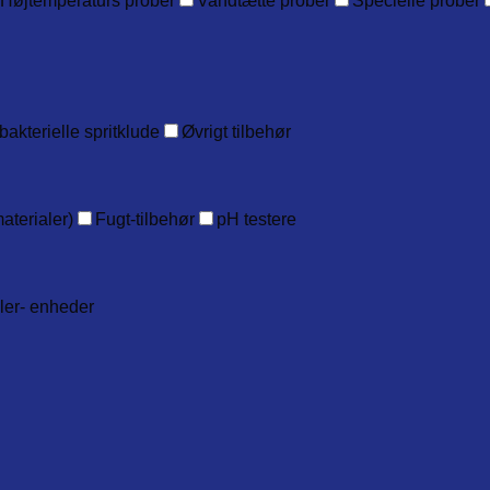
Højtemperaturs prober
Vandtætte prober
Specielle prober
bakterielle spritklude
Øvrigt tilbehør
aterialer)
Fugt-tilbehør
pH testere
ller- enheder