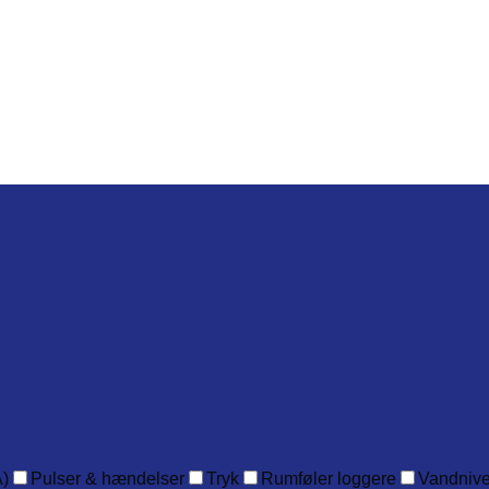
)
Pulser & hændelser
Tryk
Rumføler loggere
Vandniv