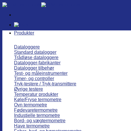
Fortsæt
til
indhold
Produkter
Dataloggere
Standard datalogger
Trådløse dataloggere
Datalogger-fabrikanter
Datalogger tilbehør
Test- og måleinstrumenter
Timer- og controller
Tryk-testere / Tryk-transmittere
Øvrige testere
Temperatur produkter
Køle/Fryse termometre
Ovn termometre
Fødevaretermometre
Industielle termometre
Bord- og vægtermometre
Have termometre