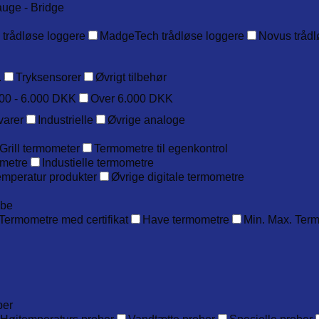
auge - Bridge
 trådløse loggere
MadgeTech trådløse loggere
Novus trådl
.
Tryksensorer
Øvrigt tilbehør
00 - 6.000 DKK
Over 6.000 DKK
varer
Industrielle
Øvrige analoge
Grill termometer
Termometre til egenkontrol
metre
Industielle termometre
emperatur produkter
Øvrige digitale termometre
obe
Termometre med certifikat
Have termometre
Min. Max. Ter
ber