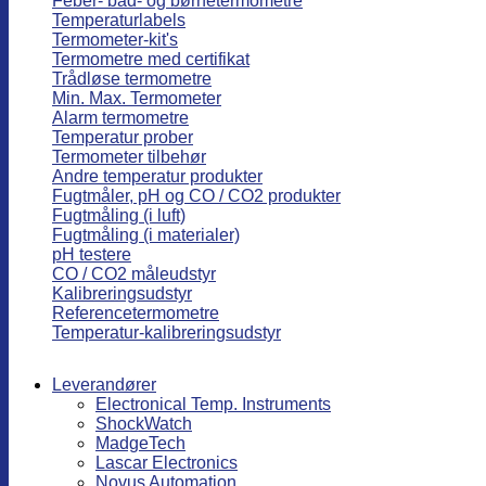
Feber- bad- og børnetermometre
Temperaturlabels
Termometer-kit's
Termometre med certifikat
Trådløse termometre
Min. Max. Termometer
Alarm termometre
Temperatur prober
Termometer tilbehør
Andre temperatur produkter
Fugtmåler, pH og CO / CO2 produkter
Fugtmåling (i luft)
Fugtmåling (i materialer)
pH testere
CO / CO2 måleudstyr
Kalibreringsudstyr
Referencetermometre
Temperatur-kalibreringsudstyr
Leverandører
Electronical Temp. Instruments
ShockWatch
MadgeTech
Lascar Electronics
Novus Automation