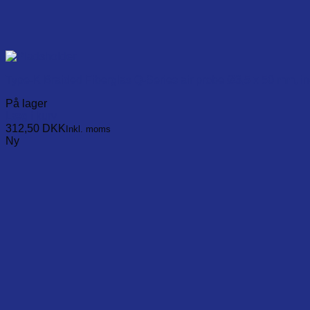
Type-K Braided Fiberglas Q-Series air probe Ø3,5 x 50 mm, inc
På lager
Læg i kurv
312,50
DKK
Inkl. moms
Ny