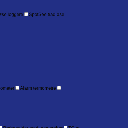
øse loggere
SpotSee trådløse
mometer
Alarm termometre