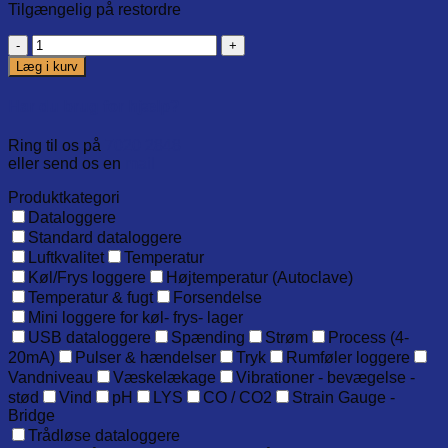
Tilgængelig på restordre
902678-
00,
Læg i kurv
Erstatnings
batterier
Har du brug for hjælp?
til
NanoTemp125
Ring til os på
7020 2848
(2
eller send os en
mail
stk.)
antal
Produktkategori
Dataloggere
Standard dataloggere
Luftkvalitet
Temperatur
Køl/Frys loggere
Højtemperatur (Autoclave)
Temperatur & fugt
Forsendelse
Mini loggere for køl- frys- lager
USB dataloggere
Spænding
Strøm
Process (4-
20mA)
Pulser & hændelser
Tryk
Rumføler loggere
Vandniveau
Væskelækage
Vibrationer - bevægelse -
stød
Vind
pH
LYS
CO / CO2
Strain Gauge -
Bridge
Trådløse dataloggere