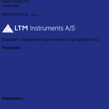
NanoTemp125).
I restordre
Læg i kurv
800,00
DKK
Inkl. moms
Eksperter i dataopsætning, temperatur- og fugtudstyr m.v.
Produkter
Dataloggere
Temperaturprodukter
Test- og måleinstumenter
Fugtmåler, pH og CO/CO2 udstyr
Kalibreringsudstyr
Leverandører
Information
Om os