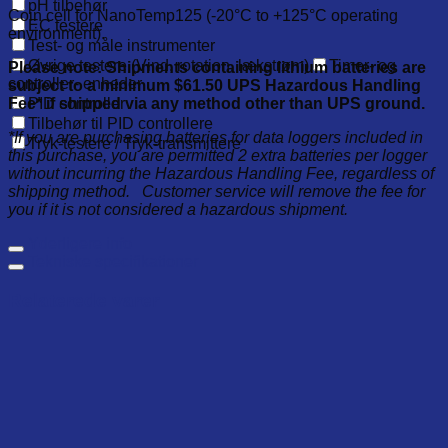
pH tilbehør
Coin cell for NanoTemp125 (-20°C to +125°C operating
EC testere
environment).
Test- og måle instrumenter
Øvrige testere (Vind, rotation, lækstrøm)
Timer- og
Please note: Shipments containing lithium batteries are
controller- enheder
subject to a minimum $61.50 UPS Hazardous Handling
Fee* if shipped via any method other than UPS ground.
PID controller
Tilbehør til PID controllere
*If
you are purchasing batteries for data loggers included in
Tryk-testere / Tryk-transmittere
this purchase, you are permitted 2 extra batteries per logger
without incurring the Hazardous Handling Fee, regardless of
shipping method. Customer service will remove the fee for
you if it is not considered a hazardous shipment.
Yderligere info
Tekniske specifikationer
Relaterede varer