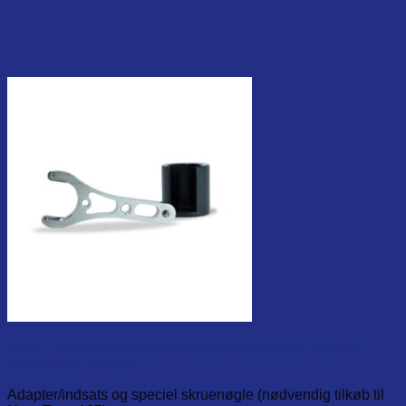
902677-00, NanoTemp125 Communication kit, incl. IFC
adapter and Wrench
Adapter/indsats og speciel skruenøgle (nødvendig tilkøb til