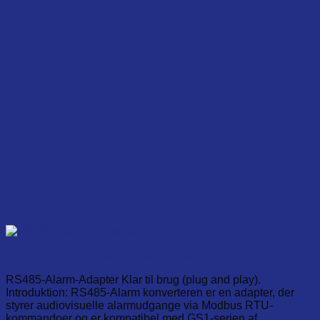
RS485-Alarm-adapter, for alarmenheder med lys og lyd
RS485-Alarm-Adapter Klar til brug (plug and play).
Introduktion: RS485-Alarm konverteren er en adapter, der
styrer audiovisuelle alarmudgange via Modbus RTU-
kommandoer og er kompatibel med GS1-serien af