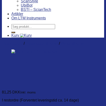
ScanStyle
UbiBot
BSTI – ScianTech
Artikler
Om LTM Instruments
Søg
efter:
Kurv
Dataloggere
/
Datalogger tilbehør
/
Øvrigt tilbehør
902678-00, Erstatnings
batterier til NanoTemp125
(2 stk.)
81,25
DKK
Inkl. moms
I restordre (Forventet leveringstid ca. 14 dage)