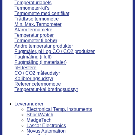
Temperaturlabels
Termometer-kit's
Termometre med certifikat
Trådløse termometre
Min. Max. Termometer
Alarm termometre
Temperatur prober
Termometer tilbehør
Andre temperatur produkter
Fugtmåler, pH og CO / CO2 produkter
Fugtmåling (i luft)
Fugtmåling (i materialer)
pH testere
CO / CO2 måleudstyr
Kalibreringsudstyr
Referencetermometre
Temperatur-kalibreringsudstyr
Leverandører
Electronical Temp. Instruments
ShockWatch
MadgeTech
Lascar Electronics
Novus Automation