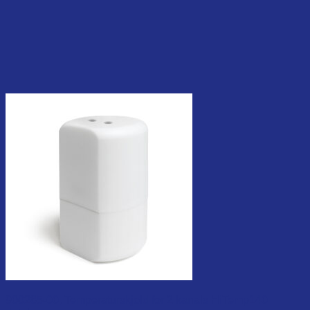
900285-00, Temperaturskjold for 2 kanals HiTemp140