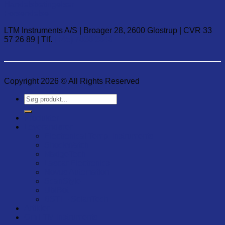
Handelsbetingelser
Forsendelse
LTM Instruments A/S | Broager 28, 2600 Glostrup | CVR 33
57 26 89 | Tlf.
(+45) 7020 2848
Copyright 2026 © All Rights Reserved
Søg
efter:
Produkter
Leverandører
Electronical Temp. Instruments
ShockWatch
MadgeTech
Lascar Electronics
Novus Automation
ScanStyle
UbiBot
BSTI – ScianTech
Artikler
Om LTM Instruments