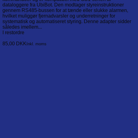
dataloggere fra UbiBot. Den modtager styreinstruktioner
gennem RS485-bussen for at tænde eller slukke alarmen,
hvilket muliggør fjernadvarsler og underretninger for
systematisk og automatiseret styring. Denne adapter sidder
således imellem...
I restordre
Læg i kurv
85,00
DKK
Inkl. moms