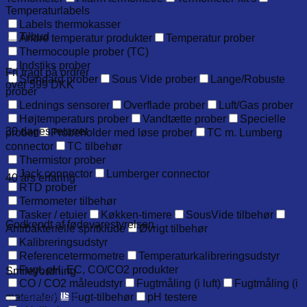
Temperaturlabels
Labels thermokasser
Tilbud
Andre temperatur produkter
Temperatur prober
Thermocouple prober (TC)
Indstiks prober
Fri fragt på ordrer
Standard prober
Sous Vide prober
Lange/Robuste
over 599 DKK
prober
Lednings sensorer
Overflade prober
Luft/Gas prober
Højtemperaturs prober
Vandtætte prober
Specielle
30 dages returret
prober
Probeholder med løse prober
TC m. Lumberg
connector
TC tilbehør
Thermistor prober
Jack connector
Lumberger connector
40 års erfaring
RTD prober
Termometer tilbehør
Tasker / etuier
Køkken-timere
SousVide tilbehør
Godkendt af fødevarestyrelsen
Antibakterielle spritklude
Øvrigt tilbehør
Kalibreringsudstyr
Referencetermometre
Temperaturkalibreringsudstyr
Fugt, pH, EC, CO/CO2 produkter
Smileyordning
CO / CO2 måleudstyr
Fugtmåling (i luft)
Fugtmåling (i
Beskrivelse
materialer)
Fugt-tilbehør
pH testere