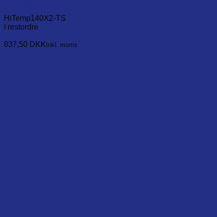
datalogger
HiTemp140X2-TS
I restordre
Læg i kurv
837,50
DKK
Inkl. moms