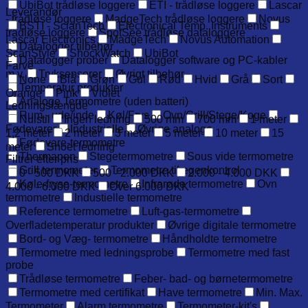
UbiBot trådløse loggere
ETI - trådløse loggere
Lascar
Leverandør
- trådløse loggere
MadgeTech trådløse loggere
Novus
BSTI - ScianTech
Electronical Temp. Instruments
trådløse loggere
SpotSee trådløse dataloggere
Lascar Electronics
MadgeTech
Novus Automation
Datalogger tilbehør
ScanStyle
ShockWatch
UbiBot
Datalogger prober
Datalogger software og PC-kabler
Farve
m.v.
Tryksensorer
Øvrigt tilbehør
None
Blå
Grøn
Gul
Rød
Hvid
Grå
Sort
Temperatur produkter
Orange
Pink
Violet
Analoge Termometre (uden batteri)
Ledningslængde
Rum - ude/inde
Køl/Frys
Ovn/Grill/Stege/Koge
Nulstil
Ingen ledning
500 mm
700 mm
1 meter
Fødevarer
Industrielle
Øvrige analoge
1,2 meter
2 meter
3 meter
5 meter
10 meter
15
Fødevare-termometre
meter
Snoet ledning
Thermapen
Stegetermometre
Sous vide termometre
Filtrer efter pris
Grill termometer
Termometre til egenkontrol
0 - 500 DKK
500 - 2.000 DKK
2.000 - 4.000 DKK
Køle-fryse-termometre
Infrarøde termometre
Ovn
4.000 - 6.000 DKK
Over 6.000 DKK
termometre
Industielle termometre
Reference termometre
Luft-gas-termometre
Overfladetemperatur produkter
Øvrige digitale termometre
Bord- og Væg- termometre
Håndholdte termometre
Termometre med ledningsprobe
Termometre med fast
probe
Trådløse termometre
Feber- bad- og børnetermometre
Termometre med certifikat
Have termometre
Min. Max.
Termometer
Alarm termometre
Termometer-kit's