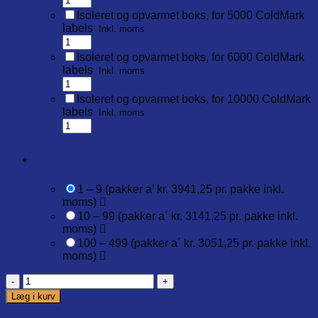
Isoleret og opvarmet boks, for 5000 ColdMark
labels
Inkl. moms
Isoleret og opvarmet boks, for 6000 ColdMark
labels
Inkl. moms
Isoleret og opvarmet boks, for 10000 ColdMark
labels
Inkl. moms
Mængderabat
1 – 9 (pakker a’ kr. 3941,25 pr. pakke inkl.
moms)
10 – 99 (pakker a´ kr. 3141,25 pr. pakke inkl.
moms)
100 – 499 (pakker a´ kr. 3051,25 pr. pakke inkl.
moms)
ColdMark
Temperature
Læg i kurv
labels.
(100