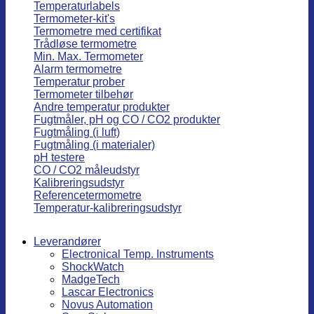
Temperaturlabels
Termometer-kit's
Termometre med certifikat
Trådløse termometre
Min. Max. Termometer
Alarm termometre
Temperatur prober
Termometer tilbehør
Andre temperatur produkter
Fugtmåler, pH og CO / CO2 produkter
Fugtmåling (i luft)
Fugtmåling (i materialer)
pH testere
CO / CO2 måleudstyr
Kalibreringsudstyr
Referencetermometre
Temperatur-kalibreringsudstyr
Leverandører
Electronical Temp. Instruments
ShockWatch
MadgeTech
Lascar Electronics
Novus Automation