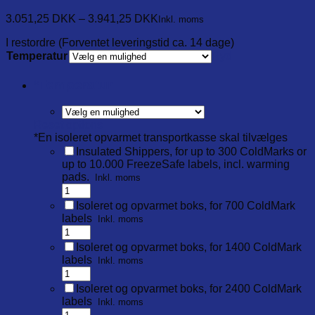
3.051,25
DKK
–
3.941,25
DKK
Inkl. moms
I restordre (Forventet leveringstid ca. 14 dage)
Temperatur
Ryd
*
Temperatur
Reset options
*
En isoleret opvarmet transportkasse skal tilvælges
Insulated Shippers, for up to 300 ColdMarks or
up to 10.000 FreezeSafe labels, incl. warming
pads.
Inkl. moms
Isoleret og opvarmet boks, for 700 ColdMark
labels
Inkl. moms
Isoleret og opvarmet boks, for 1400 ColdMark
labels
Inkl. moms
Isoleret og opvarmet boks, for 2400 ColdMark
labels
Inkl. moms