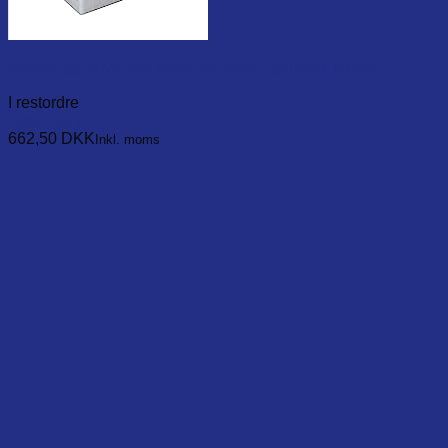
Isoleret og opvarmet boks, for 5000 ColdMark labels
I restordre
Læg i kurv
662,50
DKK
Inkl. moms