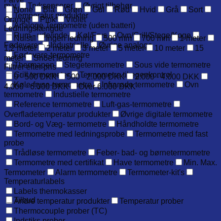
m.v.
Tryksensorer
Øvrigt tilbehør
None
Blå
Grøn
Gul
Rød
Hvid
Grå
Sort
Temperatur produkter
Orange
Pink
Violet
Analoge Termometre (uden batteri)
Ledningslængde
Rum - ude/inde
Køl/Frys
Ovn/Grill/Stege/Koge
Nulstil
Ingen ledning
500 mm
700 mm
1 meter
Fødevarer
Industrielle
Øvrige analoge
1,2 meter
2 meter
3 meter
5 meter
10 meter
15
Fødevare-termometre
meter
Snoet ledning
Thermapen
Stegetermometre
Sous vide termometre
Filtrer efter pris
Grill termometer
Termometre til egenkontrol
0 - 500 DKK
500 - 2.000 DKK
2.000 - 4.000 DKK
Køle-fryse-termometre
Infrarøde termometre
Ovn
4.000 - 6.000 DKK
Over 6.000 DKK
termometre
Industielle termometre
Reference termometre
Luft-gas-termometre
Overfladetemperatur produkter
Øvrige digitale termometre
Bord- og Væg- termometre
Håndholdte termometre
Termometre med ledningsprobe
Termometre med fast
probe
Trådløse termometre
Feber- bad- og børnetermometre
Termometre med certifikat
Have termometre
Min. Max.
Termometer
Alarm termometre
Termometer-kit's
Temperaturlabels
Labels thermokasser
Tilbud
Andre temperatur produkter
Temperatur prober
Thermocouple prober (TC)
Indstiks prober