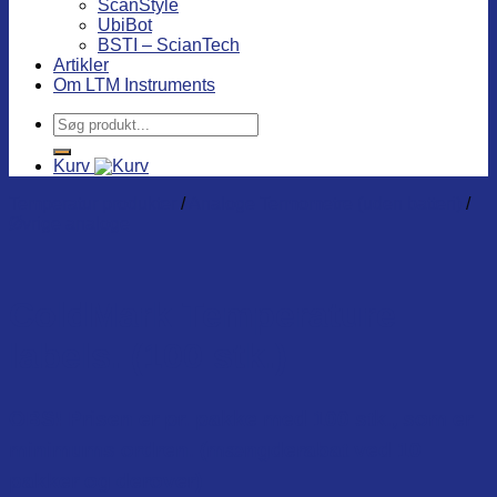
ScanStyle
UbiBot
BSTI – ScianTech
Artikler
Om LTM Instruments
Søg
efter:
Kurv
Temperatur produkter
/
Analoge Termometre (uden batteri)
/
Øvrige analoge
ColdMark Temperature
labels. (100 stk.)
OBS! Prisen er pr. pakke med 100 stk., som er
minimums ordren. (mængderabat ved 10
pakker og derover)