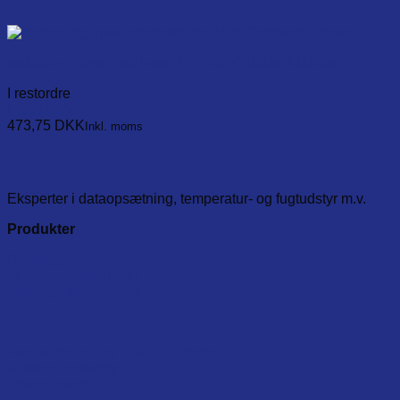
Isoleret og opvarmet boks, for 2400 ColdMark labels
I restordre
Læg i kurv
473,75
DKK
Inkl. moms
Eksperter i dataopsætning, temperatur- og fugtudstyr m.v.
Produkter
Dataloggere
Temperaturprodukter
Test- og måleinstumenter
Fugtmåler, pH og CO/CO2 udstyr
Kalibreringsudstyr
Leverandører