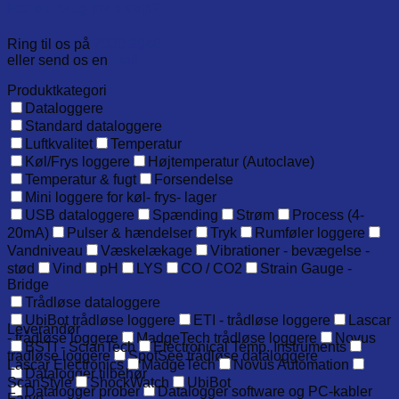
Har du brug for hjælp?
stk.)
antal
Ring til os på
7020 2848
eller send os en
mail
Produktkategori
Dataloggere
Standard dataloggere
Luftkvalitet
Temperatur
Køl/Frys loggere
Højtemperatur (Autoclave)
Temperatur & fugt
Forsendelse
Mini loggere for køl- frys- lager
USB dataloggere
Spænding
Strøm
Process (4-
20mA)
Pulser & hændelser
Tryk
Rumføler loggere
Vandniveau
Væskelækage
Vibrationer - bevægelse -
stød
Vind
pH
LYS
CO / CO2
Strain Gauge -
Bridge
Trådløse dataloggere
UbiBot trådløse loggere
ETI - trådløse loggere
Lascar
Leverandør
- trådløse loggere
MadgeTech trådløse loggere
Novus
BSTI - ScianTech
Electronical Temp. Instruments
trådløse loggere
SpotSee trådløse dataloggere
Lascar Electronics
MadgeTech
Novus Automation
Datalogger tilbehør
ScanStyle
ShockWatch
UbiBot
Datalogger prober
Datalogger software og PC-kabler
Farve