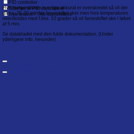
PID controller
Hvis temperaturen kun lige akkurat er overskredet så vil der
Tilbehør til PID controllere
gå ca. 25-30 min før farveskiftet sker men hvis temperaturen
Tryk-testere / Tryk-transmittere
overskrides med f.eks. 10 grader så vil farveskiftet ske i løbet
af 5 min.
Se databladet med den fulde dokumentation. (Under
yderligere info. herunder)
Yderligere info
Hent datablad her
Tekniske specifikationer
Relaterede varer