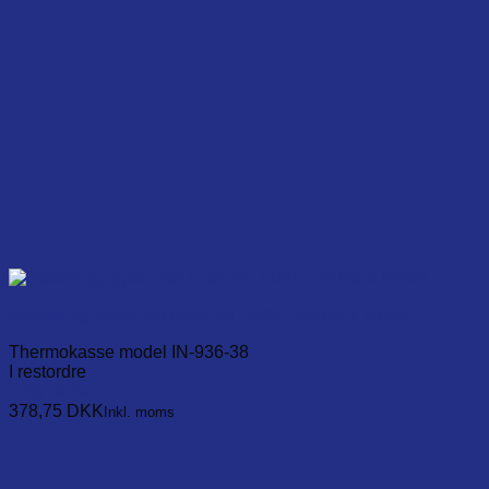
Isoleret og opvarmet boks, for 1400 ColdMark labels
Thermokasse model IN-936-38
I restordre
Læg i kurv
378,75
DKK
Inkl. moms