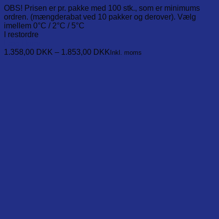
OBS! Prisen er pr. pakke med 100 stk., som er minimums
ordren. (mængderabat ved 10 pakker og derover). Vælg
imellem 0°C / 2°C / 5°C
I restordre
Læg i kurv
This
1.358,00
DKK
–
1.853,00
DKK
Inkl. moms
product
has
multiple
variants.
The
options
may
be
chosen
on
the
product
page