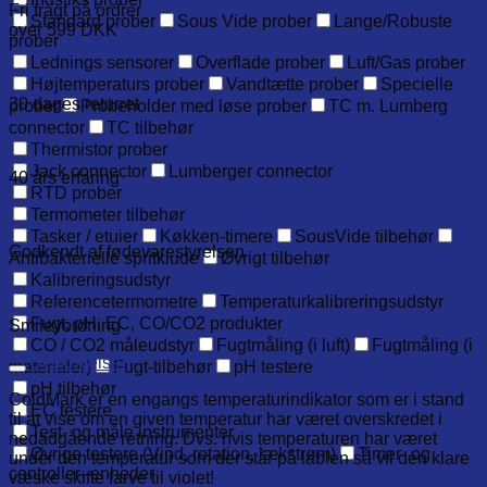
Fri fragt på ordrer
Standard prober
Sous Vide prober
Lange/Robuste
over 599 DKK
prober
Lednings sensorer
Overflade prober
Luft/Gas prober
Højtemperaturs prober
Vandtætte prober
Specielle
30 dages returret
prober
Probeholder med løse prober
TC m. Lumberg
connector
TC tilbehør
Thermistor prober
Jack connector
Lumberger connector
40 års erfaring
RTD prober
Termometer tilbehør
Tasker / etuier
Køkken-timere
SousVide tilbehør
Godkendt af fødevarestyrelsen
Antibakterielle spritklude
Øvrigt tilbehør
Kalibreringsudstyr
Referencetermometre
Temperaturkalibreringsudstyr
Fugt, pH, EC, CO/CO2 produkter
Smileyordning
CO / CO2 måleudstyr
Fugtmåling (i luft)
Fugtmåling (i
Beskrivelse
materialer)
Fugt-tilbehør
pH testere
pH tilbehør
ColdMark er en engangs temperaturindikator som er i stand
EC testere
til at vise om en given temperatur har været overskredet i
Test- og måle instrumenter
nedadgående retning. Dvs. hvis temperaturen har været
Øvrige testere (Vind, rotation, lækstrøm)
Timer- og
under den temperatur som der står på lablen så vil den klare
controller- enheder
væske skifte farve til violet!