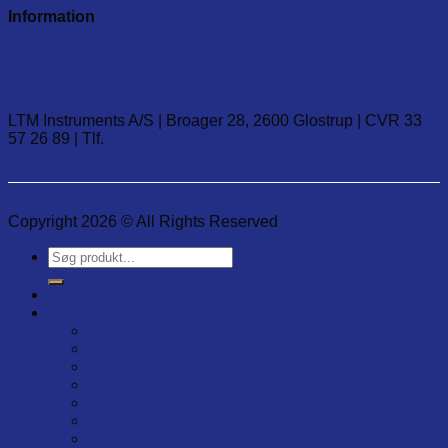
Information
Om os
Handelsbetingelser
Forsendelse
LTM Instruments A/S | Broager 28, 2600 Glostrup | CVR 33
57 26 89 | Tlf.
(+45) 7020 2848
Copyright 2026 © All Rights Reserved
Søg
efter:
Produkter
Leverandører
Electronical Temp. Instruments
ShockWatch
MadgeTech
Lascar Electronics
Novus Automation
ScanStyle
UbiBot