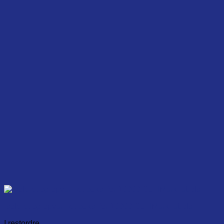
Isoleret og opvarmet boks, for 10000 ColdMark labels
I restordre