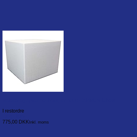
Isoleret og opvarmet boks, for 6000 ColdMark labels
I restordre
Læg i kurv
775,00
DKK
Inkl. moms