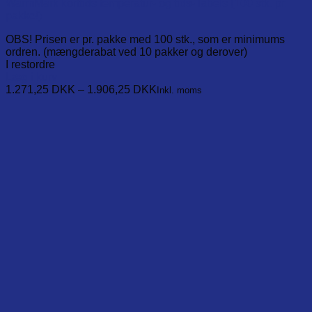
WarmMark korttids temperatur- og tids- labels (100 stk. pr.
pakke!)
OBS! Prisen er pr. pakke med 100 stk., som er minimums
ordren. (mængderabat ved 10 pakker og derover)
I restordre
Læg i kurv
This
1.271,25
DKK
–
1.906,25
DKK
Inkl. moms
product
has
multiple
variants.
The
options
may
be
chosen
on
the
product
page