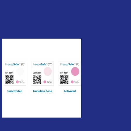
FreezeSafe Temperature indicator. 100 stk.