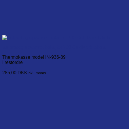
Isoleret og opvarmet boks, for 700 ColdMark labels
Thermokasse model IN-936-39
I restordre
Læg i kurv
285,00
DKK
Inkl. moms