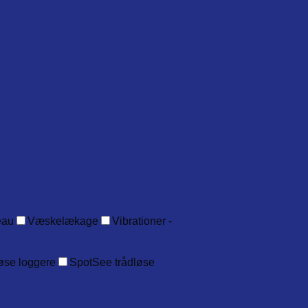
eau
Væskelækage
Vibrationer -
øse loggere
SpotSee trådløse