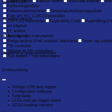
Tasker / etuier
Køkken-timere
SousVide tilbehør
Anti
over 599 DKK
Kalibreringsudstyr
Referencetermometre
Temperaturkalibreringsudstyr
Fugt, pH, EC, CO/CO2 produkter
30 dages returret
CO / CO2 måleudstyr
Fugtmåling (i luft)
Fugtmåling (i m
pH tilbehør
EC testere
40 års erfaring
Test- og måle instrumenter
Øvrige testere (Vind, rotation, lækstrøm)
Timer- og contro
PID controller
Tilbehør til PID controllere
Godkendt af fødevarestyrelsen
Tryk-testere / Tryk-transmittere
Smileyordning
Beskrivelse
Voltage USB data logger
Configuration software
Selectable
LEDs indicate logger status
32510 reading memory