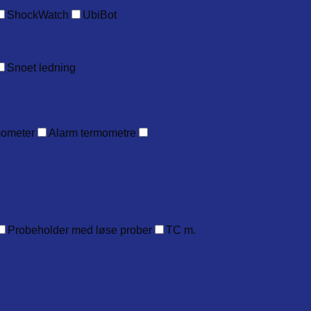
ShockWatch
UbiBot
Snoet ledning
mometer
Alarm termometre
Probeholder med løse prober
TC m.