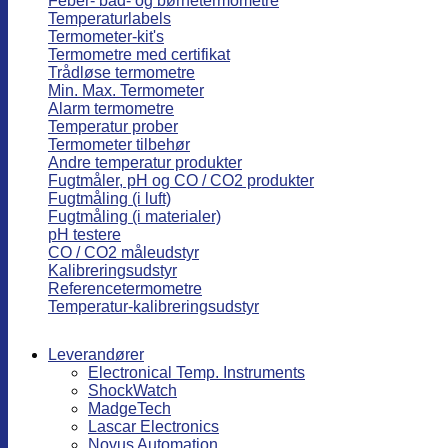
Feber- bad- og børnetermometre
Temperaturlabels
Termometer-kit's
Termometre med certifikat
Trådløse termometre
Min. Max. Termometer
Alarm termometre
Temperatur prober
Termometer tilbehør
Andre temperatur produkter
Fugtmåler, pH og CO / CO2 produkter
Fugtmåling (i luft)
Fugtmåling (i materialer)
pH testere
CO / CO2 måleudstyr
Kalibreringsudstyr
Referencetermometre
Temperatur-kalibreringsudstyr
Leverandører
Electronical Temp. Instruments
ShockWatch
MadgeTech
Lascar Electronics
Novus Automation