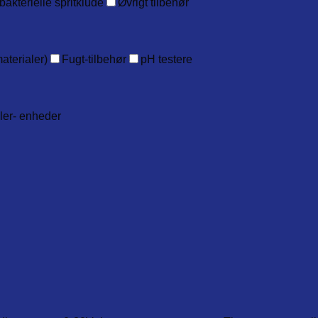
bakterielle spritklude
Øvrigt tilbehør
aterialer)
Fugt-tilbehør
pH testere
ller- enheder