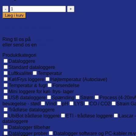
USB
Data
Læg i kurv
logger
with
Har du brug for hjælp?
0-
30V
Ring til os på
7020 2848
dc
eller send os en
mail
input
antal
Produktkategori
Dataloggere
Standard dataloggere
Luftkvalitet
Temperatur
Køl/Frys loggere
Højtemperatur (Autoclave)
Temperatur & fugt
Forsendelse
Mini loggere for køl- frys- lager
USB dataloggere
Spænding
Strøm
Process (4-20mA
bevægelse - stød
Vind
pH
LYS
CO / CO2
Strain G
Trådløse dataloggere
UbiBot trådløse loggere
ETI - trådløse loggere
Lascar -
dataloggere
Datalogger tilbehør
Datalogger prober
Datalogger software og PC-kabler m.v