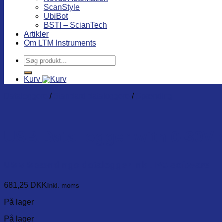
ScanStyle
UbiBot
BSTI – ScianTech
Artikler
Om LTM Instruments
Søg
efter:
Kurv
Dataloggere
/
Standard dataloggere
/
Spænding
USB Data logger with 0-30V 
USB Spændings datalogger inkl. PC software
681,25
DKK
Inkl. moms
På lager
På lager