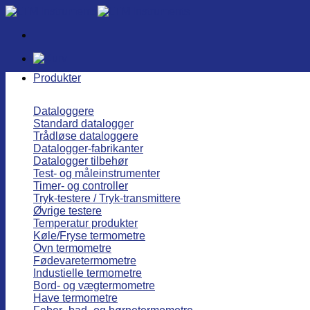
Fortsæt
til
indhold
Produkter
Dataloggere
Standard datalogger
Trådløse dataloggere
Datalogger-fabrikanter
Datalogger tilbehør
Test- og måleinstrumenter
Timer- og controller
Tryk-testere / Tryk-transmittere
Øvrige testere
Temperatur produkter
Køle/Fryse termometre
Ovn termometre
Fødevaretermometre
Industielle termometre
Bord- og vægtermometre
Have termometre