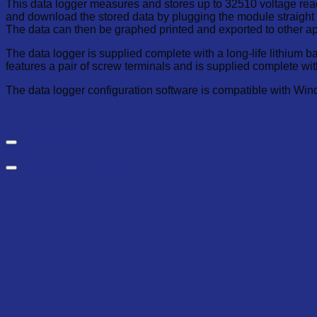
This data logger measures and stores up to 32510 voltage read
and download the stored data by plugging the module straigh
The data can then be graphed printed and exported to other ap
The data logger is supplied complete with a long-life lithium ba
features a pair of screw terminals and is supplied complete wit
The data logger configuration software is compatible with Wi
Yderligere info
Se databladet her
Tekniske specifikationer
Relaterede varer