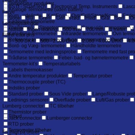
Leverandør
Temperatur produkter
BSTI - ScianTech
Electronical Temp. Instruments
Lasca
Analoge Termometre (uden batteri)
Farve
Rum - ude/inde
Køl/Frys
Ovn/Grill/Stege/Koge
Føde
None
Blå
Grøn
Gul
Rød
Hvid
Grå
Sort
O
Fødevare-termometre
Ledningslængde
Thermapen
Stegetermometre
Sous vide termometre
Nulstil
Ingen ledning
500 mm
700 mm
1 meter
1
Køle-fryse-termometre
Infrarøde termometre
Ovn termo
Filtrer efter pris
Reference termometre
Luft-gas-termometre
Overfladet
0 - 500 DKK
500 - 2.000 DKK
2.000 - 4.000 DKK
4.0
Bord- og Væg- termometre
Håndholdte termometre
Termometre med ledningsprobe
Termometre med fast pr
Trådløse termometre
Feber- bad- og børnetermometre
Termometer-kit's
Temperaturlabels
Labels thermokasser
Andre temperatur produkter
Temperatur prober
Thermocouple prober (TC)
Indstiks prober
Standard prober
Sous Vide prober
Lange/Robuste pro
Lednings sensorer
Overflade prober
Luft/Gas prober
Lumberg connector
TC tilbehør
Thermistor prober
Tilbud
Jack connector
Lumberger connector
RTD prober
Termometer tilbehør
Fri fragt på ordrer