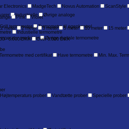
r Electronics
MadgeTech
Novus Automation
ScanStyle
varer
Industrielle
Øvrige analoge
range
Pink
Violet
Grill termometer
Termometre til egenkontrol
,2 meter
2 meter
3 meter
5 meter
10 meter
15 meter
metre
Industielle termometre
emperatur produkter
Øvrige digitale termometre
00 - 6.000 DKK
Over 6.000 DKK
obe
Termometre med certifikat
Have termometre
Min. Max. Ter
ber
Højtemperaturs prober
Vandtætte prober
Specielle prober