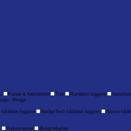
)
Pulser & hændelser
Tryk
Rumføler loggere
Vandniv
auge - Bridge
 trådløse loggere
MadgeTech trådløse loggere
Novus trådl
.
Tryksensorer
Øvrigt tilbehør