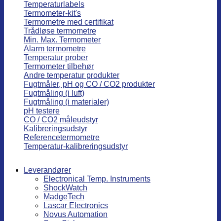
Temperaturlabels
Termometer-kit's
Termometre med certifikat
Trådløse termometre
Min. Max. Termometer
Alarm termometre
Temperatur prober
Termometer tilbehør
Andre temperatur produkter
Fugtmåler, pH og CO / CO2 produkter
Fugtmåling (i luft)
Fugtmåling (i materialer)
pH testere
CO / CO2 måleudstyr
Kalibreringsudstyr
Referencetermometre
Temperatur-kalibreringsudstyr
Leverandører
Electronical Temp. Instruments
ShockWatch
MadgeTech
Lascar Electronics
Novus Automation