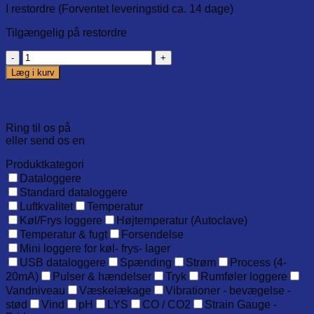
I restordre (Forventet leveringstid ca. 14 dage)
Tilgængelig på restordre
Standard
4
Læg i kurv
punkts
Kalibreringscertifikat,
Har du brug for hjælp?
temperatur
og
Ring til os på
7020 2848
fugt.
eller send os en
mail
20°C,
40°C,
Produktkategori
35%RH,
Dataloggere
75%RH
Standard dataloggere
antal
Luftkvalitet
Temperatur
Køl/Frys loggere
Højtemperatur (Autoclave)
Temperatur & fugt
Forsendelse
Mini loggere for køl- frys- lager
USB dataloggere
Spænding
Strøm
Process (4-
20mA)
Pulser & hændelser
Tryk
Rumføler loggere
Vandniveau
Væskelækage
Vibrationer - bevægelse -
stød
Vind
pH
LYS
CO / CO2
Strain Gauge -