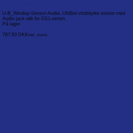
are not supported; Audio plug
U-B_Windsp-Sensor-Audio. UbiBot vindstyrke sensor med
Audio jack-stik for GS1-serien.
På lager
Læg i kurv
787,50
DKK
Inkl. moms