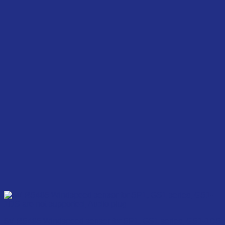
5V RS485 Windspeed sensor for SP1, GS1 series; GS1-1DS