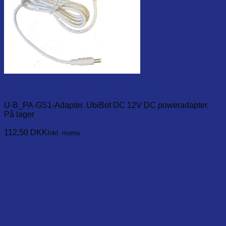
Power adapter for GS1, 12V 1A, EU standard
U-B_PA-GS1-Adapter. UbiBot DC 12V DC poweradapter.
På lager
Læg i kurv
112,50
DKK
Inkl. moms