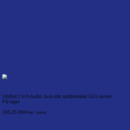
1 to 6 audio plug splitter, for GS1
UbiBot 1 til 6 Audio Jack-stik splitterkabel GS1-serien.
På lager
Læg i kurv
106,25
DKK
Inkl. moms