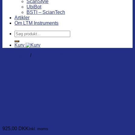
ScanStyle
UbiBot
BSTI – ScianTech
Artikler
Om LTM Instruments
Søg
efter:
Kurv
Dataloggere
/
Datalogger tilbehør
Standard 4 punkts
Kalibreringscertifikat,
temperatur og fugt. 20°C,
40°C, 35%RH, 75%RH
925,00
DKK
Inkl. moms