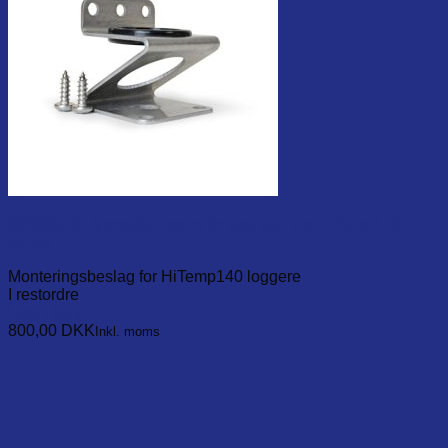
900388-00, Versatile mount for use with the HiTemp140
series
Monteringsbeslag for HiTemp140 loggere
I restordre
Læg i kurv
800,00
DKK
Inkl. moms