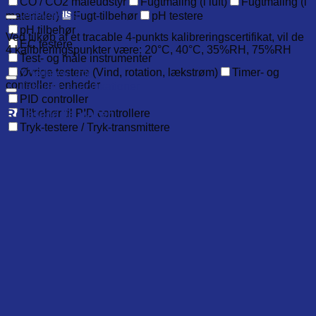
CO / CO2 måleudstyr
Fugtmåling (i luft)
Fugtmåling (i
Beskrivelse
materialer)
Fugt-tilbehør
pH testere
pH tilbehør
Ved tilkøb af et tracable 4-punkts kalibreringscertifikat, vil de
EC testere
4 kalibreringspunkter være: 20°C, 40°C, 35%RH, 75%RH
Test- og måle instrumenter
Øvrige testere (Vind, rotation, lækstrøm)
Timer- og
Yderligere info
controller- enheder
Tekniske specifikationer
PID controller
Relaterede varer
Tilbehør til PID controllere
Tryk-testere / Tryk-transmittere