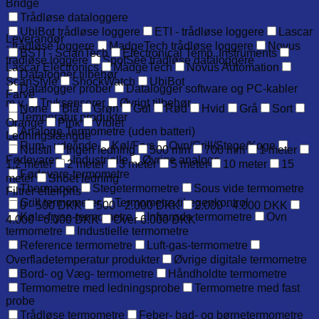
Bridge
Trådløse dataloggere
UbiBot trådløse loggere
ETI - trådløse loggere
Lascar
Leverandør
- trådløse loggere
MadgeTech trådløse loggere
Novus
BSTI - ScianTech
Electronical Temp. Instruments
trådløse loggere
SpotSee trådløse dataloggere
Lascar Electronics
MadgeTech
Novus Automation
Datalogger tilbehør
ScanStyle
ShockWatch
UbiBot
Datalogger prober
Datalogger software og PC-kabler
Farve
m.v.
Tryksensorer
Øvrigt tilbehør
None
Blå
Grøn
Gul
Rød
Hvid
Grå
Sort
Temperatur produkter
Orange
Pink
Violet
Analoge Termometre (uden batteri)
Ledningslængde
Rum - ude/inde
Køl/Frys
Ovn/Grill/Stege/Koge
Nulstil
Ingen ledning
500 mm
700 mm
1 meter
Fødevarer
Industrielle
Øvrige analoge
1,2 meter
2 meter
3 meter
5 meter
10 meter
15
Fødevare-termometre
meter
Snoet ledning
Thermapen
Stegetermometre
Sous vide termometre
Filtrer efter pris
Grill termometer
Termometre til egenkontrol
0 - 500 DKK
500 - 2.000 DKK
2.000 - 4.000 DKK
Køle-fryse-termometre
Infrarøde termometre
Ovn
4.000 - 6.000 DKK
Over 6.000 DKK
termometre
Industielle termometre
Reference termometre
Luft-gas-termometre
Overfladetemperatur produkter
Øvrige digitale termometre
Bord- og Væg- termometre
Håndholdte termometre
Termometre med ledningsprobe
Termometre med fast
probe
Trådløse termometre
Feber- bad- og børnetermometre