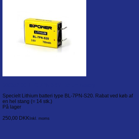
900352-00, LTC-7PN 3,6V Lithium Battery
Specielt Lithium batteri type BL-7PN-S20. Rabat ved køb af
en hel stang (= 14 stk.)
På lager
Læg i kurv
250,00
DKK
Inkl. moms