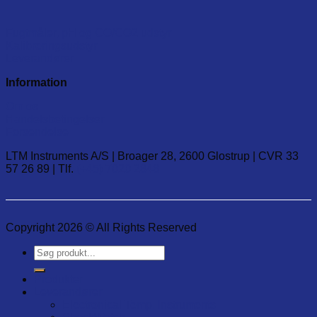
Fugtmåler, pH og CO/CO2 udstyr
Kalibreringsudstyr
Leverandører
Information
Om os
Handelsbetingelser
Forsendelse
LTM Instruments A/S | Broager 28, 2600 Glostrup | CVR 33
57 26 89 | Tlf.
(+45) 7020 2848
Copyright 2026 © All Rights Reserved
Søg
efter:
Produkter
Leverandører
Electronical Temp. Instruments