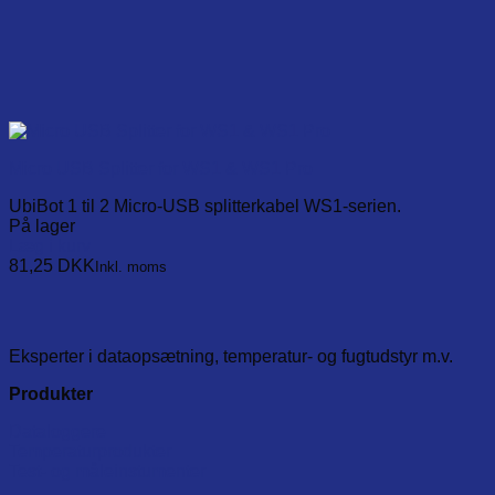
Micro USB Splitter for WS1 & WS1 Pro
UbiBot 1 til 2 Micro-USB splitterkabel WS1-serien.
På lager
Læg i kurv
81,25
DKK
Inkl. moms
Eksperter i dataopsætning, temperatur- og fugtudstyr m.v.
Produkter
Dataloggere
Temperaturprodukter
Test- og måleinstumenter