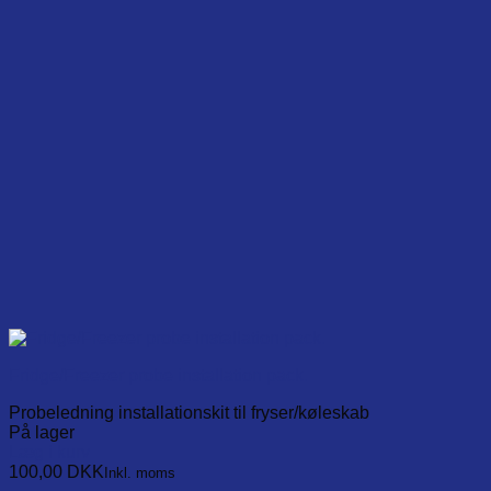
Fridge/Freezer probe installation pack.
Probeledning installationskit til fryser/køleskab
På lager
Læg i kurv
100,00
DKK
Inkl. moms