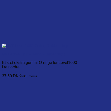
MaT-Level1000-O-ring Rubber rings
Et sæt ekstra gummi-O-ringe for Level1000
I restordre
Læg i kurv
37,50
DKK
Inkl. moms