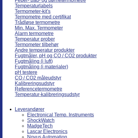
Feber- bad- og børnetermometre
Temperaturlabels
Termometer-kit's
Termometre med certifikat
Trådløse termometre
Min. Max. Termometer
Alarm termometre
Temperatur prober
Termometer tilbehør
Andre temperatur produkter
Fugtmåler, pH og CO / CO2 produkter
Fugtmåling (i luft)
Fugtmåling (i materialer)
pH testere
CO / CO2 måleudstyr
Kalibreringsudstyr
Referencetermometre
Temperatur-kalibreringsudstyr
Leverandører
Electronical Temp. Instruments
ShockWatch
MadgeTech
Lascar Electronics
Novus Automation