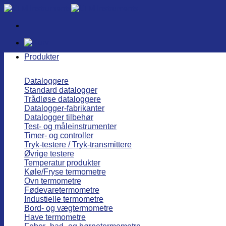
Fortsæt
til
indhold
Produkter
Dataloggere
Standard datalogger
Trådløse dataloggere
Datalogger-fabrikanter
Datalogger tilbehør
Test- og måleinstrumenter
Timer- og controller
Tryk-testere / Tryk-transmittere
Øvrige testere
Temperatur produkter
Køle/Fryse termometre
Ovn termometre
Fødevaretermometre
Industielle termometre
Bord- og vægtermometre
Have termometre