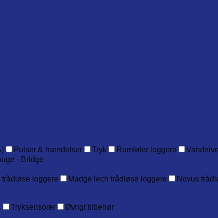
)
Pulser & hændelser
Tryk
Rumføler loggere
Vandniv
auge - Bridge
 trådløse loggere
MadgeTech trådløse loggere
Novus trådl
.
Tryksensorer
Øvrigt tilbehør