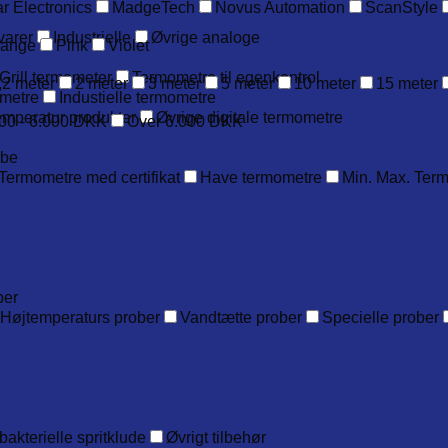
r Electronics
MadgeTech
Novus Automation
ScanStyle
varer
Industrielle
Øvrige analoge
range
Pink
Violet
Grill termometer
Termometre til egenkontrol
,2 meter
2 meter
3 meter
5 meter
10 meter
15 meter
metre
Industielle termometre
emperatur produkter
Øvrige digitale termometre
00 - 6.000 DKK
Over 6.000 DKK
obe
Termometre med certifikat
Have termometre
Min. Max. Ter
ber
Højtemperaturs prober
Vandtætte prober
Specielle prober
bakterielle spritklude
Øvrigt tilbehør