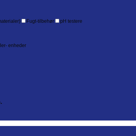
aterialer)
Fugt-tilbehør
pH testere
ller- enheder
.