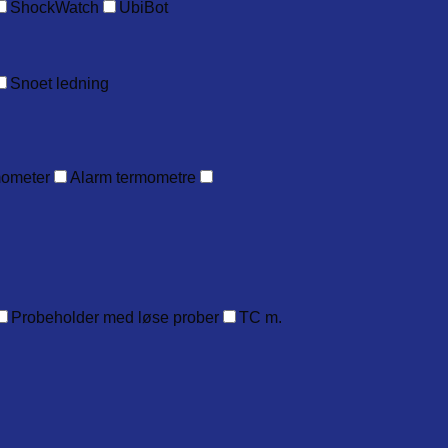
ShockWatch
UbiBot
Snoet ledning
mometer
Alarm termometre
Probeholder med løse prober
TC m.