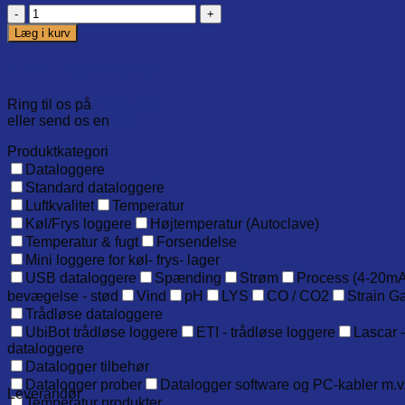
Light
and
Læg i kurv
vioce
warning
Har du brug for hjælp?
for
GS1
Ring til os på
7020 2848
antal
eller send os en
mail
Produktkategori
Dataloggere
Standard dataloggere
Luftkvalitet
Temperatur
Køl/Frys loggere
Højtemperatur (Autoclave)
Temperatur & fugt
Forsendelse
Mini loggere for køl- frys- lager
USB dataloggere
Spænding
Strøm
Process (4-20mA
bevægelse - stød
Vind
pH
LYS
CO / CO2
Strain G
Trådløse dataloggere
UbiBot trådløse loggere
ETI - trådløse loggere
Lascar -
dataloggere
Datalogger tilbehør
Datalogger prober
Datalogger software og PC-kabler m.v
Leverandør
Temperatur produkter