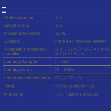
Yderligere info
Tekniske specifikationer
Driftsspænding
12V
Effektforbrug
10W
Maksimal lydstyrke
110dB
Lyskilde
Pære med roterende reflektor
Kompatible datalogger
U-B_GS1-AETH1RS-Alarm U-
modeller
AL4G1RS-Alarm
Lednings længde
5 meter
Lednings form
Rund Ø4 mm
Lanternens dimensioner
Ø94 x 178 mm
Vægt
403 gram inkl. ledning
Montering
3 stk. magnetiske fødder
Relaterede varer