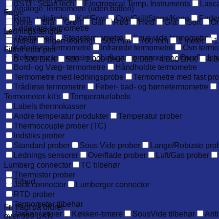
BSTI - ScianTech
Electronical Temp. Instruments
Lasca
Analoge Termometre (uden batteri)
Farve
Rum - ude/inde
Køl/Frys
Ovn/Grill/Stege/Koge
Føde
None
Blå
Grøn
Gul
Rød
Hvid
Grå
Sort
O
Fødevare-termometre
Ledningslængde
Thermapen
Stegetermometre
Sous vide termometre
Nulstil
Ingen ledning
500 mm
700 mm
1 meter
1
Køle-fryse-termometre
Infrarøde termometre
Ovn termo
Filtrer efter pris
Reference termometre
Luft-gas-termometre
Overfladet
0 - 500 DKK
500 - 2.000 DKK
2.000 - 4.000 DKK
4.0
Bord- og Væg- termometre
Håndholdte termometre
Termometre med ledningsprobe
Termometre med fast pr
Trådløse termometre
Feber- bad- og børnetermometre
Termometer-kit's
Temperaturlabels
Labels thermokasser
Andre temperatur produkter
Temperatur prober
Thermocouple prober (TC)
Indstiks prober
Standard prober
Sous Vide prober
Lange/Robuste pro
Lednings sensorer
Overflade prober
Luft/Gas prober
Lumberg connector
TC tilbehør
Thermistor prober
Tilbud
Jack connector
Lumberger connector
RTD prober
Termometer tilbehør
Fri fragt på ordrer
Tasker / etuier
Køkken-timere
SousVide tilbehør
Anti
over 599 DKK