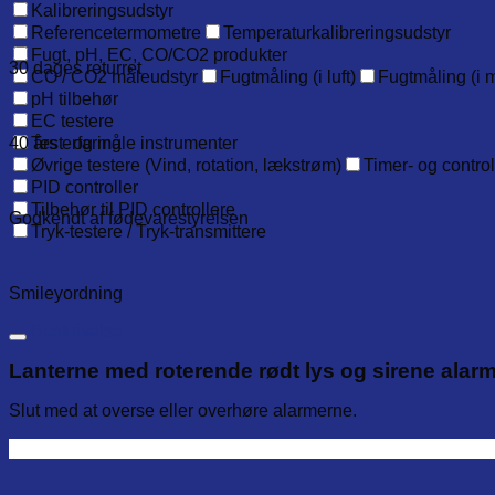
Kalibreringsudstyr
Referencetermometre
Temperaturkalibreringsudstyr
Fugt, pH, EC, CO/CO2 produkter
30 dages returret
CO / CO2 måleudstyr
Fugtmåling (i luft)
Fugtmåling (i m
pH tilbehør
EC testere
40 års erfaring
Test- og måle instrumenter
Øvrige testere (Vind, rotation, lækstrøm)
Timer- og contro
PID controller
Tilbehør til PID controllere
Godkendt af fødevarestyrelsen
Tryk-testere / Tryk-transmittere
Smileyordning
Beskrivelse
Lanterne med roterende rødt lys og sirene alarm
Slut med at overse eller overhøre alarmerne.