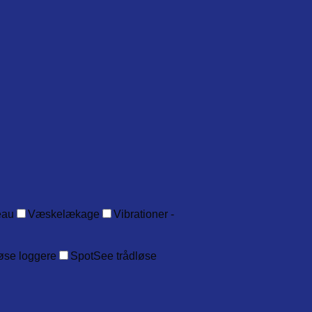
eau
Væskelækage
Vibrationer -
øse loggere
SpotSee trådløse