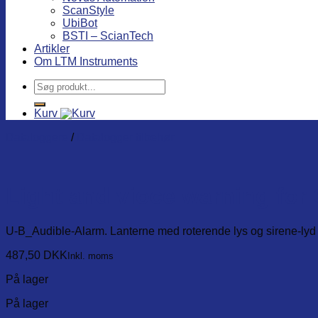
ScanStyle
UbiBot
BSTI – ScianTech
Artikler
Om LTM Instruments
Søg
efter:
Kurv
Dataloggere
/
Datalogger tilbehør
Light and vioce warning for
U-B_Audible-Alarm. Lanterne med roterende lys og sirene-lyd (
487,50
DKK
Inkl. moms
På lager
På lager