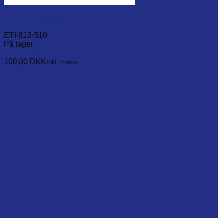
USB-C datakabel
ETI-812-510
På lager
Læg i kurv
100,00
DKK
Inkl. moms