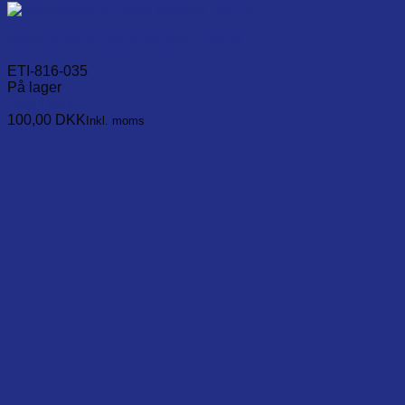
Replacement Glycol solution – 50 ml
ETI-816-035
På lager
Læg i kurv
100,00
DKK
Inkl. moms