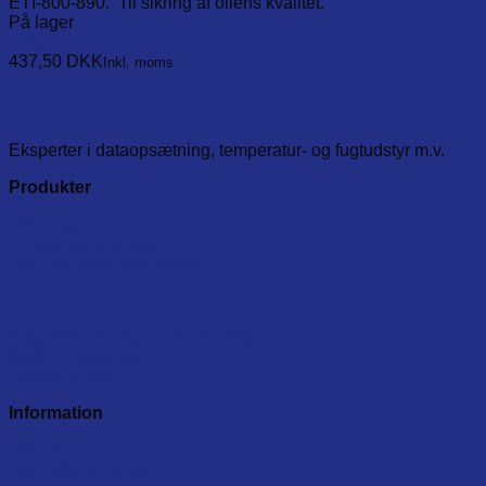
ETI-800-890. Til sikring af oliens kvalitet.
På lager
Læg i kurv
437,50
DKK
Inkl. moms
Eksperter i dataopsætning, temperatur- og fugtudstyr m.v.
Produkter
Dataloggere
Temperaturprodukter
Test- og måleinstumenter
Fugtmåler, pH og CO/CO2 udstyr
Kalibreringsudstyr
Leverandører
Information
Om os
Handelsbetingelser