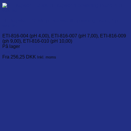
pH_kapsler – 10 stk. pH kapsler til opløsning i vand, 4 pH
værdier
ETI-816-004 (pH 4,00), ETI-816-007 (pH 7,00), ETI-816-009
(ph 9,00), ETI-816-010 (pH 10,00)
På lager
Læg i kurv
This
Fra 256,25
DKK
Inkl. moms
product
has
multiple
variants.
The
options
may
be
chosen
on
the
product
page