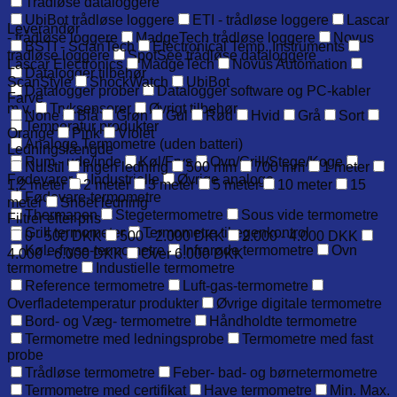
Trådløse dataloggere
UbiBot trådløse loggere
ETI - trådløse loggere
Lascar
Leverandør
- trådløse loggere
MadgeTech trådløse loggere
Novus
BSTI - ScianTech
Electronical Temp. Instruments
trådløse loggere
SpotSee trådløse dataloggere
Lascar Electronics
MadgeTech
Novus Automation
Datalogger tilbehør
ScanStyle
ShockWatch
UbiBot
Datalogger prober
Datalogger software og PC-kabler
Farve
m.v.
Tryksensorer
Øvrigt tilbehør
None
Blå
Grøn
Gul
Rød
Hvid
Grå
Sort
Temperatur produkter
Orange
Pink
Violet
Analoge Termometre (uden batteri)
Ledningslængde
Rum - ude/inde
Køl/Frys
Ovn/Grill/Stege/Koge
Nulstil
Ingen ledning
500 mm
700 mm
1 meter
Fødevarer
Industrielle
Øvrige analoge
1,2 meter
2 meter
3 meter
5 meter
10 meter
15
Fødevare-termometre
meter
Snoet ledning
Thermapen
Stegetermometre
Sous vide termometre
Filtrer efter pris
Grill termometer
Termometre til egenkontrol
0 - 500 DKK
500 - 2.000 DKK
2.000 - 4.000 DKK
Køle-fryse-termometre
Infrarøde termometre
Ovn
4.000 - 6.000 DKK
Over 6.000 DKK
termometre
Industielle termometre
Reference termometre
Luft-gas-termometre
Overfladetemperatur produkter
Øvrige digitale termometre
Bord- og Væg- termometre
Håndholdte termometre
Termometre med ledningsprobe
Termometre med fast
probe
Trådløse termometre
Feber- bad- og børnetermometre
Termometre med certifikat
Have termometre
Min. Max.