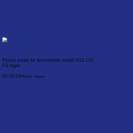
Spare probe for 810-155
Ekstra probe for termometer model 810-155
På lager
Læg i kurv
62,50
DKK
Inkl. moms