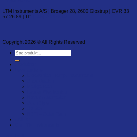
Forsendelse
LTM Instruments A/S | Broager 28, 2600 Glostrup | CVR 33
57 26 89 | Tlf.
(+45) 7020 2848
Copyright 2026 © All Rights Reserved
Søg
efter:
Produkter
Leverandører
Electronical Temp. Instruments
ShockWatch
MadgeTech
Lascar Electronics
Novus Automation
ScanStyle
UbiBot
BSTI – ScianTech
Artikler
Om LTM Instruments
Log ind