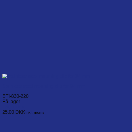
Stainless steel mounting clip for Ø4 mm
ETI-830-220
På lager
Læg i kurv
25,00
DKK
Inkl. moms