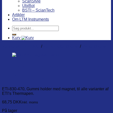
ScanStyle
UbiBot
BSTI – ScianTech
Artikler
Om LTM Instruments
Søg
efter:
Kurv
Temperatur produkter
/
Termometer tilbehør
/
Øvrigt tilbehør
Thermapen Magnetic Band
with Lanyard
ETI-830-470, Gummi holder med magnet, til alle varianter af
ETI’s Thermapen.
68,75
DKK
Inkl. moms
På lager