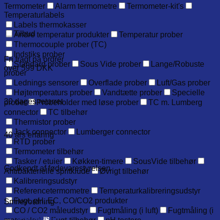
Termometer
Alarm termometre
Termometer-kit's
Temperaturlabels
Labels thermokasser
Tilbud
Andre temperatur produkter
Temperatur prober
Thermocouple prober (TC)
Indstiks prober
Fri fragt på ordrer
Standard prober
Sous Vide prober
Lange/Robuste
over 599 DKK
prober
Lednings sensorer
Overflade prober
Luft/Gas prober
Højtemperaturs prober
Vandtætte prober
Specielle
30 dages returret
prober
Probeholder med løse prober
TC m. Lumberg
connector
TC tilbehør
Thermistor prober
Jack connector
Lumberger connector
40 års erfaring
RTD prober
Termometer tilbehør
Tasker / etuier
Køkken-timere
SousVide tilbehør
Godkendt af fødevarestyrelsen
Antibakterielle spritklude
Øvrigt tilbehør
Kalibreringsudstyr
Referencetermometre
Temperaturkalibreringsudstyr
Fugt, pH, EC, CO/CO2 produkter
Smileyordning
CO / CO2 måleudstyr
Fugtmåling (i luft)
Fugtmåling (i
Beskrivelse