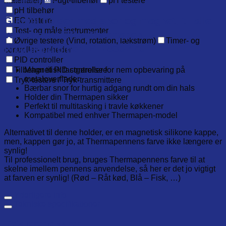
materialer)
Fugt-tilbehør
pH testere
pH tilbehør
Gummi holder med snor og magnet, til alle
EC testere
Test- og måle instrumenter
varianter af ETI’s Thermapen.
Øvrige testere (Vind, rotation, lækstrøm)
Timer- og
Produktnummer: ETI-830-470
controller- enheder
PID controller
Magnetisk fastgørelse for nem opbevaring på
Tilbehør til PID controllere
metaloverflader
Tryk-testere / Tryk-transmittere
Bærbar snor for hurtig adgang rundt om din hals
Holder din Thermapen sikker
Perfekt til multitasking i travle køkkener
Kompatibel med enhver Thermapen-model
Alternativet til denne holder, er en magnetisk silikone kappe,
men, kappen gør jo, at Thermapennens farve ikke længere er
synlig!
Til professionelt brug, bruges Thermapennens farve til at
skelne imellem pennens anvendelse, så her er det jo vigtigt
at farven er synlig! (Rød – Råt kød, Blå – Fisk, …)
Yderligere info
Tekniske specifikationer
Relaterede varer