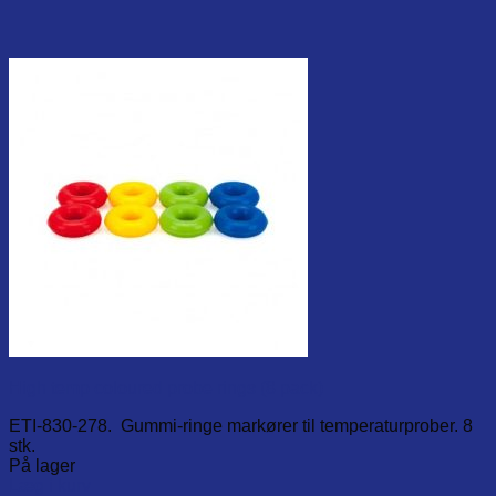
High temp coloured probe rings (8 pack)
ETI-830-278. Gummi-ringe markører til temperaturprober. 8
stk.
På lager
Læg i kurv