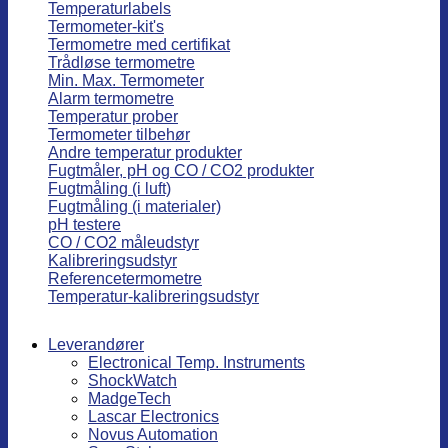
Temperaturlabels
Termometer-kit's
Termometre med certifikat
Trådløse termometre
Min. Max. Termometer
Alarm termometre
Temperatur prober
Termometer tilbehør
Andre temperatur produkter
Fugtmåler, pH og CO / CO2 produkter
Fugtmåling (i luft)
Fugtmåling (i materialer)
pH testere
CO / CO2 måleudstyr
Kalibreringsudstyr
Referencetermometre
Temperatur-kalibreringsudstyr
Leverandører
Electronical Temp. Instruments
ShockWatch
MadgeTech
Lascar Electronics
Novus Automation