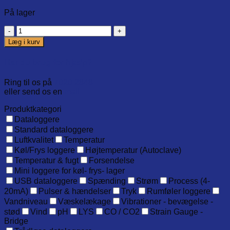
På lager
Thermapen
Magnetic
Læg i kurv
Band
with
Har du brug for hjælp?
Lanyard
antal
Ring til os på
7020 2848
eller send os en
mail
Produktkategori
Dataloggere
Standard dataloggere
Luftkvalitet
Temperatur
Køl/Frys loggere
Højtemperatur (Autoclave)
Temperatur & fugt
Forsendelse
Mini loggere for køl- frys- lager
USB dataloggere
Spænding
Strøm
Process (4-
20mA)
Pulser & hændelser
Tryk
Rumføler loggere
Vandniveau
Væskelækage
Vibrationer - bevægelse -
stød
Vind
pH
LYS
CO / CO2
Strain Gauge -
Bridge