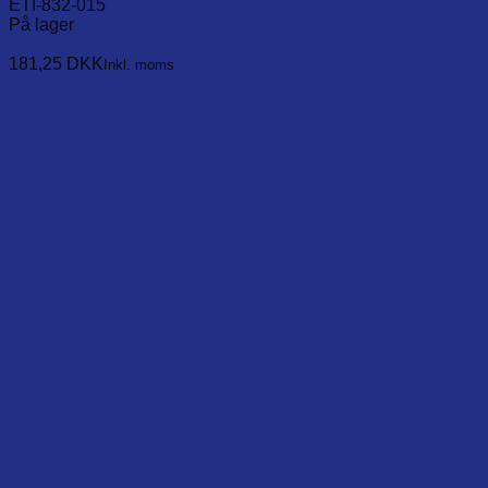
ETI-832-015
På lager
Læg i kurv
181,25
DKK
Inkl. moms