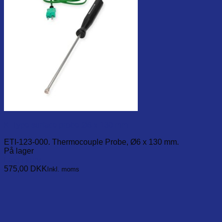
K-Type surface probe Ø6 x 130 mm
ETI-123-000. Thermocouple Probe, Ø6 x 130 mm.
På lager
Læg i kurv
575,00
DKK
Inkl. moms