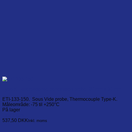
Type-K Fast response penetration probe, Ø1mm x 90 mm
ETI-133-150. Sous Vide probe, Thermocouple Type-K.
Måleområde: -75 til +250°C
På lager
Læg i kurv
537,50
DKK
Inkl. moms