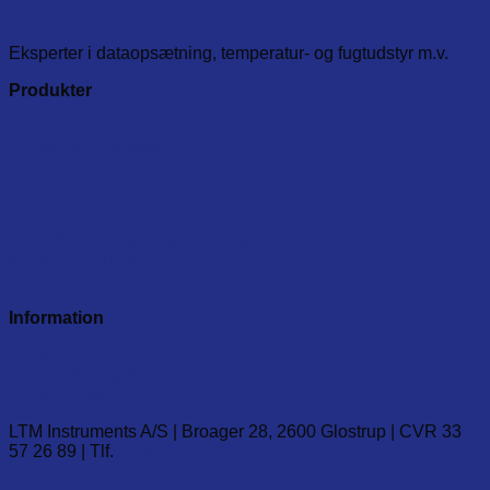
has
multiple
variants.
Eksperter i dataopsætning, temperatur- og fugtudstyr m.v.
The
options
Produkter
may
be
Dataloggere
chosen
Temperaturprodukter
on
Test- og måleinstumenter
the
product
page
Fugtmåler, pH og CO/CO2 udstyr
Kalibreringsudstyr
Leverandører
Information
Om os
Handelsbetingelser
Forsendelse
LTM Instruments A/S | Broager 28, 2600 Glostrup | CVR 33
57 26 89 | Tlf.
(+45) 7020 2848