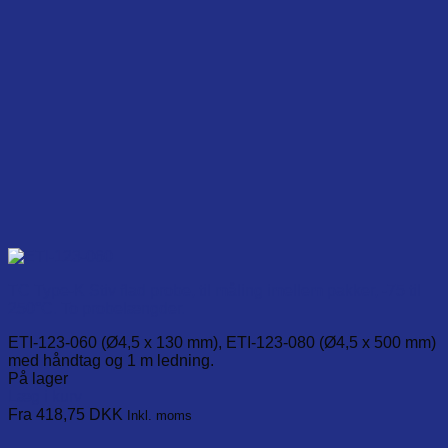
TC Type-K Stiv flad probe, til måling imellem pakker, -75 til
250°C. To probelængder.
ETI-123-060 (Ø4,5 x 130 mm), ETI-123-080 (Ø4,5 x 500 mm)
med håndtag og 1 m ledning.
På lager
Læg i kurv
This
Fra 418,75
DKK
Inkl. moms
product