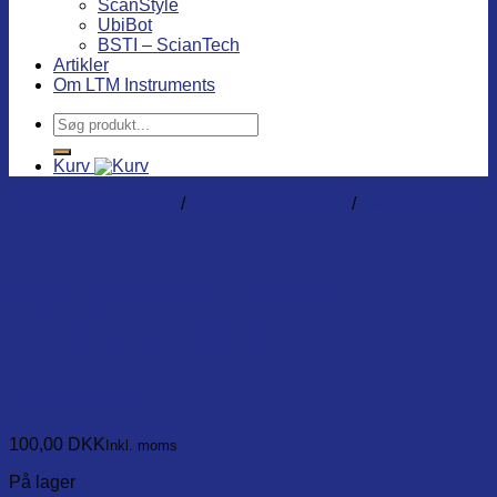
ScanStyle
UbiBot
BSTI – ScianTech
Artikler
Om LTM Instruments
Søg
efter:
Kurv
Temperatur produkter
/
Termometer tilbehør
/
Øvrigt tilbehør
Replacement Glycol
solution – 50 ml
ETI-816-035
100,00
DKK
Inkl. moms
På lager