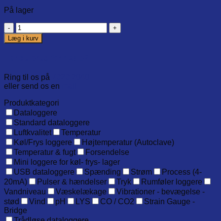
På lager
Replacement
Glycol
Læg i kurv
solution
-
Har du brug for hjælp?
50
ml
Ring til os på
7020 2848
antal
eller send os en
mail
Produktkategori
Dataloggere
Standard dataloggere
Luftkvalitet
Temperatur
Køl/Frys loggere
Højtemperatur (Autoclave)
Temperatur & fugt
Forsendelse
Mini loggere for køl- frys- lager
USB dataloggere
Spænding
Strøm
Process (4-
20mA)
Pulser & hændelser
Tryk
Rumføler loggere
Vandniveau
Væskelækage
Vibrationer - bevægelse -
stød
Vind
pH
LYS
CO / CO2
Strain Gauge -
Bridge
Trådløse dataloggere