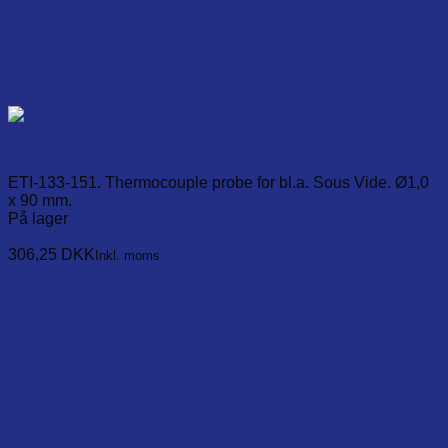
TC Type-K Stik-monteret indstiksprobe, -75 til +250°C.
ETI-133-151. Thermocouple probe for bl.a. Sous Vide. Ø1,0
x 90 mm.
På lager
Læg i kurv
306,25
DKK
Inkl. moms