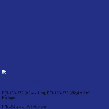
chosen
on
the
product
page
TC Type-K Robust ledningssensor probe med blottet
målepunkt. -75 til 250°C. 2 længder.
ETI-133-372 (ø2,4 x 1 m), ETI-133-373 (Ø2,4 x 2 m).
På lager
Læg i kurv
This
Fra 181,25
DKK
Inkl. moms