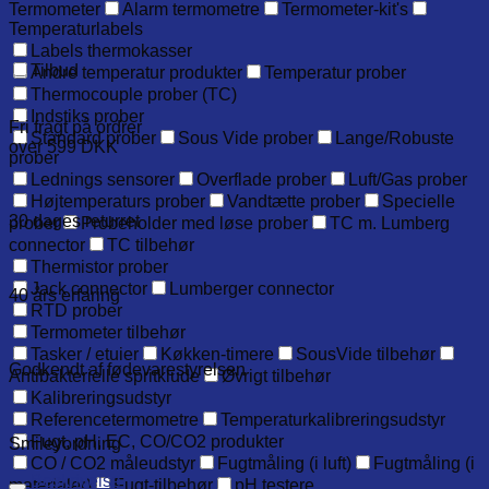
Termometer
Alarm termometre
Termometer-kit's
Temperaturlabels
Labels thermokasser
Tilbud
Andre temperatur produkter
Temperatur prober
Thermocouple prober (TC)
Indstiks prober
Fri fragt på ordrer
Standard prober
Sous Vide prober
Lange/Robuste
over 599 DKK
prober
Lednings sensorer
Overflade prober
Luft/Gas prober
Højtemperaturs prober
Vandtætte prober
Specielle
30 dages returret
prober
Probeholder med løse prober
TC m. Lumberg
connector
TC tilbehør
Thermistor prober
Jack connector
Lumberger connector
40 års erfaring
RTD prober
Termometer tilbehør
Tasker / etuier
Køkken-timere
SousVide tilbehør
Godkendt af fødevarestyrelsen
Antibakterielle spritklude
Øvrigt tilbehør
Kalibreringsudstyr
Referencetermometre
Temperaturkalibreringsudstyr
Fugt, pH, EC, CO/CO2 produkter
Smileyordning
CO / CO2 måleudstyr
Fugtmåling (i luft)
Fugtmåling (i
Beskrivelse
materialer)
Fugt-tilbehør
pH testere