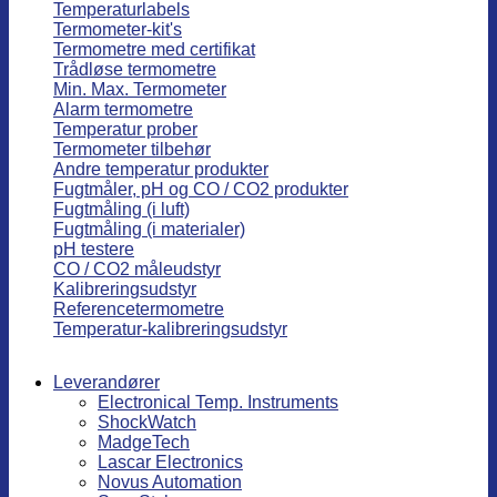
Temperaturlabels
Termometer-kit's
Termometre med certifikat
Trådløse termometre
Min. Max. Termometer
Alarm termometre
Temperatur prober
Termometer tilbehør
Andre temperatur produkter
Fugtmåler, pH og CO / CO2 produkter
Fugtmåling (i luft)
Fugtmåling (i materialer)
pH testere
CO / CO2 måleudstyr
Kalibreringsudstyr
Referencetermometre
Temperatur-kalibreringsudstyr
Leverandører
Electronical Temp. Instruments
ShockWatch
MadgeTech
Lascar Electronics
Novus Automation