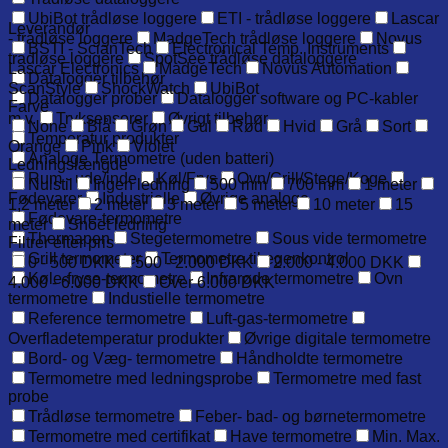
UbiBot trådløse loggere
ETI - trådløse loggere
Lascar
Leverandør
- trådløse loggere
MadgeTech trådløse loggere
Novus
BSTI - ScianTech
Electronical Temp. Instruments
trådløse loggere
SpotSee trådløse dataloggere
Lascar Electronics
MadgeTech
Novus Automation
Datalogger tilbehør
ScanStyle
ShockWatch
UbiBot
Datalogger prober
Datalogger software og PC-kabler
Farve
m.v.
Tryksensorer
Øvrigt tilbehør
None
Blå
Grøn
Gul
Rød
Hvid
Grå
Sort
Temperatur produkter
Orange
Pink
Violet
Analoge Termometre (uden batteri)
Ledningslængde
Rum - ude/inde
Køl/Frys
Ovn/Grill/Stege/Koge
Nulstil
Ingen ledning
500 mm
700 mm
1 meter
Fødevarer
Industrielle
Øvrige analoge
1,2 meter
2 meter
3 meter
5 meter
10 meter
15
Fødevare-termometre
meter
Snoet ledning
Thermapen
Stegetermometre
Sous vide termometre
Filtrer efter pris
Grill termometer
Termometre til egenkontrol
0 - 500 DKK
500 - 2.000 DKK
2.000 - 4.000 DKK
Køle-fryse-termometre
Infrarøde termometre
Ovn
4.000 - 6.000 DKK
Over 6.000 DKK
termometre
Industielle termometre
Reference termometre
Luft-gas-termometre
Overfladetemperatur produkter
Øvrige digitale termometre
Bord- og Væg- termometre
Håndholdte termometre
Termometre med ledningsprobe
Termometre med fast
probe
Trådløse termometre
Feber- bad- og børnetermometre
Termometre med certifikat
Have termometre
Min. Max.