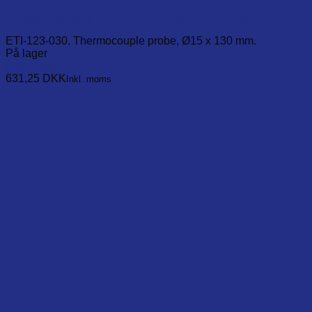
K-Type Precision ribbon surface probe Ø15 x 130 mm
ETI-123-030. Thermocouple probe, Ø15 x 130 mm.
På lager
Læg i kurv
631,25
DKK
Inkl. moms