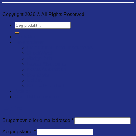
Copyright 2026 © All Rights Reserved
Søg
efter:
Produkter
Leverandører
Electronical Temp. Instruments
ShockWatch
MadgeTech
Lascar Electronics
Novus Automation
ScanStyle
UbiBot
BSTI – ScianTech
Artikler
Om LTM Instruments
Log ind
Brugernavn eller e-mailadresse
*
Adgangskode
*