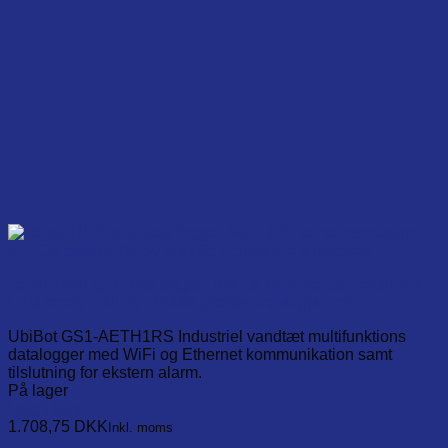
Temp./RH/Light Data logger; WiFi & Ethernet connection; 4″
LCD screen; All 5V RS485 probes are supported
UbiBot GS1-AETH1RS Industriel vandtæt multifunktions
datalogger med WiFi og Ethernet kommunikation samt
tilslutning for ekstern alarm.
På lager
Læg i kurv
1.708,75
DKK
Inkl. moms