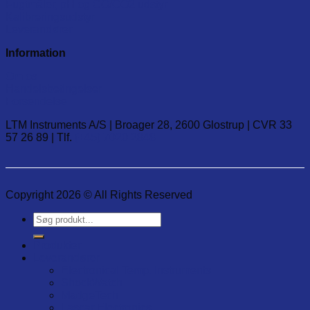
Fugtmåler, pH og CO/CO2 udstyr
Kalibreringsudstyr
Leverandører
Information
Om os
Handelsbetingelser
Forsendelse
LTM Instruments A/S | Broager 28, 2600 Glostrup | CVR 33
57 26 89 | Tlf.
(+45) 7020 2848
Copyright 2026 © All Rights Reserved
Søg
efter:
Produkter
Leverandører
Electronical Temp. Instruments
ShockWatch
MadgeTech
Lascar Electronics