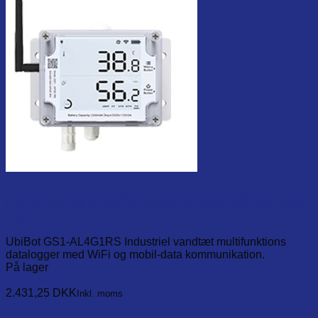
Temp./RH/Light Data logger; WiFi & GSM connection; 4″
LCD screen; All 5V RS485 probes are supported; Ext. Alarm
output
UbiBot GS1-AL4G1RS Industriel vandtæt multifunktions
datalogger med WiFi og mobil-data kommunikation.
På lager
Læg i kurv
2.431,25
DKK
Inkl. moms