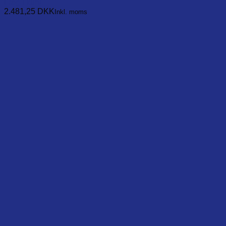
Læg i kurv
2.481,25
DKK
Inkl. moms