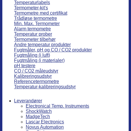
Temperaturlabels
Termometer-kit's
Termometre med certifikat
Trådløse termometre
Min. Max. Termometer
Alarm termometre
Temperatur prober
Termometer tilbehør
Andre temperatur produkter
Fugtmåler, pH og CO / CO2 produkter
Fugtmåling (i luft)
Fugtmåling (i materialer)
pH testere
CO / CO2 måleudstyr
Kalibreringsudstyr
Referencetermometre
Temperatur-kalibreringsudstyr
Leverandører
Electronical Temp. Instruments
ShockWatch
MadgeTech
Lascar Electronics
Novus Automation