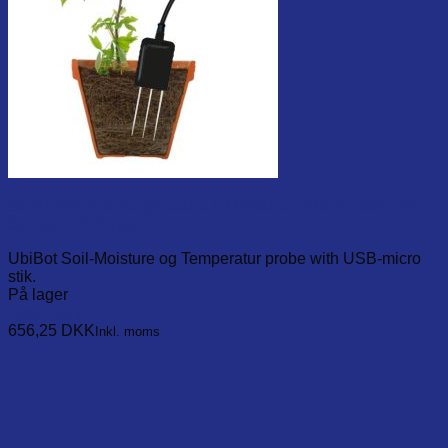
5V RS485 Soil Temperature & Miosture probe for WS1 Pro;
3M lead, USB plug
UbiBot Soil-Moisture og Temperatur probe with USB-micro
stik.
På lager
Læg i kurv
656,25
DKK
Inkl. moms