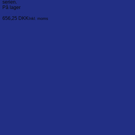
serien.
På lager
Læg i kurv
656,25
DKK
Inkl. moms