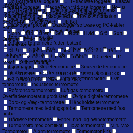
UbiBot trådløse loggere
ETI - trådløse loggere
Lascar
Leverandør
- trådløse loggere
MadgeTech trådløse loggere
Novus
BSTI - ScianTech
Electronical Temp. Instruments
trådløse loggere
SpotSee trådløse dataloggere
Lascar Electronics
MadgeTech
Novus Automation
Datalogger tilbehør
ScanStyle
ShockWatch
UbiBot
Datalogger prober
Datalogger software og PC-kabler
Farve
m.v.
Tryksensorer
Øvrigt tilbehør
None
Blå
Grøn
Gul
Rød
Hvid
Grå
Sort
Temperatur produkter
Orange
Pink
Violet
Analoge Termometre (uden batteri)
Ledningslængde
Rum - ude/inde
Køl/Frys
Ovn/Grill/Stege/Koge
Nulstil
Ingen ledning
500 mm
700 mm
1 meter
Fødevarer
Industrielle
Øvrige analoge
1,2 meter
2 meter
3 meter
5 meter
10 meter
15
Fødevare-termometre
meter
Snoet ledning
Thermapen
Stegetermometre
Sous vide termometre
Filtrer efter pris
Grill termometer
Termometre til egenkontrol
0 - 500 DKK
500 - 2.000 DKK
2.000 - 4.000 DKK
Køle-fryse-termometre
Infrarøde termometre
Ovn
4.000 - 6.000 DKK
Over 6.000 DKK
termometre
Industielle termometre
Reference termometre
Luft-gas-termometre
Overfladetemperatur produkter
Øvrige digitale termometre
Bord- og Væg- termometre
Håndholdte termometre
Termometre med ledningsprobe
Termometre med fast
probe
Trådløse termometre
Feber- bad- og børnetermometre
Termometre med certifikat
Have termometre
Min. Max.
Termometer
Alarm termometre
Termometer-kit's