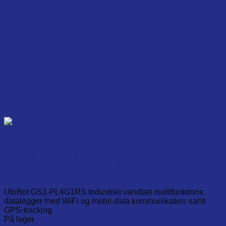
Temp./RH/Light Data logger; WiFi & GSM connection with
GPS tracking; 4″ LCD screen; All 5V RS485 probes are
supported
UbiBot GS1-PL4G1RS Industriel vandtæt multifunktions
datalogger med WiFi og mobil-data kommunikation samt
GPS-tracking.
På lager