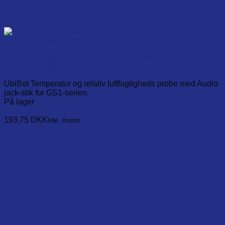
5V RS485 External temp. & humidity probe for SP1 & all
GS1 series, 3M, Audio plug
UbiBot Temperatur og relativ luftfugtigheds probe med Audio
jack-stik for GS1-serien.
På lager
Læg i kurv
193,75
DKK
Inkl. moms