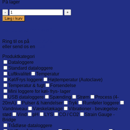
På lager
Power
adapter
Læg i kurv
for
GS1,
Har du brug for hjælp?
12V
1A,
Ring til os på
7020 2848
EU
eller send os en
mail
standard
antal
Produktkategori
Dataloggere
Standard dataloggere
Luftkvalitet
Temperatur
Køl/Frys loggere
Højtemperatur (Autoclave)
Temperatur & fugt
Forsendelse
Mini loggere for køl- frys- lager
USB dataloggere
Spænding
Strøm
Process (4-
20mA)
Pulser & hændelser
Tryk
Rumføler loggere
Vandniveau
Væskelækage
Vibrationer - bevægelse -
stød
Vind
pH
LYS
CO / CO2
Strain Gauge -
Bridge
Trådløse dataloggere