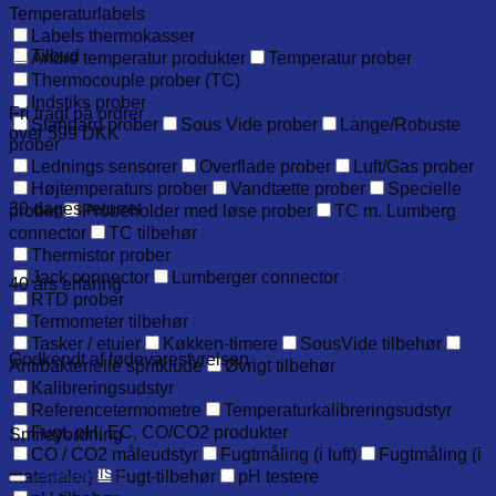
Temperaturlabels
Labels thermokasser
Tilbud
Andre temperatur produkter
Temperatur prober
Thermocouple prober (TC)
Indstiks prober
Fri fragt på ordrer
Standard prober
Sous Vide prober
Lange/Robuste
over 599 DKK
prober
Lednings sensorer
Overflade prober
Luft/Gas prober
Højtemperaturs prober
Vandtætte prober
Specielle
30 dages returret
prober
Probeholder med løse prober
TC m. Lumberg
connector
TC tilbehør
Thermistor prober
Jack connector
Lumberger connector
40 års erfaring
RTD prober
Termometer tilbehør
Tasker / etuier
Køkken-timere
SousVide tilbehør
Godkendt af fødevarestyrelsen
Antibakterielle spritklude
Øvrigt tilbehør
Kalibreringsudstyr
Referencetermometre
Temperaturkalibreringsudstyr
Fugt, pH, EC, CO/CO2 produkter
Smileyordning
CO / CO2 måleudstyr
Fugtmåling (i luft)
Fugtmåling (i
Beskrivelse
materialer)
Fugt-tilbehør
pH testere