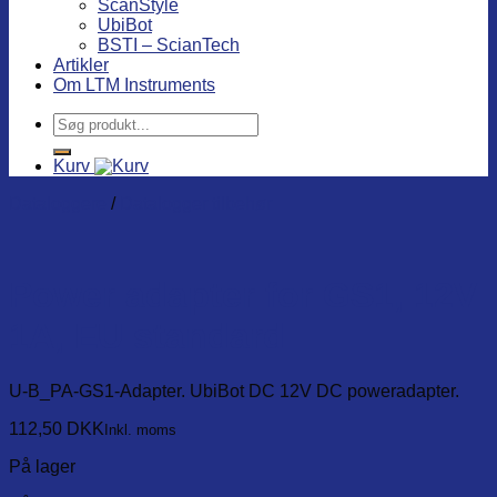
ScanStyle
UbiBot
BSTI – ScianTech
Artikler
Om LTM Instruments
Søg
efter:
Kurv
Dataloggere
/
Datalogger tilbehør
Power adapter for GS1, 12V
1A, EU standard
U-B_PA-GS1-Adapter. UbiBot DC 12V DC poweradapter.
112,50
DKK
Inkl. moms
På lager