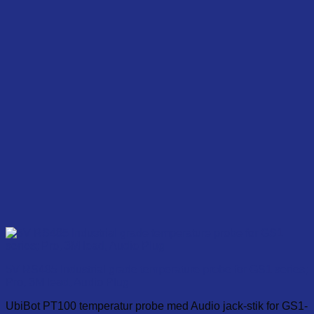
5V RS485 Industrial grade temperature probe for GS1 series;
Pro, 3M lead, Audio Plug
UbiBot PT100 temperatur probe med Audio jack-stik for GS1-