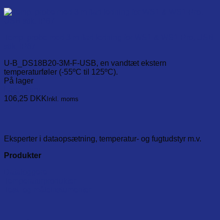
Temp. probe med 3 m flad ledning for WS1 & WS1-Pro, USB
stik, IP67
U-B_DS18B20-3M-F-USB, en vandtæt ekstern
temperaturføler (-55ºC til 125ºC).
På lager
Læg i kurv
106,25
DKK
Inkl. moms
Eksperter i dataopsætning, temperatur- og fugtudstyr m.v.
Produkter
Dataloggere
Temperaturprodukter
Test- og måleinstumenter