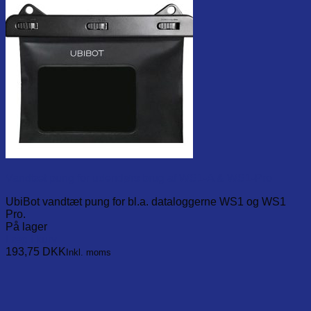
Vandtæt pung for udendørs brug af WS1-A & WS1-Pro
UbiBot vandtæt pung for bl.a. dataloggerne WS1 og WS1
Pro.
På lager
Læg i kurv
193,75
DKK
Inkl. moms