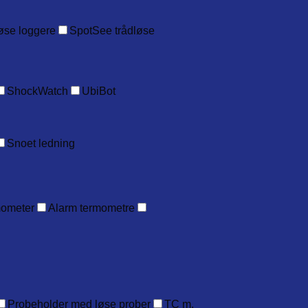
øse loggere
SpotSee trådløse
ShockWatch
UbiBot
Snoet ledning
mometer
Alarm termometre
Probeholder med løse prober
TC m.