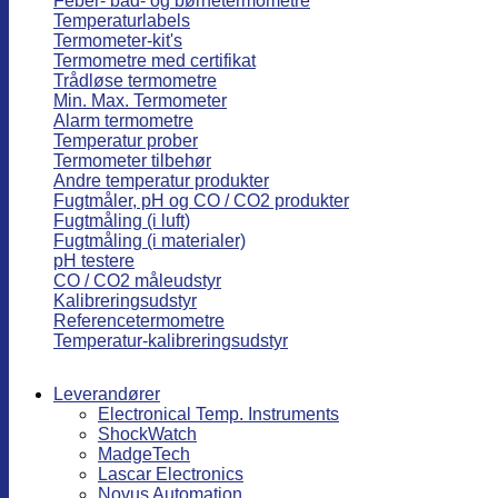
Feber- bad- og børnetermometre
Temperaturlabels
Termometer-kit's
Termometre med certifikat
Trådløse termometre
Min. Max. Termometer
Alarm termometre
Temperatur prober
Termometer tilbehør
Andre temperatur produkter
Fugtmåler, pH og CO / CO2 produkter
Fugtmåling (i luft)
Fugtmåling (i materialer)
pH testere
CO / CO2 måleudstyr
Kalibreringsudstyr
Referencetermometre
Temperatur-kalibreringsudstyr
Leverandører
Electronical Temp. Instruments
ShockWatch
MadgeTech
Lascar Electronics
Novus Automation