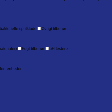
bakterielle spritklude
Øvrigt tilbehør
aterialer)
Fugt-tilbehør
pH testere
ller- enheder