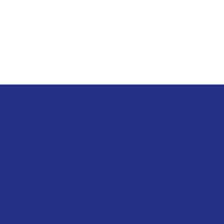
 enten WiFi, SIM eller Ethe
ing. Ekstra føler-kabler og mellem-kabler kan tilk