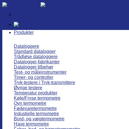
Fortsæt
til
indhold
Produkter
Dataloggere
Standard datalogger
Trådløse dataloggere
Datalogger-fabrikanter
Datalogger tilbehør
Test- og måleinstrumenter
Timer- og controller
Tryk-testere / Tryk-transmittere
Øvrige testere
Temperatur produkter
Køle/Fryse termometre
Ovn termometre
Fødevaretermometre
Industielle termometre
Bord- og vægtermometre
Have termometre