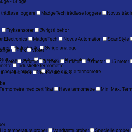
auge - Bridge
 trådløse loggere
MadgeTech trådløse loggere
Novus trådl
.
Tryksensorer
Øvrigt tilbehør
r Electronics
MadgeTech
Novus Automation
ScanStyle
varer
Industrielle
Øvrige analoge
range
Pink
Violet
Grill termometer
Termometre til egenkontrol
,2 meter
2 meter
3 meter
5 meter
10 meter
15 meter
metre
Industielle termometre
emperatur produkter
Øvrige digitale termometre
00 - 6.000 DKK
Over 6.000 DKK
obe
Termometre med certifikat
Have termometre
Min. Max. Ter
ber
Højtemperaturs prober
Vandtætte prober
Specielle prober