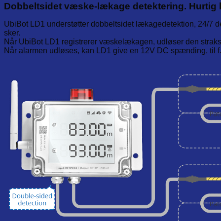
Dobbeltsidet væske-lækage detektering. Hurtig
UbiBot LD1 understøtter dobbeltsidet lækagedetektion, 24/7 de
sker.
Når UbiBot LD1 registrerer væskelækagen, udløser den straks 
Når alarmen udløses, kan LD1 give en 12V DC spænding, til f.ek