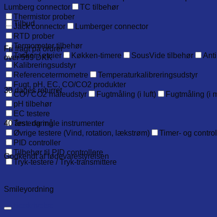
Lumberg connector
TC tilbehør
Thermistor prober
Tilbud
Jack connector
Lumberger connector
RTD prober
Termometer tilbehør
Fri fragt på ordrer
Tasker / etuier
Køkken-timere
SousVide tilbehør
Anti
over 599 DKK
Kalibreringsudstyr
Referencetermometre
Temperaturkalibreringsudstyr
Fugt, pH, EC, CO/CO2 produkter
30 dages returret
CO / CO2 måleudstyr
Fugtmåling (i luft)
Fugtmåling (i m
pH tilbehør
EC testere
40 års erfaring
Test- og måle instrumenter
Øvrige testere (Vind, rotation, lækstrøm)
Timer- og contro
PID controller
Tilbehør til PID controllere
Godkendt af fødevarestyrelsen
Tryk-testere / Tryk-transmittere
Smileyordning
Beskrivelse