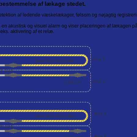
 bestemmelse af lækage stedet.
tektion af ledende væskelækager, følsom og nøjagtig registreri
en akustisk og visuel alarm og viser placeringen af lækagen p
s. aktivering af et relæ.