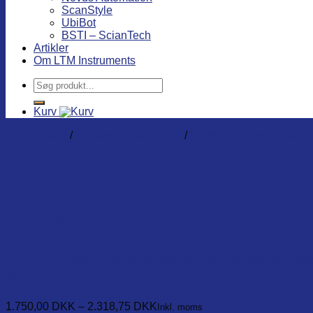
ScanStyle
UbiBot
BSTI – ScianTech
Artikler
Om LTM Instruments
Søg
efter:
Kurv
Dataloggere
/
Trådløse dataloggere
/
UbiBot trådløse loggere
Væske-lækage datalogger med
kommunikation.
U-B_LD1. Inkl. 3 m føler-kabel og 12V strømforsyn
100 m)
1.750,00
DKK
–
2.318,75
DKK
Inkl. moms