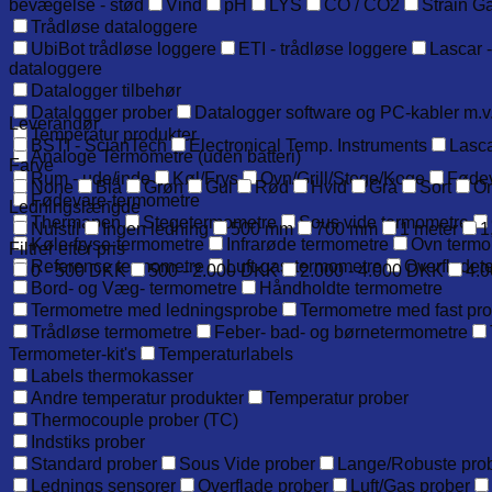
bevægelse - stød
Vind
pH
LYS
CO / CO2
Strain G
Trådløse dataloggere
UbiBot trådløse loggere
ETI - trådløse loggere
Lascar -
dataloggere
Datalogger tilbehør
Datalogger prober
Datalogger software og PC-kabler m.v
Leverandør
Temperatur produkter
BSTI - ScianTech
Electronical Temp. Instruments
Lasca
Analoge Termometre (uden batteri)
Farve
Rum - ude/inde
Køl/Frys
Ovn/Grill/Stege/Koge
Føde
None
Blå
Grøn
Gul
Rød
Hvid
Grå
Sort
O
Fødevare-termometre
Ledningslængde
Thermapen
Stegetermometre
Sous vide termometre
Nulstil
Ingen ledning
500 mm
700 mm
1 meter
1
Køle-fryse-termometre
Infrarøde termometre
Ovn termo
Filtrer efter pris
Reference termometre
Luft-gas-termometre
Overfladet
0 - 500 DKK
500 - 2.000 DKK
2.000 - 4.000 DKK
4.0
Bord- og Væg- termometre
Håndholdte termometre
Termometre med ledningsprobe
Termometre med fast pr
Trådløse termometre
Feber- bad- og børnetermometre
Termometer-kit's
Temperaturlabels
Labels thermokasser
Andre temperatur produkter
Temperatur prober
Thermocouple prober (TC)
Indstiks prober
Standard prober
Sous Vide prober
Lange/Robuste pro
Lednings sensorer
Overflade prober
Luft/Gas prober