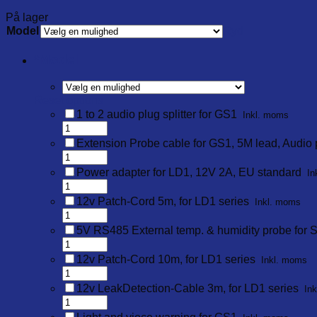
På lager
Model
Ryd
*
Model
Reset options
1 to 2 audio plug splitter for GS1
Inkl. moms
Extension Probe cable for GS1, 5M lead, Audio 
Power adapter for LD1, 12V 2A, EU standard
In
12v Patch-Cord 5m, for LD1 series
Inkl. moms
5V RS485 External temp. & humidity probe for S
12v Patch-Cord 10m, for LD1 series
Inkl. moms
12v LeakDetection-Cable 3m, for LD1 series
In