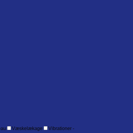
eau
Væskelækage
Vibrationer -