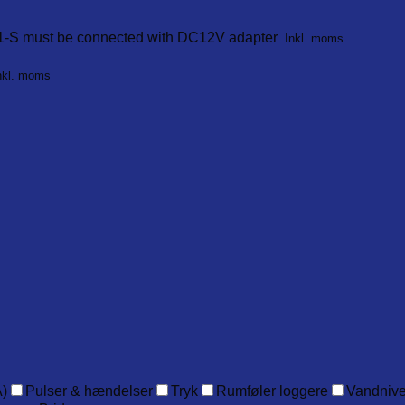
-S must be connected with DC12V adapter
Inkl. moms
nkl. moms
)
Pulser & hændelser
Tryk
Rumføler loggere
Vandniv