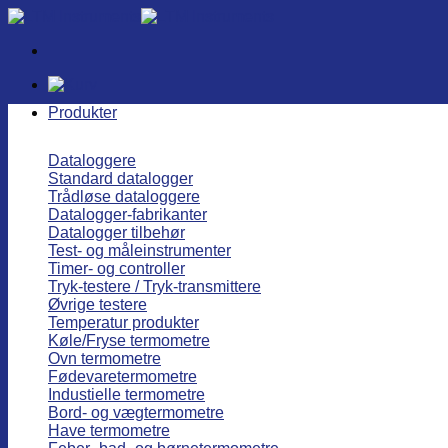
Fortsæt
til
indhold
Produkter
Dataloggere
Standard datalogger
Trådløse dataloggere
Datalogger-fabrikanter
Datalogger tilbehør
Test- og måleinstrumenter
Timer- og controller
Tryk-testere / Tryk-transmittere
Øvrige testere
Temperatur produkter
Køle/Fryse termometre
Ovn termometre
Fødevaretermometre
Industielle termometre
Bord- og vægtermometre
Have termometre