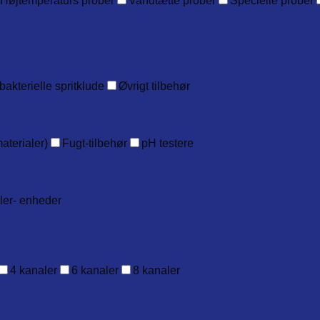
Højtemperaturs prober
Vandtætte prober
Specielle prober
bakterielle spritklude
Øvrigt tilbehør
aterialer)
Fugt-tilbehør
pH testere
ller- enheder
4 kanaler
6 kanaler
8 kanaler