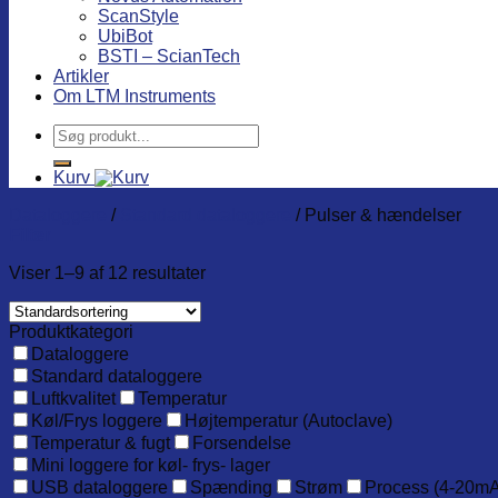
ScanStyle
UbiBot
BSTI – ScianTech
Artikler
Om LTM Instruments
Søg
efter:
Kurv
Dataloggere
/
Standard dataloggere
/
Pulser & hændelser
Filter
Viser 1–9 af 12 resultater
Produktkategori
Dataloggere
Standard dataloggere
Luftkvalitet
Temperatur
Køl/Frys loggere
Højtemperatur (Autoclave)
Temperatur & fugt
Forsendelse
Mini loggere for køl- frys- lager
USB dataloggere
Spænding
Strøm
Process (4-20mA