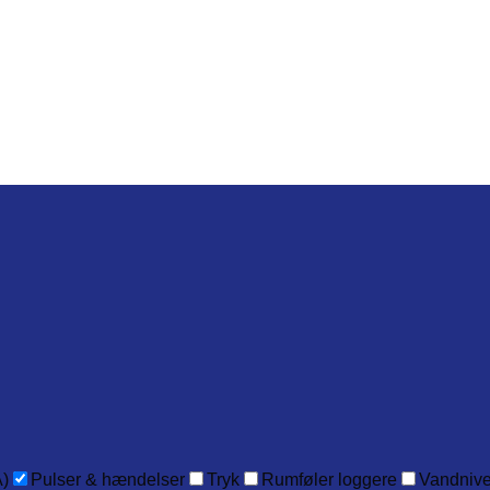
)
Pulser & hændelser
Tryk
Rumføler loggere
Vandniv