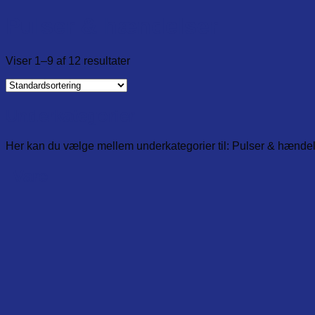
Pulser & hændelser
Viser 1–9 af 12 resultater
Underkategorier
Her kan du vælge mellem underkategorier til: Pulser & hænde
Vare