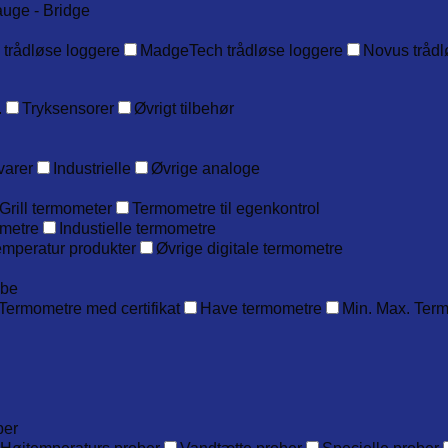
auge - Bridge
 trådløse loggere
MadgeTech trådløse loggere
Novus trådl
.
Tryksensorer
Øvrigt tilbehør
varer
Industrielle
Øvrige analoge
Grill termometer
Termometre til egenkontrol
metre
Industielle termometre
emperatur produkter
Øvrige digitale termometre
obe
Termometre med certifikat
Have termometre
Min. Max. Ter
ber