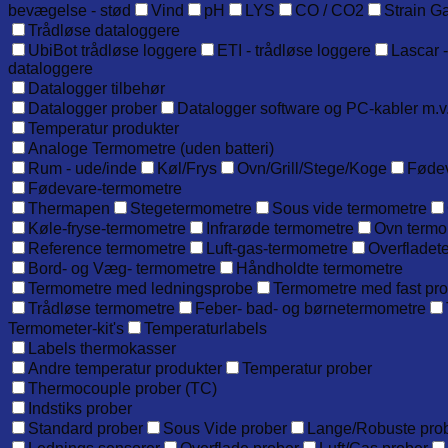
bevægelse - stød
Vind
pH
LYS
CO / CO2
Strain G
Trådløse dataloggere
UbiBot trådløse loggere
ETI - trådløse loggere
Lascar -
dataloggere
Datalogger tilbehør
Datalogger prober
Datalogger software og PC-kabler m.v
Temperatur produkter
Analoge Termometre (uden batteri)
Rum - ude/inde
Køl/Frys
Ovn/Grill/Stege/Koge
Føde
Fødevare-termometre
Thermapen
Stegetermometre
Sous vide termometre
Køle-fryse-termometre
Infrarøde termometre
Ovn termo
Reference termometre
Luft-gas-termometre
Overfladet
Bord- og Væg- termometre
Håndholdte termometre
Termometre med ledningsprobe
Termometre med fast pr
Trådløse termometre
Feber- bad- og børnetermometre
Termometer-kit's
Temperaturlabels
Labels thermokasser
Andre temperatur produkter
Temperatur prober
Thermocouple prober (TC)
Indstiks prober
Standard prober
Sous Vide prober
Lange/Robuste pro