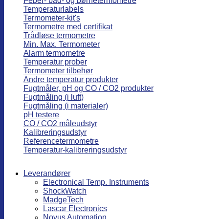
Feber- bad- og børnetermometre
Temperaturlabels
Termometer-kit's
Termometre med certifikat
Trådløse termometre
Min. Max. Termometer
Alarm termometre
Temperatur prober
Termometer tilbehør
Andre temperatur produkter
Fugtmåler, pH og CO / CO2 produkter
Fugtmåling (i luft)
Fugtmåling (i materialer)
pH testere
CO / CO2 måleudstyr
Kalibreringsudstyr
Referencetermometre
Temperatur-kalibreringsudstyr
Leverandører
Electronical Temp. Instruments
ShockWatch
MadgeTech
Lascar Electronics
Novus Automation