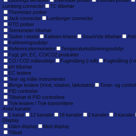
Lednings sensorer
Overflade prober
Luft/Gas prober
Lumberg connector
TC tilbehør
Thermistor prober
Jack connector
Lumberger connector
RTD prober
Termometer tilbehør
Tasker / etuier
Køkken-timere
SousVide tilbehør
Anti
Kalibreringsudstyr
Referencetermometre
Temperaturkalibreringsudstyr
Fugt, pH, EC, CO/CO2 produkter
CO / CO2 måleudstyr
Fugtmåling (i luft)
Fugtmåling (i m
pH tilbehør
EC testere
Test- og måle instrumenter
Øvrige testere (Vind, rotation, lækstrøm)
Timer- og contro
PID controller
Tilbehør til PID controllere
Tryk-testere / Tryk-transmittere
Antal kanaler
1 kanal
12 kanaler
16 kanaler
2 kanaler
3 kanaler
Display
Uden display
Med display
Tilbud