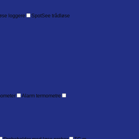
øse loggere
SpotSee trådløse
mometer
Alarm termometre