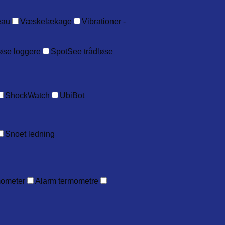
eau
Væskelækage
Vibrationer -
øse loggere
SpotSee trådløse
ShockWatch
UbiBot
Snoet ledning
mometer
Alarm termometre