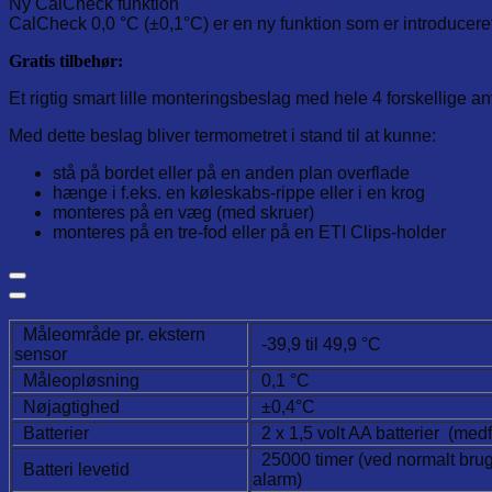
Ny CalCheck funktion
CalCheck 0,0 °C (±0,1°C) er en ny funktion som er introducere
Gratis tilbehør:
Et rigtig smart lille monteringsbeslag med hele 4 forskellige
Med dette beslag bliver termometret i stand til at kunne:
stå på bordet eller på en anden plan overflade
hænge i f.eks. en køleskabs-rippe eller i en krog
monteres på en væg (med skruer)
monteres på en tre-fod eller på en ETI Clips-holder
Yderligere info
Tekniske specifikationer
Måleområde pr. ekstern
-39,9 til 49,9 °C
sensor
Måleopløsning
0,1 °C
Nøjagtighed
±0,4°C
Batterier
2 x 1,5 volt AA batterier (medf
25000 timer (ved normalt brug
Batteri levetid
alarm)