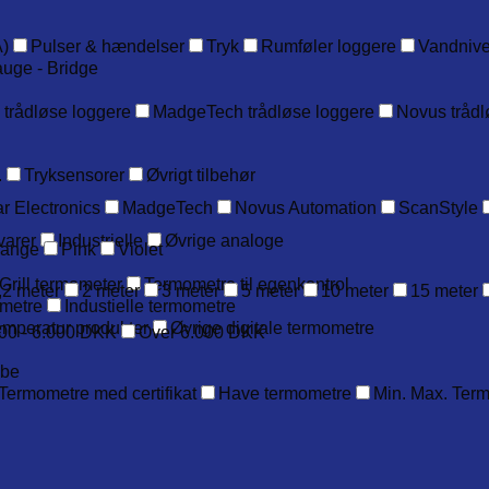
)
Pulser & hændelser
Tryk
Rumføler loggere
Vandniv
auge - Bridge
 trådløse loggere
MadgeTech trådløse loggere
Novus trådl
.
Tryksensorer
Øvrigt tilbehør
r Electronics
MadgeTech
Novus Automation
ScanStyle
varer
Industrielle
Øvrige analoge
range
Pink
Violet
Grill termometer
Termometre til egenkontrol
,2 meter
2 meter
3 meter
5 meter
10 meter
15 meter
metre
Industielle termometre
emperatur produkter
Øvrige digitale termometre
00 - 6.000 DKK
Over 6.000 DKK
obe
Termometre med certifikat
Have termometre
Min. Max. Ter