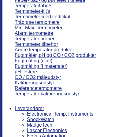
Feber- bad- og børnetermometre
Temperaturlabels
Termometer-kit's
Termometre med certifikat
Trådløse termometre
Min. Max. Termometer
Alarm termometre
Temperatur prober
Termometer tilbehør
Andre temperatur produkter
Fugtmåler, pH og CO / CO2 produkter
Fugtmåling (i luft)
Fugtmåling (i materialer)
pH testere
CO / CO2 måleudstyr
Kalibreringsudstyr
Referencetermometre
Temperatur-kalibreringsudstyr
Leverandører
Electronical Temp. Instruments
ShockWatch
MadgeTech
Lascar Electronics
Novus Automation