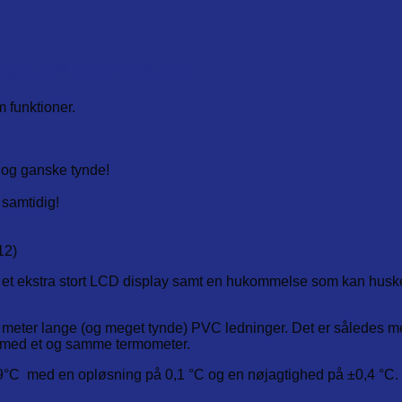
®
ermaGuard
102 (ETI-226-512)
 funktioner.
 og ganske tynde!
 samtidig!
12)
r et ekstra stort LCD display samt en hukommelse som kan husk
 meter lange (og meget tynde) PVC ledninger. Det er således 
r med et og samme termometer.
9,9°C med en opløsning på 0,1 °C og en nøjagtighed på ±0,4 °C.