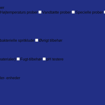
ber
Højtemperaturs prober
Vandtætte prober
Specielle prober
bakterielle spritklude
Øvrigt tilbehør
aterialer)
Fugt-tilbehør
pH testere
ller- enheder