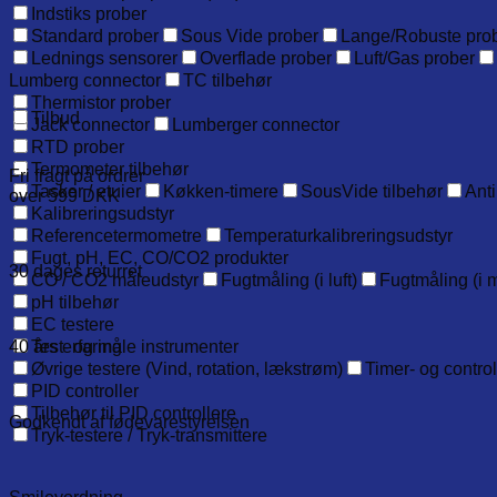
Indstiks prober
Standard prober
Sous Vide prober
Lange/Robuste pro
Lednings sensorer
Overflade prober
Luft/Gas prober
Lumberg connector
TC tilbehør
Thermistor prober
Tilbud
Jack connector
Lumberger connector
RTD prober
Termometer tilbehør
Fri fragt på ordrer
Tasker / etuier
Køkken-timere
SousVide tilbehør
Anti
over 599 DKK
Kalibreringsudstyr
Referencetermometre
Temperaturkalibreringsudstyr
Fugt, pH, EC, CO/CO2 produkter
30 dages returret
CO / CO2 måleudstyr
Fugtmåling (i luft)
Fugtmåling (i m
pH tilbehør
EC testere
40 års erfaring
Test- og måle instrumenter
Øvrige testere (Vind, rotation, lækstrøm)
Timer- og contro
PID controller
Tilbehør til PID controllere
Godkendt af fødevarestyrelsen
Tryk-testere / Tryk-transmittere