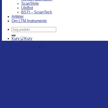
ScanStyle
UbiBot
BSTI – ScianTech
Artikler
Om LTM Instruments
Søg
efter:
Kurv
Temperatur produkter
/
Min. Max. Termometer
ThermaGuard 102. Køleskabs/
sensorer.
ETI-226-512 (uden kalibreringscertifikat),
ETI-891