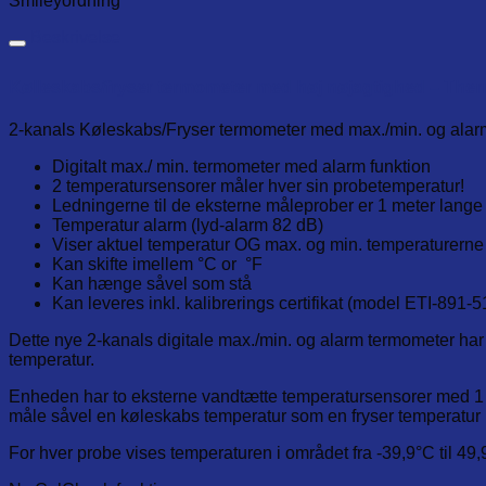
Smileyordning
Beskrivelse
Kølleskabs/fryser termometer med høj nøjagtighed – Th
2-kanals Køleskabs/Fryser termometer med max./min. og alarm
Digitalt max./ min. termometer med alarm funktion
2 temperatursensorer måler hver sin probetemperatur!
Ledningerne til de eksterne måleprober er 1 meter lange
Temperatur alarm (lyd-alarm 82 dB)
Viser aktuel temperatur OG max. og min. temperaturerne
Kan skifte imellem °C or °F
Kan hænge såvel som stå
Kan leveres inkl. kalibrerings certifikat (model ETI-891-5
Dette nye 2-kanals digitale max./min. og alarm termometer ha
temperatur.
Enheden har to eksterne vandtætte temperatursensorer med 1
måle såvel en køleskabs temperatur som en fryser temperatu
For hver probe vises temperaturen i området fra -39,9°C til 4