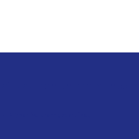
fryser termometer m. max/mi
-512 (med kalibreringscertifikat).