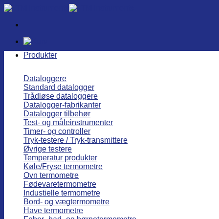
Fortsæt
til
indhold
Produkter
Dataloggere
Standard datalogger
Trådløse dataloggere
Datalogger-fabrikanter
Datalogger tilbehør
Test- og måleinstrumenter
Timer- og controller
Tryk-testere / Tryk-transmittere
Øvrige testere
Temperatur produkter
Køle/Fryse termometre
Ovn termometre
Fødevaretermometre
Industielle termometre
Bord- og vægtermometre
Have termometre