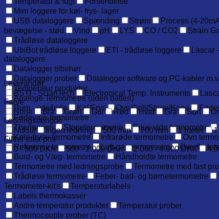
Temperatur & fugt
Forsendelse
Mini loggere for køl- frys- lager
USB dataloggere
Spænding
Strøm
Process (4-20mA
bevægelse - stød
Vind
pH
LYS
CO / CO2
Strain G
Trådløse dataloggere
UbiBot trådløse loggere
ETI - trådløse loggere
Lascar -
dataloggere
Datalogger tilbehør
Datalogger prober
Datalogger software og PC-kabler m.v
Leverandør
Temperatur produkter
BSTI - ScianTech
Electronical Temp. Instruments
Lasca
Analoge Termometre (uden batteri)
Farve
Rum - ude/inde
Køl/Frys
Ovn/Grill/Stege/Koge
Føde
None
Blå
Grøn
Gul
Rød
Hvid
Grå
Sort
O
Fødevare-termometre
Ledningslængde
Thermapen
Stegetermometre
Sous vide termometre
Nulstil
Ingen ledning
500 mm
700 mm
1 meter
1
Køle-fryse-termometre
Infrarøde termometre
Ovn termo
Filtrer efter pris
Reference termometre
Luft-gas-termometre
Overfladet
0 - 500 DKK
500 - 2.000 DKK
2.000 - 4.000 DKK
4.0
Bord- og Væg- termometre
Håndholdte termometre
Termometre med ledningsprobe
Termometre med fast pr
Trådløse termometre
Feber- bad- og børnetermometre
Termometer-kit's
Temperaturlabels
Labels thermokasser
Andre temperatur produkter
Temperatur prober
Thermocouple prober (TC)