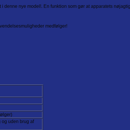
t i denne nye model!. En funktion som gør at apparatets nøjagt
 anvendelsesmuligheder medfølger!
ølger)
 og uden brug af