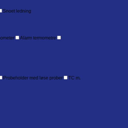
Snoet ledning
mometer
Alarm termometre
Probeholder med løse prober
TC m.