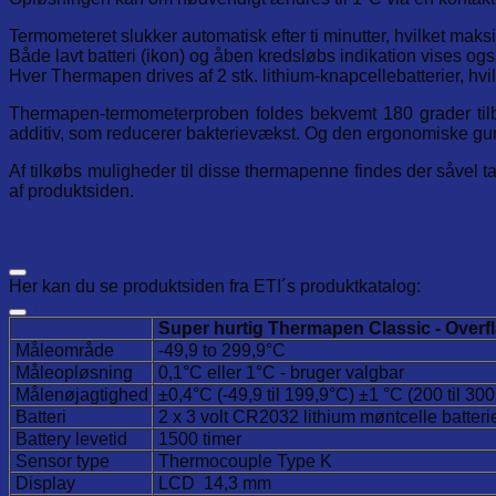
Termometeret slukker automatisk efter ti minutter, hvilket maks
Både lavt batteri (ikon) og åben kredsløbs indikation vises også
Hver Thermapen drives af 2 stk. lithium-knapcellebatterier, hvil
Thermapen-termometerproben foldes bekvemt 180 grader tilbag
additiv, som reducerer bakterievækst. Og den ergonomiske gum
Af tilkøbs muligheder til disse thermapenne findes der såvel ta
af produktsiden.
Yderligere info
Her kan du se produktsiden fra ETI´s produktkatalog:
Thermap
Tekniske specifikationer
Super hurtig Thermapen Classic - Overfl
Måleområde
-49,9 to 299,9°C
Måleopløsning
0,1°C eller 1°C - bruger valgbar
Målenøjagtighed
±0,4°C (-49,9 til 199,9°C) ±1 °C (200 til 30
Batteri
2 x 3 volt CR2032 lithium møntcelle batteri
Battery levetid
1500 timer
Sensor type
Thermocouple Type K
Display
LCD 14,3 mm