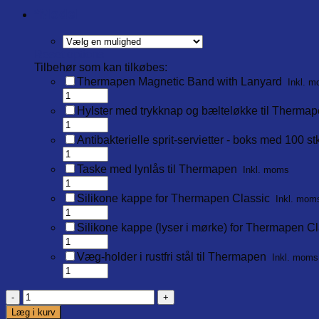
*
Model
Reset options
Tilbehør som kan tilkøbes:
Thermapen Magnetic Band with Lanyard
Inkl. 
Hylster med trykknap og bælteløkke til Therma
Antibakterielle sprit-servietter - boks med 100 st
Taske med lynlås til Thermapen
Inkl. moms
Silikone kappe for Thermapen Classic
Inkl. mom
Silikone kappe (lyser i mørke) for Thermapen Cl
Væg-holder i rustfri stål til Thermapen
Inkl. moms
Thermapen
med
Læg i kurv