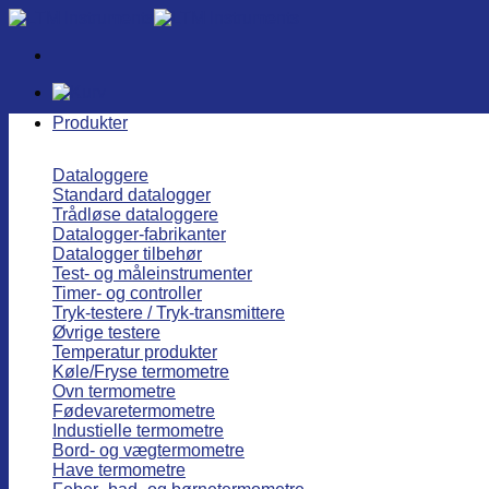
Fortsæt
til
indhold
Produkter
Dataloggere
Standard datalogger
Trådløse dataloggere
Datalogger-fabrikanter
Datalogger tilbehør
Test- og måleinstrumenter
Timer- og controller
Tryk-testere / Tryk-transmittere
Øvrige testere
Temperatur produkter
Køle/Fryse termometre
Ovn termometre
Fødevaretermometre
Industielle termometre
Bord- og vægtermometre
Have termometre