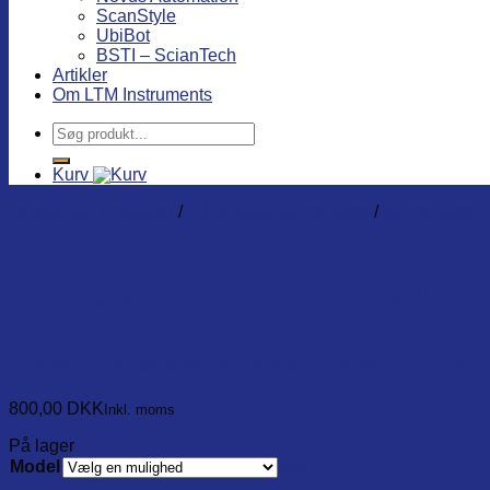
ScanStyle
UbiBot
BSTI – ScianTech
Artikler
Om LTM Instruments
Søg
efter:
Kurv
Temperatur produkter
/
Håndholdte termometre
/
Termometre m
Thermapen med overflade- elle
ETI-231-212 (overflade-probe), ETI-231-214 (luft
800,00
DKK
Inkl. moms
På lager
Model
Ryd