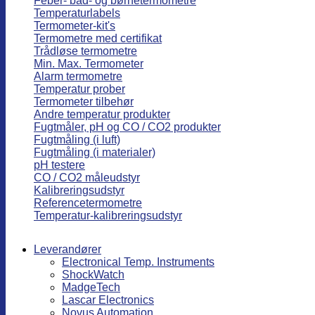
Feber- bad- og børnetermometre
Temperaturlabels
Termometer-kit's
Termometre med certifikat
Trådløse termometre
Min. Max. Termometer
Alarm termometre
Temperatur prober
Termometer tilbehør
Andre temperatur produkter
Fugtmåler, pH og CO / CO2 produkter
Fugtmåling (i luft)
Fugtmåling (i materialer)
pH testere
CO / CO2 måleudstyr
Kalibreringsudstyr
Referencetermometre
Temperatur-kalibreringsudstyr
Leverandører
Electronical Temp. Instruments
ShockWatch
MadgeTech
Lascar Electronics
Novus Automation