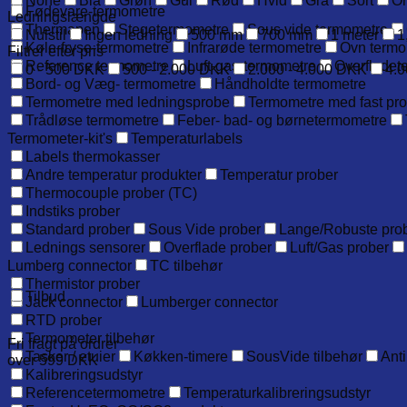
None
Blå
Grøn
Gul
Rød
Hvid
Grå
Sort
O
Fødevare-termometre
Ledningslængde
Thermapen
Stegetermometre
Sous vide termometre
Nulstil
Ingen ledning
500 mm
700 mm
1 meter
1
Køle-fryse-termometre
Infrarøde termometre
Ovn termo
Filtrer efter pris
Reference termometre
Luft-gas-termometre
Overfladet
0 - 500 DKK
500 - 2.000 DKK
2.000 - 4.000 DKK
4.0
Bord- og Væg- termometre
Håndholdte termometre
Termometre med ledningsprobe
Termometre med fast pr
Trådløse termometre
Feber- bad- og børnetermometre
Termometer-kit's
Temperaturlabels
Labels thermokasser
Andre temperatur produkter
Temperatur prober
Thermocouple prober (TC)
Indstiks prober
Standard prober
Sous Vide prober
Lange/Robuste pro
Lednings sensorer
Overflade prober
Luft/Gas prober
Lumberg connector
TC tilbehør
Thermistor prober
Tilbud
Jack connector
Lumberger connector
RTD prober
Termometer tilbehør
Fri fragt på ordrer
Tasker / etuier
Køkken-timere
SousVide tilbehør
Anti
over 599 DKK
Kalibreringsudstyr
Referencetermometre
Temperaturkalibreringsudstyr