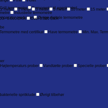
range
Pink
Violet
Grill termometer
Termometre til egenkontrol
,2 meter
2 meter
3 meter
5 meter
10 meter
15 meter
metre
Industielle termometre
emperatur produkter
Øvrige digitale termometre
00 - 6.000 DKK
Over 6.000 DKK
obe
Termometre med certifikat
Have termometre
Min. Max. Ter
ber
Højtemperaturs prober
Vandtætte prober
Specielle prober
bakterielle spritklude
Øvrigt tilbehør