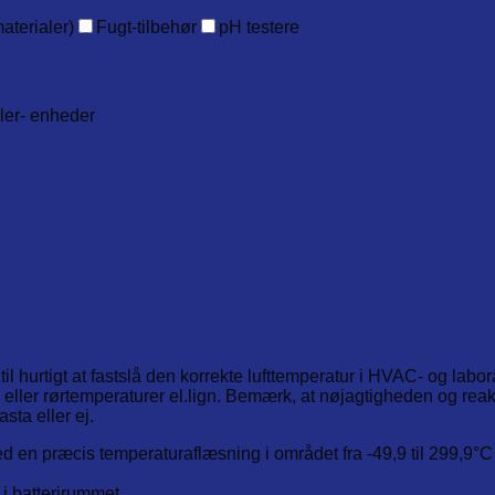
aterialer)
Fugt-tilbehør
pH testere
ller- enheder
de/ eller Luft/gas
til hurtigt at fastslå den korrekte lufttemperatur i HVAC- og lab
r eller rørtemperaturer el.lign. Bemærk, at nøjagtigheden og re
ta eller ej.
ed en præcis temperaturaflæsning i området fra -49,9 til 299,9
i batterirummet.