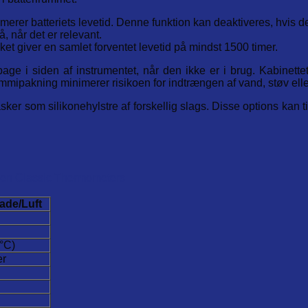
imerer batteriets levetid. Denne funktion kan deaktiveres, hvis d
, når det er relevant.
ket giver en samlet forventet levetid på mindst 1500 timer.
e i siden af instrumentet, når den ikke er i brug. Kabinette
mipakning minimerer risikoen for indtrængen af vand, støv elle
sker som silikonehylstre af forskellig slags. Disse options kan t
en Classic Thermometers
ade/Luft
0°C)
er