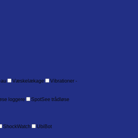
eau
Væskelækage
Vibrationer -
øse loggere
SpotSee trådløse
ShockWatch
UbiBot