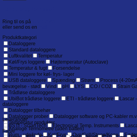
overflade-
eller
Har du brug for hjælp?
luft/gas-
probe,
Ring til os på
7020 2848
inkl.
eller send os en
mail
kalibreringscertifikat.
antal
Produktkategori
Dataloggere
Standard dataloggere
Luftkvalitet
Temperatur
Køl/Frys loggere
Højtemperatur (Autoclave)
Temperatur & fugt
Forsendelse
Mini loggere for køl- frys- lager
USB dataloggere
Spænding
Strøm
Process (4-20mA
bevægelse - stød
Vind
pH
LYS
CO / CO2
Strain G
Trådløse dataloggere
UbiBot trådløse loggere
ETI - trådløse loggere
Lascar -
dataloggere
Datalogger tilbehør
Datalogger prober
Datalogger software og PC-kabler m.v
Leverandør
Temperatur produkter
BSTI - ScianTech
Electronical Temp. Instruments
Lasca
Analoge Termometre (uden batteri)
Farve
Rum - ude/inde
Køl/Frys
Ovn/Grill/Stege/Koge
Føde