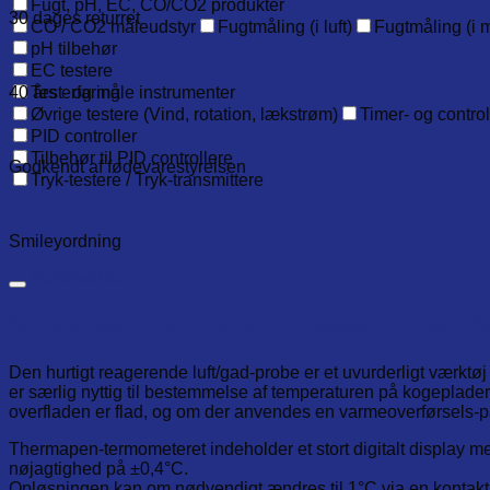
Fugt, pH, EC, CO/CO2 produkter
30 dages returret
CO / CO2 måleudstyr
Fugtmåling (i luft)
Fugtmåling (i m
pH tilbehør
EC testere
40 års erfaring
Test- og måle instrumenter
Øvrige testere (Vind, rotation, lækstrøm)
Timer- og contro
PID controller
Tilbehør til PID controllere
Godkendt af fødevarestyrelsen
Tryk-testere / Tryk-transmittere
Smileyordning
Beskrivelse
Superfast Thermapen Classic – Overfla
Den hurtigt reagerende luft/gad-probe er et uvurderligt værktøj 
er særlig nyttig til bestemmelse af temperaturen på kogeplade
overfladen er flad, og om der anvendes en varmeoverførsels-pas
Thermapen-termometeret indeholder et stort digitalt display m
nøjagtighed på ±0,4°C.
Opløsningen kan om nødvendigt ændres til 1°C via en kontakt 