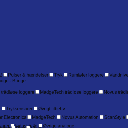
)
Pulser & hændelser
Tryk
Rumføler loggere
Vandniv
auge - Bridge
 trådløse loggere
MadgeTech trådløse loggere
Novus trådl
.
Tryksensorer
Øvrigt tilbehør
r Electronics
MadgeTech
Novus Automation
ScanStyle
varer
Industrielle
Øvrige analoge