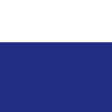
ed fast probe
r luft/gas- probe, inkl. kalib
-probe).