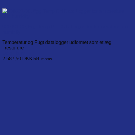
900091-00, Egg Temp RH Data Logger for temperature and
humidity
Temperatur og Fugt datalogger udformet som et æg
I restordre
Læg i kurv
2.587,50
DKK
Inkl. moms