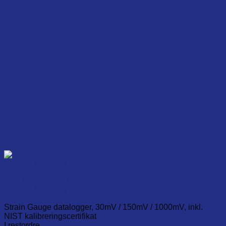
MaT-Bridge101A Bridge/Strain Gauge Recorder (30mV,
150mV, 1000mV)
Strain Gauge datalogger, 30mV / 150mV / 1000mV, inkl.
NIST kalibreringscertifikat
I restordre