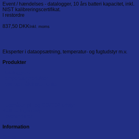
Event / hændelses - datalogger, 10 års batteri kapacitet, inkl.
NIST kalibreringscertifikat.
I restordre
Læg i kurv
837,50
DKK
Inkl. moms
Eksperter i dataopsætning, temperatur- og fugtudstyr m.v.
Produkter
Dataloggere
Temperaturprodukter
Test- og måleinstumenter
Fugtmåler, pH og CO/CO2 udstyr
Kalibreringsudstyr
Leverandører
Information
Om os