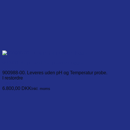
900988-00, pH and Temperature logger
900988-00. Leveres uden pH og Temperatur probe.
I restordre
Læg i kurv
6.800,00
DKK
Inkl. moms