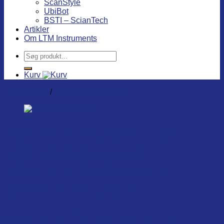
ScanStyle
UbiBot
BSTI – ScianTech
Artikler
Om LTM Instruments
Søg
efter:
Kurv
Dataloggere
/
Datalogger tilbehør
MaT-ThermaVault-Max
Isolerings kappe for
udvalgte dataloggere i
HiTemp140 serien
900000-00. ThermoVault-Max (400°C)