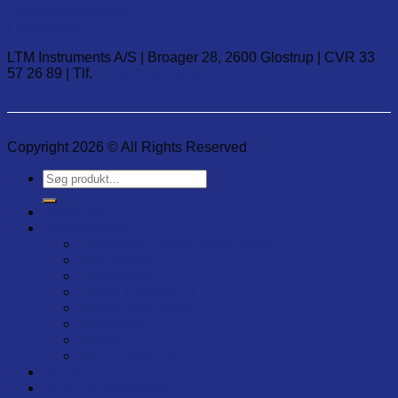
Handelsbetingelser
Forsendelse
LTM Instruments A/S | Broager 28, 2600 Glostrup | CVR 33
57 26 89 | Tlf.
(+45) 7020 2848
Copyright 2026 © All Rights Reserved
Søg
efter:
Produkter
Leverandører
Electronical Temp. Instruments
ShockWatch
MadgeTech
Lascar Electronics
Novus Automation
ScanStyle
UbiBot
BSTI – ScianTech
Artikler
Om LTM Instruments