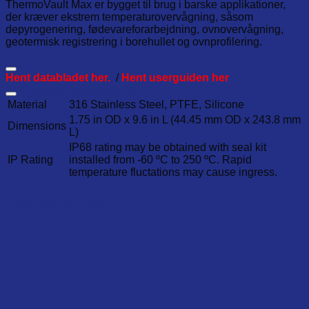
ThermoVault Max er bygget til brug i barske applikationer,
der kræver ekstrem temperaturovervågning, såsom
depyrogenering, fødevareforarbejdning, ovnovervågning,
geotermisk registrering i borehullet og ovnprofilering.
Yderligere info
Hent databladet her.
/
Hent userguiden her
Tekniske specifikationer
Material
316 Stainless Steel, PTFE, Silicone
1.75 in OD x 9.6 in L (44.45 mm OD x 243.8 mm
Dimensions
L)
IP68 rating may be obtained with seal kit
IP Rating
installed from -60 ºC to 250 ºC. Rapid
temperature fluctations may cause ingress.
Relaterede varer