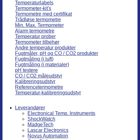
Temperaturlabels
Termometer-kit's
Termometre med certifikat
Trådløse termometre
Min. Max. Termometer
Alarm termometre
Temperatur prober
Termometer tilbehør
Andre temperatur produkter
Fugtmåler, pH og CO / CO2 produkter
Fugtmåling (i luft)
Fugtmåling (i materialer)
pH testere
CO / CO2 måleudstyr
Kalibreringsudstyr
Referencetermometre
Temperatur-kalibreringsudstyr
Leverandører
Electronical Temp. Instruments
ShockWatch
MadgeTech
Lascar Electronics
Novus Automation