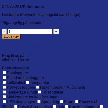
27.675,00
DKK
Inkl. moms
I restordre (Forventet leveringstid ca. 14 dage)
Tilgængelig på restordre
MaT-
ThermaVault-
Læg i kurv
Max
Isolerings
Har du brug for hjælp?
kappe
for
Ring til os på
7020 2848
udvalgte
eller send os en
mail
dataloggere
i
Produktkategori
HiTemp140
Dataloggere
serien
Standard dataloggere
antal
Luftkvalitet
Temperatur
Køl/Frys loggere
Højtemperatur (Autoclave)
Temperatur & fugt
Forsendelse
Mini loggere for køl- frys- lager
USB dataloggere
Spænding
Strøm
Process (4-
20mA)
Pulser & hændelser
Tryk
Rumføler loggere