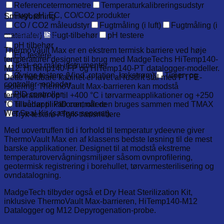
Referencetermometre
Temperaturkalibreringsudstyr
Fugt, pH, EC, CO/CO2 produkter
Smileyordning
CO / CO2 måleudstyr
Fugtmåling (i luft)
Fugtmåling (i
Beskrivelse
materialer)
Fugt-tilbehør
pH testere
pH tilbehør
ThermoVault Max er en ekstrem termisk barriere ved høje
EC testere
temperaturer designet til brug med MadgeTechs HiTemp140-
Test- og måle instrumenter
M12, HiTemp140-FP og HiTemp140-PT datalogger-modeller.
Øvrige testere (Vind, rotation, lækstrøm)
Timer- og
Dette holdbare kabinet er lavet af rustfrit stål med PTFE-
controller- enheder
isolering. ThermoVault Max-barrieren kan modstå
PID controller
temperaturer op til +400 °C i tørvarmeapplikationer og +250
°C til vådapplikationer, når den bruges sammen med TMAX
Tilbehør til PID controllere
Wet Seal Kit (sælges separat).
Tryk-testere / Tryk-transmittere
Med uovertruffen tid i forhold til temperatur ydeevne giver
ThermoVault Max en af klassens bedste løsning til de mest
barske applikationer. Designet til at modstå ekstreme
temperaturovervågningsmiljøer såsom ovnprofilering,
geotermisk registrering i borehullet, tørvarmesterilisering og
ovndatalogning.
MadgeTech tilbyder også et Dry Heat Sterilization Kit,
inklusive ThermoVault Max-barrieren, HiTemp140-M12
Datalogger og M12 Depyrogenation-probe.