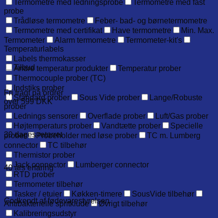
Termometre med ledningsprobe
Termometre med fast
probe
Trådløse termometre
Feber- bad- og børnetermometre
Termometre med certifikat
Have termometre
Min. Max.
Termometer
Alarm termometre
Termometer-kit's
Temperaturlabels
Labels thermokasser
Tilbud
Andre temperatur produkter
Temperatur prober
Thermocouple prober (TC)
Indstiks prober
Fri fragt på ordrer
Standard prober
Sous Vide prober
Lange/Robuste
over 599 DKK
prober
Lednings sensorer
Overflade prober
Luft/Gas prober
Højtemperaturs prober
Vandtætte prober
Specielle
30 dages returret
prober
Probeholder med løse prober
TC m. Lumberg
connector
TC tilbehør
Thermistor prober
Jack connector
Lumberger connector
40 års erfaring
RTD prober
Termometer tilbehør
Tasker / etuier
Køkken-timere
SousVide tilbehør
Godkendt af fødevarestyrelsen
Antibakterielle spritklude
Øvrigt tilbehør
Kalibreringsudstyr