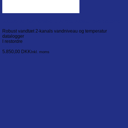
900335-00, Submersible, 0-30 feet, 30psia, Level Recorder
Robust vandtæt 2-kanals vandniveau og temperatur
datalogger
I restordre
Læg i kurv
5.850,00
DKK
Inkl. moms