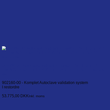
902068-00, Autoclave Validation System. 6x HiTemp140-PT-
1 w. NIST Cert., 1x IFC406, 1x FDA 21 CFR Part 11 secure
sw.
902160-00 - Komplet Autoclave validation system
I restordre
Læg i kurv
53.775,00
DKK
Inkl. moms