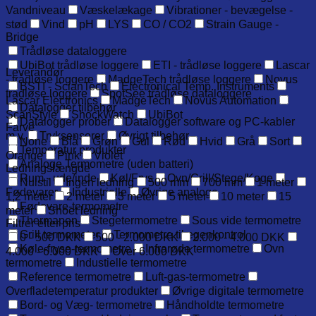
Vandniveau
Væskelækage
Vibrationer - bevægelse -
stød
Vind
pH
LYS
CO / CO2
Strain Gauge -
Bridge
Trådløse dataloggere
UbiBot trådløse loggere
ETI - trådløse loggere
Lascar
Leverandør
- trådløse loggere
MadgeTech trådløse loggere
Novus
BSTI - ScianTech
Electronical Temp. Instruments
trådløse loggere
SpotSee trådløse dataloggere
Lascar Electronics
MadgeTech
Novus Automation
Datalogger tilbehør
ScanStyle
ShockWatch
UbiBot
Datalogger prober
Datalogger software og PC-kabler
Farve
m.v.
Tryksensorer
Øvrigt tilbehør
None
Blå
Grøn
Gul
Rød
Hvid
Grå
Sort
Temperatur produkter
Orange
Pink
Violet
Analoge Termometre (uden batteri)
Ledningslængde
Rum - ude/inde
Køl/Frys
Ovn/Grill/Stege/Koge
Nulstil
Ingen ledning
500 mm
700 mm
1 meter
Fødevarer
Industrielle
Øvrige analoge
1,2 meter
2 meter
3 meter
5 meter
10 meter
15
Fødevare-termometre
meter
Snoet ledning
Thermapen
Stegetermometre
Sous vide termometre
Filtrer efter pris
Grill termometer
Termometre til egenkontrol
0 - 500 DKK
500 - 2.000 DKK
2.000 - 4.000 DKK
Køle-fryse-termometre
Infrarøde termometre
Ovn
4.000 - 6.000 DKK
Over 6.000 DKK
termometre
Industielle termometre
Reference termometre
Luft-gas-termometre
Overfladetemperatur produkter
Øvrige digitale termometre
Bord- og Væg- termometre
Håndholdte termometre