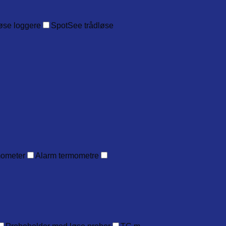
øse loggere
SpotSee trådløse
mometer
Alarm termometre