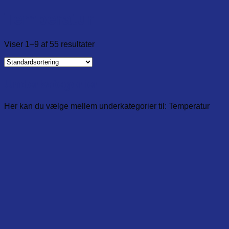
Temperatur
Viser 1–9 af 55 resultater
Underkategorier
Her kan du vælge mellem underkategorier til: Temperatur