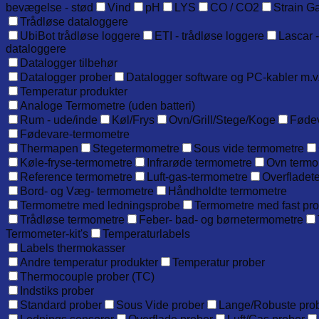
bevægelse - stød
Vind
pH
LYS
CO / CO2
Strain G
Trådløse dataloggere
UbiBot trådløse loggere
ETI - trådløse loggere
Lascar -
dataloggere
Datalogger tilbehør
Datalogger prober
Datalogger software og PC-kabler m.v
Temperatur produkter
Analoge Termometre (uden batteri)
Rum - ude/inde
Køl/Frys
Ovn/Grill/Stege/Koge
Føde
Fødevare-termometre
Thermapen
Stegetermometre
Sous vide termometre
Køle-fryse-termometre
Infrarøde termometre
Ovn termo
Reference termometre
Luft-gas-termometre
Overfladet
Bord- og Væg- termometre
Håndholdte termometre
Termometre med ledningsprobe
Termometre med fast pr
Trådløse termometre
Feber- bad- og børnetermometre
Termometer-kit's
Temperaturlabels
Labels thermokasser
Andre temperatur produkter
Temperatur prober
Thermocouple prober (TC)
Indstiks prober
Standard prober
Sous Vide prober
Lange/Robuste pro