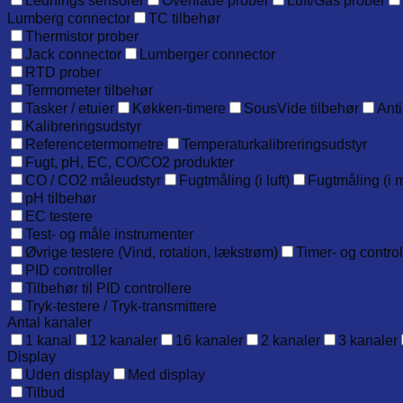
Lednings sensorer
Overflade prober
Luft/Gas prober
Lumberg connector
TC tilbehør
Thermistor prober
Jack connector
Lumberger connector
RTD prober
Termometer tilbehør
Tasker / etuier
Køkken-timere
SousVide tilbehør
Anti
Kalibreringsudstyr
Referencetermometre
Temperaturkalibreringsudstyr
Fugt, pH, EC, CO/CO2 produkter
CO / CO2 måleudstyr
Fugtmåling (i luft)
Fugtmåling (i m
pH tilbehør
EC testere
Test- og måle instrumenter
Øvrige testere (Vind, rotation, lækstrøm)
Timer- og contro
PID controller
Tilbehør til PID controllere
Tryk-testere / Tryk-transmittere
Antal kanaler
1 kanal
12 kanaler
16 kanaler
2 kanaler
3 kanaler
Display
Uden display
Med display
Tilbud