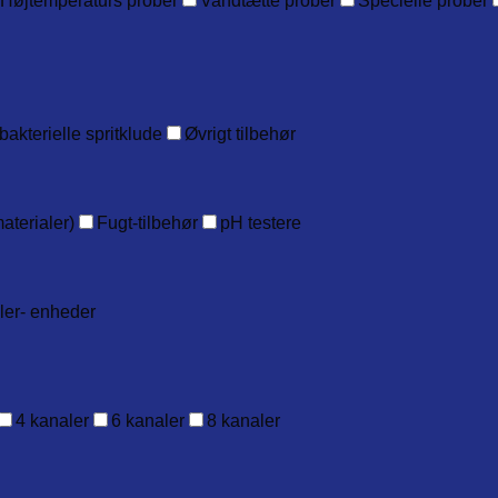
Højtemperaturs prober
Vandtætte prober
Specielle prober
bakterielle spritklude
Øvrigt tilbehør
aterialer)
Fugt-tilbehør
pH testere
ller- enheder
4 kanaler
6 kanaler
8 kanaler