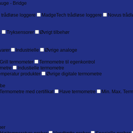
auge - Bridge
 trådløse loggere
MadgeTech trådløse loggere
Novus trådl
.
Tryksensorer
Øvrigt tilbehør
varer
Industrielle
Øvrige analoge
Grill termometer
Termometre til egenkontrol
metre
Industielle termometre
emperatur produkter
Øvrige digitale termometre
obe
Termometre med certifikat
Have termometre
Min. Max. Ter
ber