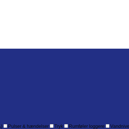
)
Pulser & hændelser
Tryk
Rumføler loggere
Vandniv