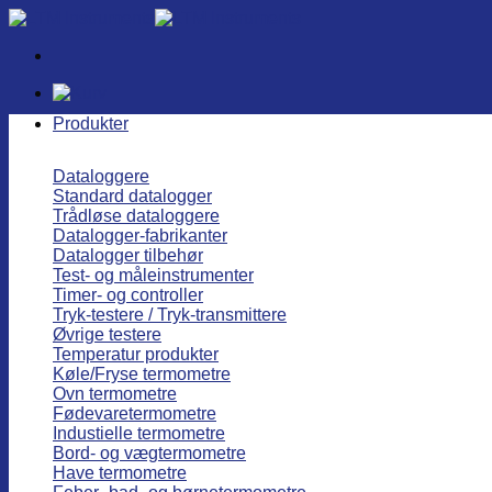
Fortsæt
til
indhold
Produkter
Dataloggere
Standard datalogger
Trådløse dataloggere
Datalogger-fabrikanter
Datalogger tilbehør
Test- og måleinstrumenter
Timer- og controller
Tryk-testere / Tryk-transmittere
Øvrige testere
Temperatur produkter
Køle/Fryse termometre
Ovn termometre
Fødevaretermometre
Industielle termometre
Bord- og vægtermometre
Have termometre