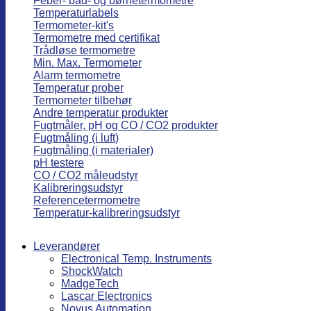
Feber- bad- og børnetermometre
Temperaturlabels
Termometer-kit's
Termometre med certifikat
Trådløse termometre
Min. Max. Termometer
Alarm termometre
Temperatur prober
Termometer tilbehør
Andre temperatur produkter
Fugtmåler, pH og CO / CO2 produkter
Fugtmåling (i luft)
Fugtmåling (i materialer)
pH testere
CO / CO2 måleudstyr
Kalibreringsudstyr
Referencetermometre
Temperatur-kalibreringsudstyr
Leverandører
Electronical Temp. Instruments
ShockWatch
MadgeTech
Lascar Electronics
Novus Automation