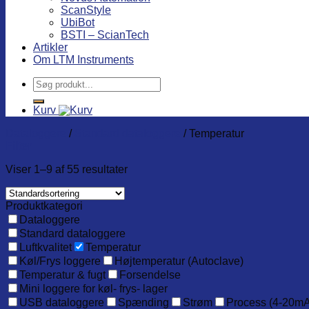
ScanStyle
UbiBot
BSTI – ScianTech
Artikler
Om LTM Instruments
Søg
efter:
Kurv
Dataloggere
/
Standard dataloggere
/
Temperatur
Filter
Viser 1–9 af 55 resultater
Produktkategori
Dataloggere
Standard dataloggere
Luftkvalitet
Temperatur
Køl/Frys loggere
Højtemperatur (Autoclave)
Temperatur & fugt
Forsendelse
Mini loggere for køl- frys- lager
USB dataloggere
Spænding
Strøm
Process (4-20mA