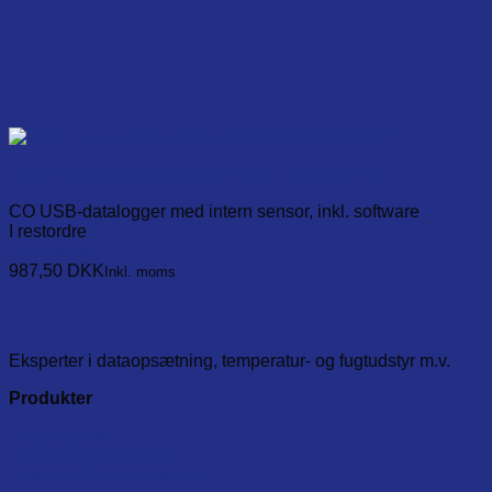
USB Data logger with sensor for 3-1000 ppm CO
CO USB-datalogger med intern sensor, inkl. software
I restordre
Læg i kurv
987,50
DKK
Inkl. moms
Eksperter i dataopsætning, temperatur- og fugtudstyr m.v.
Produkter
Dataloggere
Temperaturprodukter
Test- og måleinstumenter