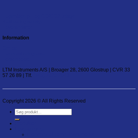
Fugtmåler, pH og CO/CO2 udstyr
Kalibreringsudstyr
Leverandører
Information
Om os
Handelsbetingelser
Forsendelse
LTM Instruments A/S | Broager 28, 2600 Glostrup | CVR 33
57 26 89 | Tlf.
(+45) 7020 2848
Copyright 2026 © All Rights Reserved
Søg
efter:
Produkter
Leverandører
Electronical Temp. Instruments