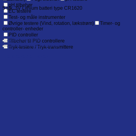
pH tilbehør
5 stk. 3V Lithium batteri type CR1620
EC testere
Test- og måle instrumenter
Øvrige testere (Vind, rotation, lækstrøm)
Timer- og
controller- enheder
PID controller
Yderligere info
Tilbehør til PID controllere
Tekniske specifikationer
Tryk-testere / Tryk-transmittere
Relaterede varer