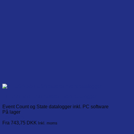
EL-USB-5/5+ USB baseret Event datalogger
Event Count og State datalogger inkl. PC software
På lager
Læg i kurv
This
Fra 743,75
DKK
Inkl. moms
product
has