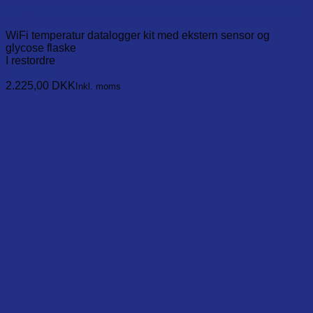
WiFi vaccine monitoring Data logger with Glycol bottle probe
WiFi temperatur datalogger kit med ekstern sensor og
glycose flaske
I restordre
Læg i kurv
2.225,00
DKK
Inkl. moms