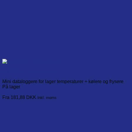
ColdChain-1 dataloggere
Mini dataloggere for lager temperaturer + kølere og frysere
På lager
Læg i kurv
This
Fra 181,88
DKK
Inkl. moms
product
has
multiple
variants.
The
options