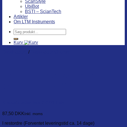
ScanStyle
UbiBot
BSTI – ScianTech
Artikler
Om LTM Instruments
Søg
efter:
Kurv
Dataloggere
/
Datalogger tilbehør
Pack of 5 replacement
batteries CR1620
Knapcelle batteri type CR1620 5 stk.
87,50
DKK
Inkl. moms
I restordre (Forventet leveringstid ca. 14 dage)