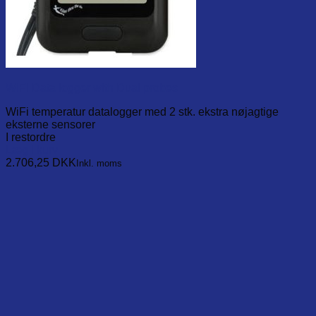
WiFi Data logger with Dual probes
WiFi temperatur datalogger med 2 stk. ekstra nøjagtige
eksterne sensorer
I restordre
Læg i kurv
2.706,25
DKK
Inkl. moms