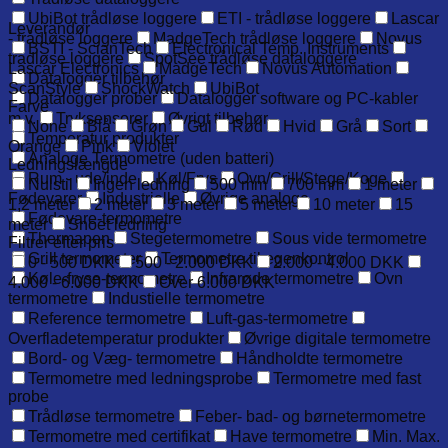
UbiBot trådløse loggere
ETI - trådløse loggere
Lascar
Leverandør
- trådløse loggere
MadgeTech trådløse loggere
Novus
BSTI - ScianTech
Electronical Temp. Instruments
trådløse loggere
SpotSee trådløse dataloggere
Lascar Electronics
MadgeTech
Novus Automation
Datalogger tilbehør
ScanStyle
ShockWatch
UbiBot
Datalogger prober
Datalogger software og PC-kabler
Farve
m.v.
Tryksensorer
Øvrigt tilbehør
None
Blå
Grøn
Gul
Rød
Hvid
Grå
Sort
Temperatur produkter
Orange
Pink
Violet
Analoge Termometre (uden batteri)
Ledningslængde
Rum - ude/inde
Køl/Frys
Ovn/Grill/Stege/Koge
Nulstil
Ingen ledning
500 mm
700 mm
1 meter
Fødevarer
Industrielle
Øvrige analoge
1,2 meter
2 meter
3 meter
5 meter
10 meter
15
Fødevare-termometre
meter
Snoet ledning
Thermapen
Stegetermometre
Sous vide termometre
Filtrer efter pris
Grill termometer
Termometre til egenkontrol
0 - 500 DKK
500 - 2.000 DKK
2.000 - 4.000 DKK
Køle-fryse-termometre
Infrarøde termometre
Ovn
4.000 - 6.000 DKK
Over 6.000 DKK
termometre
Industielle termometre
Reference termometre
Luft-gas-termometre
Overfladetemperatur produkter
Øvrige digitale termometre
Bord- og Væg- termometre
Håndholdte termometre
Termometre med ledningsprobe
Termometre med fast
probe
Trådløse termometre
Feber- bad- og børnetermometre
Termometre med certifikat
Have termometre
Min. Max.