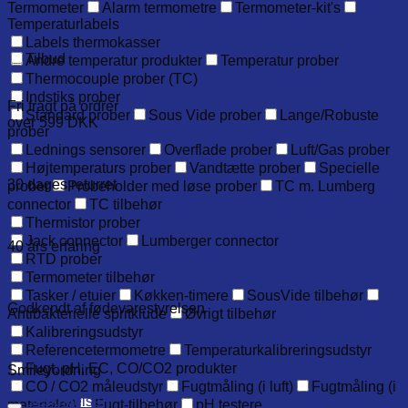
Termometer
Alarm termometre
Termometer-kit's
Temperaturlabels
Labels thermokasser
Tilbud
Andre temperatur produkter
Temperatur prober
Thermocouple prober (TC)
Indstiks prober
Fri fragt på ordrer
Standard prober
Sous Vide prober
Lange/Robuste
over 599 DKK
prober
Lednings sensorer
Overflade prober
Luft/Gas prober
Højtemperaturs prober
Vandtætte prober
Specielle
30 dages returret
prober
Probeholder med løse prober
TC m. Lumberg
connector
TC tilbehør
Thermistor prober
Jack connector
Lumberger connector
40 års erfaring
RTD prober
Termometer tilbehør
Tasker / etuier
Køkken-timere
SousVide tilbehør
Godkendt af fødevarestyrelsen
Antibakterielle spritklude
Øvrigt tilbehør
Kalibreringsudstyr
Referencetermometre
Temperaturkalibreringsudstyr
Fugt, pH, EC, CO/CO2 produkter
Smileyordning
CO / CO2 måleudstyr
Fugtmåling (i luft)
Fugtmåling (i
Beskrivelse
materialer)
Fugt-tilbehør
pH testere