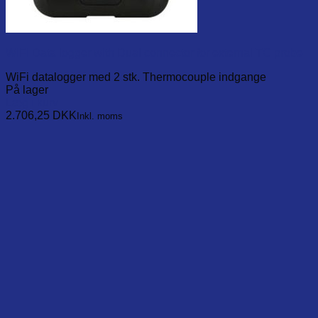
WiFi Data logger with Dual connector for external TC probe
WiFi datalogger med 2 stk. Thermocouple indgange
På lager
Læg i kurv
2.706,25
DKK
Inkl. moms