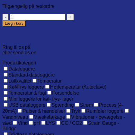
Tilgængelig på restordre
Pack
of
Læg i kurv
5
replacement
Har du brug for hjælp?
batteries
CR1620
Ring til os på
7020 2848
antal
eller send os en
mail
Produktkategori
Dataloggere
Standard dataloggere
Luftkvalitet
Temperatur
Køl/Frys loggere
Højtemperatur (Autoclave)
Temperatur & fugt
Forsendelse
Mini loggere for køl- frys- lager
USB dataloggere
Spænding
Strøm
Process (4-
20mA)
Pulser & hændelser
Tryk
Rumføler loggere
Vandniveau
Væskelækage
Vibrationer - bevægelse -
stød
Vind
pH
LYS
CO / CO2
Strain Gauge -
Bridge
Trådløse dataloggere