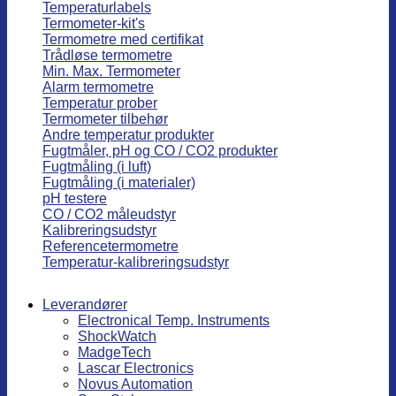
Temperaturlabels
Termometer-kit's
Termometre med certifikat
Trådløse termometre
Min. Max. Termometer
Alarm termometre
Temperatur prober
Termometer tilbehør
Andre temperatur produkter
Fugtmåler, pH og CO / CO2 produkter
Fugtmåling (i luft)
Fugtmåling (i materialer)
pH testere
CO / CO2 måleudstyr
Kalibreringsudstyr
Referencetermometre
Temperatur-kalibreringsudstyr
Leverandører
Electronical Temp. Instruments
ShockWatch
MadgeTech
Lascar Electronics
Novus Automation