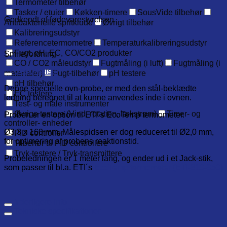
Termometer tilbehør
Tasker / etuier
Køkken-timere
SousVide tilbehør
Godkendt af fødevarestyrelsen
Antibakterielle spritklude
Øvrigt tilbehør
Kalibreringsudstyr
Referencetermometre
Temperaturkalibreringsudstyr
Fugt, pH, EC, CO/CO2 produkter
Smileyordning
CO / CO2 måleudstyr
Fugtmåling (i luft)
Fugtmåling (i
Beskrivelse
materialer)
Fugt-tilbehør
pH testere
pH tilbehør
Denne specielle ovn-probe, er med den stål-beklædte
EC testere
ledning beregnet til at kunne anvendes inde i ovnen.
Test- og måle instrumenter
Øvrige testere (Vind, rotation, lækstrøm)
Timer- og
Proben er en option til ETI´s EcoTemp termometer.
controller- enheder
Ø3,3 x 160 mm. Målespidsen er dog reduceret til Ø2,0 mm,
PID controller
for optimering af probens reaktionstid.
Tilbehør til PID controllere
Tryk-testere / Tryk-transmittere
Probeledningen er 1 meter lang, og ender ud i et Jack-stik,
som passer til bl.a
.
ETI´s
EcoTemp termometer (ETI-810-950)
Yderligere info
Tekniske specifikationer