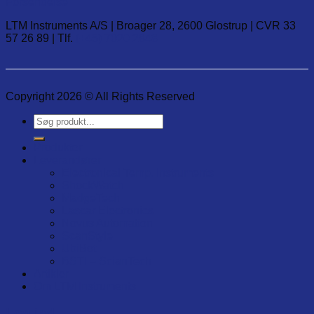
Forsendelse
LTM Instruments A/S | Broager 28, 2600 Glostrup | CVR 33
57 26 89 | Tlf.
(+45) 7020 2848
Copyright 2026 © All Rights Reserved
Søg
efter:
Produkter
Leverandører
Electronical Temp. Instruments
ShockWatch
MadgeTech
Lascar Electronics
Novus Automation
ScanStyle
UbiBot
BSTI – ScianTech
Artikler
Om LTM Instruments
Log ind