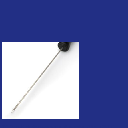
TC Type-K Hurtigreagerende nåle-probe. -75 til +250°C