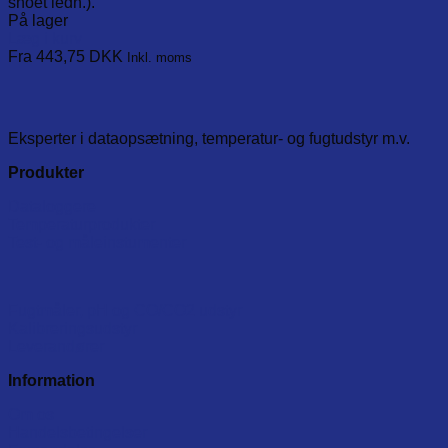
snoet ledn.).
På lager
Læg i kurv
This
Fra 443,75
DKK
Inkl. moms
product
has
multiple
variants.
Eksperter i dataopsætning, temperatur- og fugtudstyr m.v.
The
options
Produkter
may
be
Dataloggere
chosen
Temperaturprodukter
on
Test- og måleinstumenter
the
product
page
Fugtmåler, pH og CO/CO2 udstyr
Kalibreringsudstyr
Leverandører
Information
Om os
Handelsbetingelser