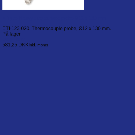
K-Type Heavy duty surface probe Ø12 x 130 mm
ETI-123-020. Thermocouple probe, Ø12 x 130 mm.
På lager
Læg i kurv
581,25
DKK
Inkl. moms