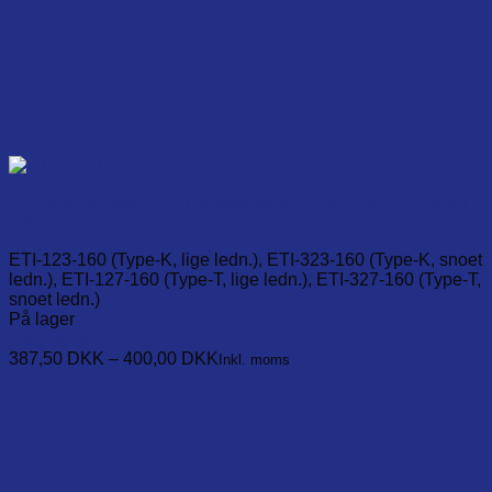
TC Type-K/T standard indstiksprobe, -75 til +250°C, Ø 3,3 x
130 mm, (1 m. ledning).
ETI-123-160 (Type-K, lige ledn.), ETI-323-160 (Type-K, snoet
ledn.), ETI-127-160 (Type-T, lige ledn.), ETI-327-160 (Type-T,
snoet ledn.)
På lager
Læg i kurv
This
387,50
DKK
–
400,00
DKK
Inkl. moms
product
has
multiple
variants.
The
options