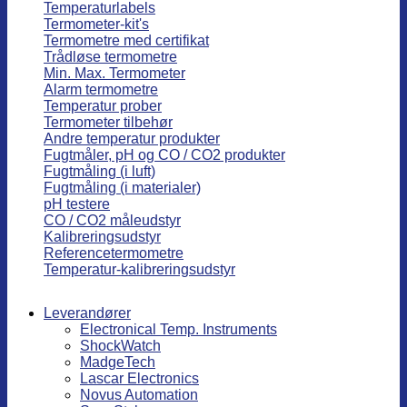
Temperaturlabels
Termometer-kit's
Termometre med certifikat
Trådløse termometre
Min. Max. Termometer
Alarm termometre
Temperatur prober
Termometer tilbehør
Andre temperatur produkter
Fugtmåler, pH og CO / CO2 produkter
Fugtmåling (i luft)
Fugtmåling (i materialer)
pH testere
CO / CO2 måleudstyr
Kalibreringsudstyr
Referencetermometre
Temperatur-kalibreringsudstyr
Leverandører
Electronical Temp. Instruments
ShockWatch
MadgeTech
Lascar Electronics
Novus Automation