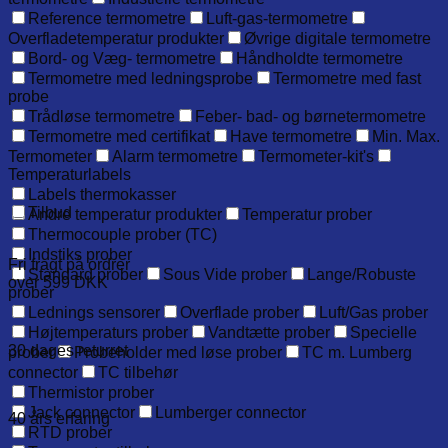
Reference termometre
Luft-gas-termometre
Overfladetemperatur produkter
Øvrige digitale termometre
Bord- og Væg- termometre
Håndholdte termometre
Termometre med ledningsprobe
Termometre med fast
probe
Trådløse termometre
Feber- bad- og børnetermometre
Termometre med certifikat
Have termometre
Min. Max.
Termometer
Alarm termometre
Termometer-kit's
Temperaturlabels
Labels thermokasser
Tilbud
Andre temperatur produkter
Temperatur prober
Thermocouple prober (TC)
Indstiks prober
Fri fragt på ordrer
Standard prober
Sous Vide prober
Lange/Robuste
over 599 DKK
prober
Lednings sensorer
Overflade prober
Luft/Gas prober
Højtemperaturs prober
Vandtætte prober
Specielle
30 dages returret
prober
Probeholder med løse prober
TC m. Lumberg
connector
TC tilbehør
Thermistor prober
Jack connector
Lumberger connector
40 års erfaring
RTD prober