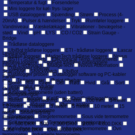
Temperatur & fugt
Forsendelse
Mini loggere for køl- frys- lager
USB dataloggere
Spænding
Strøm
Process (4-
20mA)
Pulser & hændelser
Tryk
Rumføler loggere
Vandniveau
Væskelækage
Vibrationer - bevægelse -
stød
Vind
pH
LYS
CO / CO2
Strain Gauge -
Bridge
Trådløse dataloggere
UbiBot trådløse loggere
ETI - trådløse loggere
Lascar
Leverandør
- trådløse loggere
MadgeTech trådløse loggere
Novus
BSTI - ScianTech
Electronical Temp. Instruments
trådløse loggere
SpotSee trådløse dataloggere
Lascar Electronics
MadgeTech
Novus Automation
Datalogger tilbehør
ScanStyle
ShockWatch
UbiBot
Datalogger prober
Datalogger software og PC-kabler
Farve
m.v.
Tryksensorer
Øvrigt tilbehør
None
Blå
Grøn
Gul
Rød
Hvid
Grå
Sort
Temperatur produkter
Orange
Pink
Violet
Analoge Termometre (uden batteri)
Ledningslængde
Rum - ude/inde
Køl/Frys
Ovn/Grill/Stege/Koge
Nulstil
Ingen ledning
500 mm
700 mm
1 meter
Fødevarer
Industrielle
Øvrige analoge
1,2 meter
2 meter
3 meter
5 meter
10 meter
15
Fødevare-termometre
meter
Snoet ledning
Thermapen
Stegetermometre
Sous vide termometre
Filtrer efter pris
Grill termometer
Termometre til egenkontrol
0 - 500 DKK
500 - 2.000 DKK
2.000 - 4.000 DKK
Køle-fryse-termometre
Infrarøde termometre
Ovn
4.000 - 6.000 DKK
Over 6.000 DKK
termometre
Industielle termometre