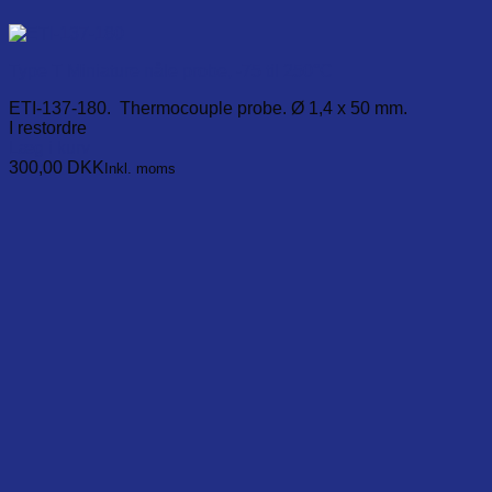
Type T Miniature nåle probe, -75 til 250°C
ETI-137-180. Thermocouple probe. Ø 1,4 x 50 mm.
I restordre
Læg i kurv
300,00
DKK
Inkl. moms