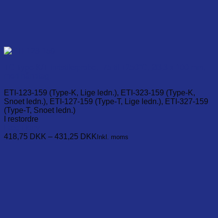
TC Type-K/T indstiksprobe, -75 til +250°C, Ø3,3 x 100 mm,
med håndtag.
ETI-123-159 (Type-K, Lige ledn.), ETI-323-159 (Type-K,
Snoet ledn.), ETI-127-159 (Type-T, Lige ledn.), ETI-327-159
(Type-T, Snoet ledn.)
I restordre
Læg i kurv
This
418,75
DKK
–
431,25
DKK
Inkl. moms
product
has
multiple
variants.
The
options
may
be
chosen