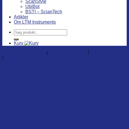
ScanStyle
UbiBot
BSTI – ScianTech
Artikler
Om LTM Instruments
Søg
efter:
Kurv
Temperatur produkter
/
Temperatur prober
/
Thermistor prober
/
Jack connector
Thermister ovn-
indstiksprobe. -49.9 to
199.9 °C
ETI-810-955