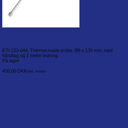
K-Type ribbon surface probe Ø8 x 130 mm hex handle 1
metre lead
ETI-123-044. Thermocouple probe. Ø8 x 130 mm, med
håndtag og 1 metre ledning.
På lager
Læg i kurv
450,00
DKK
Inkl. moms