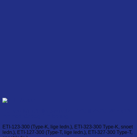
may
be
chosen
on
the
product
page
TC Type-K/T luft eller gas probe. -75°C til 250°C, Ø4,5 x 130
mm med håndtag, 1 m ledning.
ETI-123-300 (Type-K, lige ledn.), ETI-323-300 Type-K, snoet
ledn.), ETI-127-300 (Type-T, lige ledn.), ETI-327-300 Type-T,