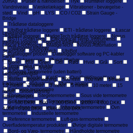
20mA)
Pulser & hændelser
Tryk
Rumføler loggere
Vandniveau
Væskelækage
Vibrationer - bevægelse -
stød
Vind
pH
LYS
CO / CO2
Strain Gauge -
Bridge
Trådløse dataloggere
UbiBot trådløse loggere
ETI - trådløse loggere
Lascar
Leverandør
- trådløse loggere
MadgeTech trådløse loggere
Novus
BSTI - ScianTech
Electronical Temp. Instruments
trådløse loggere
SpotSee trådløse dataloggere
Lascar Electronics
MadgeTech
Novus Automation
Datalogger tilbehør
ScanStyle
ShockWatch
UbiBot
Datalogger prober
Datalogger software og PC-kabler
Farve
m.v.
Tryksensorer
Øvrigt tilbehør
None
Blå
Grøn
Gul
Rød
Hvid
Grå
Sort
Temperatur produkter
Orange
Pink
Violet
Analoge Termometre (uden batteri)
Ledningslængde
Rum - ude/inde
Køl/Frys
Ovn/Grill/Stege/Koge
Nulstil
Ingen ledning
500 mm
700 mm
1 meter
Fødevarer
Industrielle
Øvrige analoge
1,2 meter
2 meter
3 meter
5 meter
10 meter
15
Fødevare-termometre
meter
Snoet ledning
Thermapen
Stegetermometre
Sous vide termometre
Filtrer efter pris
Grill termometer
Termometre til egenkontrol
0 - 500 DKK
500 - 2.000 DKK
2.000 - 4.000 DKK
Køle-fryse-termometre
Infrarøde termometre
Ovn
4.000 - 6.000 DKK
Over 6.000 DKK
termometre
Industielle termometre
Reference termometre
Luft-gas-termometre
Overfladetemperatur produkter
Øvrige digitale termometre
Bord- og Væg- termometre
Håndholdte termometre