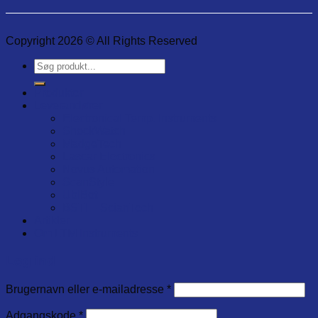
Copyright 2026 © All Rights Reserved
Søg
efter:
Produkter
Leverandører
Electronical Temp. Instruments
ShockWatch
MadgeTech
Lascar Electronics
Novus Automation
ScanStyle
UbiBot
BSTI – ScianTech
Artikler
Om LTM Instruments
Log ind
Brugernavn eller e-mailadresse
*
Adgangskode
*