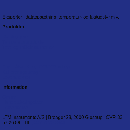
has
multiple
variants.
Eksperter i dataopsætning, temperatur- og fugtudstyr m.v.
The
options
Produkter
may
be
Dataloggere
chosen
Temperaturprodukter
on
Test- og måleinstumenter
the
product
page
Fugtmåler, pH og CO/CO2 udstyr
Kalibreringsudstyr
Leverandører
Information
Om os
Handelsbetingelser
Forsendelse
LTM Instruments A/S | Broager 28, 2600 Glostrup | CVR 33
57 26 89 | Tlf.
(+45) 7020 2848