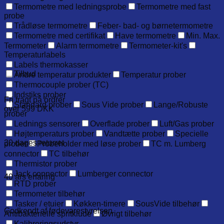
Termometre med ledningsprobe
Termometre med fast
probe
Trådløse termometre
Feber- bad- og børnetermometre
Termometre med certifikat
Have termometre
Min. Max.
Termometer
Alarm termometre
Termometer-kit's
Temperaturlabels
Labels thermokasser
Tilbud
Andre temperatur produkter
Temperatur prober
Thermocouple prober (TC)
Indstiks prober
Fri fragt på ordrer
Standard prober
Sous Vide prober
Lange/Robuste
over 599 DKK
prober
Lednings sensorer
Overflade prober
Luft/Gas prober
Højtemperaturs prober
Vandtætte prober
Specielle
30 dages returret
prober
Probeholder med løse prober
TC m. Lumberg
connector
TC tilbehør
Thermistor prober
Jack connector
Lumberger connector
40 års erfaring
RTD prober
Termometer tilbehør
Tasker / etuier
Køkken-timere
SousVide tilbehør
Godkendt af fødevarestyrelsen
Antibakterielle spritklude
Øvrigt tilbehør
Kalibreringsudstyr