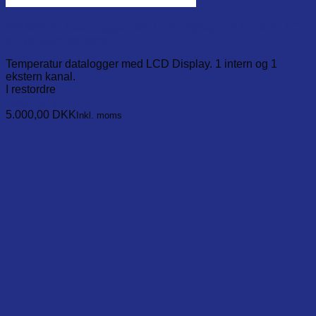
901627-00, Data Logger with LCD display and input for TC
temperature sensors
Temperatur datalogger med LCD Display. 1 intern og 1
ekstern kanal.
I restordre
Læg i kurv
5.000,00
DKK
Inkl. moms