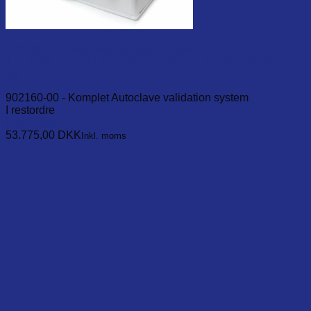
902068-00, Autoclave Validation System. 6x HiTemp140-PT-
1 w. NIST Cert., 1x IFC406, 1x FDA 21 CFR Part 11 secure
sw.
902160-00 - Komplet Autoclave validation system
I restordre
Læg i kurv
53.775,00
DKK
Inkl. moms