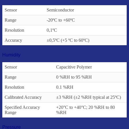
Sensor
Semiconductor
Range
-20ºC to +60ºC
Resolution
0,1ºC
Accuracy
±0,5ºC (+5 ºC to 60ºC)
Humidity
Sensor
Capacitive Polymer
Range
0 %RH to 95 %RH
Resolution
0.1 %RH
Calibrated Accuracy
±3 %RH (±2 %RH typical at 25ºC)
Specified Accuracy
+20°C to +40°C; 20 %RH to 80
Range
%RH
Pressure