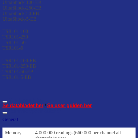
UltraShock-100-EB
UltraShock-250-EB
UltraShock-50-EB
UltraShock-5-EB
TSR101-100
TSR101-250
TSR101-50
TSR101-5
TSR101-100-EB
TSR101-250-EB
TSR101-50-EB
TSR101-5-EB
Yderligere info
Se databladet her
/
Se user-guiden her
Tekniske specifikationer
General
Memory
4.000.000 readings (660.000 per channel all