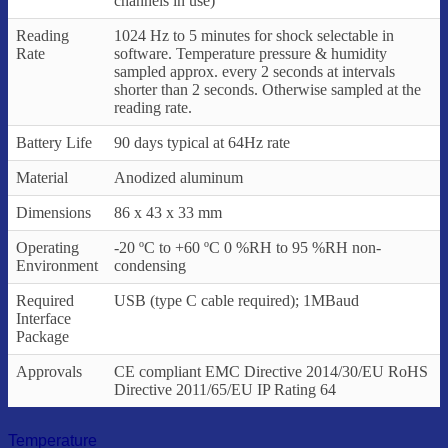
channels in use)
Reading
1024 Hz to 5 minutes for shock selectable in
Rate
software. Temperature pressure & humidity
sampled approx. every 2 seconds at intervals
shorter than 2 seconds. Otherwise sampled at the
reading rate.
Battery Life
90 days typical at 64Hz rate
Material
Anodized aluminum
Dimensions
86 x 43 x 33 mm
Operating
-20 ºC to +60 ºC 0 %RH to 95 %RH non-
Environment
condensing
Required
USB (type C cable required); 1MBaud
Interface
Package
Approvals
CE compliant EMC Directive 2014/30/EU RoHS
Directive 2011/65/EU IP Rating 64
Temperature