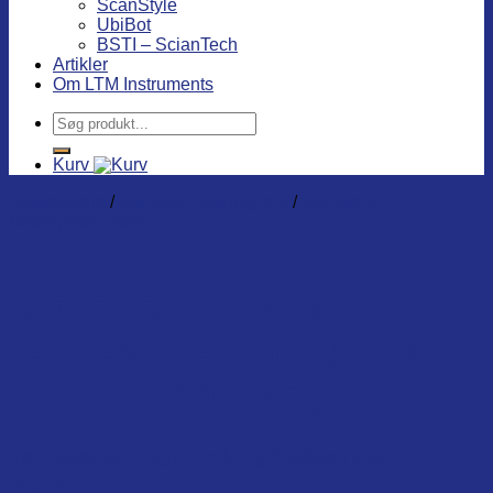
ScanStyle
UbiBot
BSTI – ScianTech
Artikler
Om LTM Instruments
Søg
efter:
Kurv
Dataloggere
/
Standard dataloggere
/
Vibrationer -
bevægelse - stød
902121-00. Tri-Axial shock,
temperature, Humidity &
Pressure data logger
Temperatur, Fugt, Tryk og 3-akset stød
datalogger