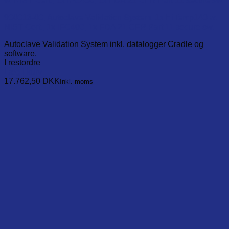
900013-00, Autoclave Validation System. 1x HiTemp140 w.
NIST Cert., 1x IFC400, 1x FDA 21 CFR Part 11 secure sw.
Autoclave Validation System inkl. datalogger Cradle og
software.
I restordre
Læg i kurv
17.762,50
DKK
Inkl. moms