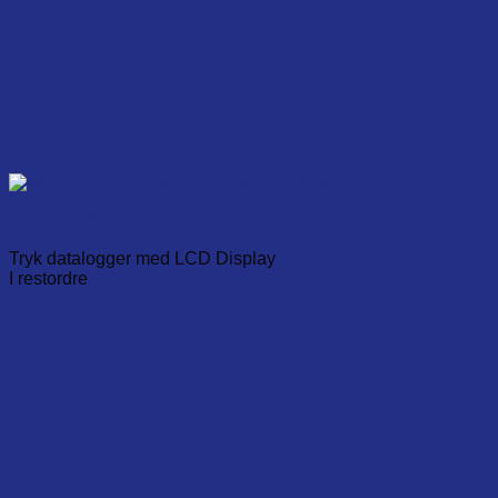
MaT-PR2000 Tryk logger med LCD display
Tryk datalogger med LCD Display
I restordre
Læg i kurv