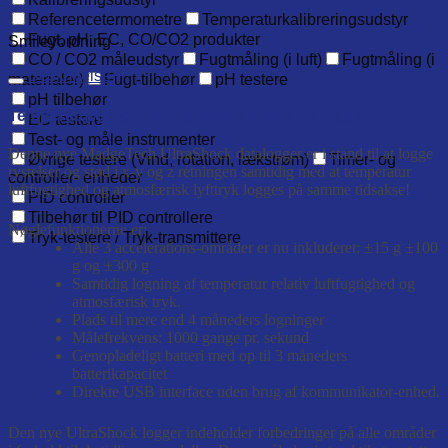
Referencetermometre
Temperaturkalibreringsudstyr
Fugt, pH, EC, CO/CO2 produkter
Smileyordning
CO / CO2 måleudstyr
Fugtmåling (i luft)
Fugtmåling (i
Beskrivelse
materialer)
Fugt-tilbehør
pH testere
pH tilbehør
Temperature fygt tryk og 3-axet stød datalogger
EC testere
Test- og måle instrumenter
Denne nye MadgeTech UltraShock datalogger er i stand til at logge
Øvrige testere (Vind, rotation, lækstrøm)
Timer- og
rystelser og stød i x-y og z retningen samtidig med at temperatur
controller- enheder
luftfugtighed og atmosfærisk lyfttryk logges på samme tidsakse!
PID controller
Tilbehør til PID controllere
Nøglefunktionerne er:
Tryk-testere / Tryk-transmittere
Alle 3 accelerations-områder er nu inkluderet: ±15 g ±100
g og ±300 g
Samtidig logning af temperatur relativ luftfugtighed og
atmosfærisk tryk.
Plads til mere end 4 måneders logninger
Målefrekvens: 1000 gange pr. sekund
Genopladeligt batteri med op til 3 måneders
batterikapacitet
Direkte USB interface uden brug af kommunikator-enhed.
Den nye UltraShock logger indeholder forbedringer på alle områder