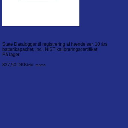
901571-00, State recorder
State Datalogger til registrering af hændelser, 10 års
batterikapacitet, incl. NIST kalibreringscertifikat
På lager
Læg i kurv
837,50
DKK
Inkl. moms