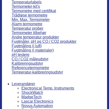
Temperaturlabels
Termometer-kit's
Termometre med certifikat
Trådløse termometre
Min. Max. Termometer
Alarm termometre
Temperatur prober
Termometer tilbehør
Andre temperatur produkter
Fugtmåler, pH og CO / CO2 produkter
Fugtmåling (i luft)
Fugtmåling (i materialer)
pH testere
CO / CO2 måleudstyr
Kalibreringsudstyr
Referencetermometre
Temperatur-kalibreringsudstyr
Leverandører
Electronical Temp. Instruments
ShockWatch
MadgeTech
Lascar Electronics
Novus Automation