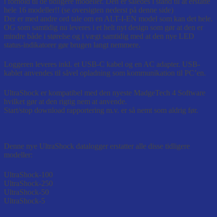
i forhold til de tidligere modeller. Den er således i stand til at erstatte
hele 16 modeller!! (se oversigten nederst på denne side)
Der er med andre ord tale om en ALT-I-EN model som kan det hele.
OG som samtidig nu leveres i et helt nyt design som gør at den er
mindre både i størelse og i vægt samtidig med at den nye LED
status-indikatorer gør brugen langt nemmere.
Loggeren leveres inkl. et USB-C kabel og en AC adapter. USB-
kablet anvendes til såvel opladning som kommunikation til PC’en.
UltraShock er kompatibel med den nyeste MadgeTech 4 Software
hvilket gør at den rigtig nem at anvende.
Start/stop download rapportering m.v. er så nemt som aldrig før.
Denne nye UltraShock datalogger erstatter alle disse tidligere
modeller:
UltraShock-100
UltraShock-250
UltraShock-50
UltraShock-5