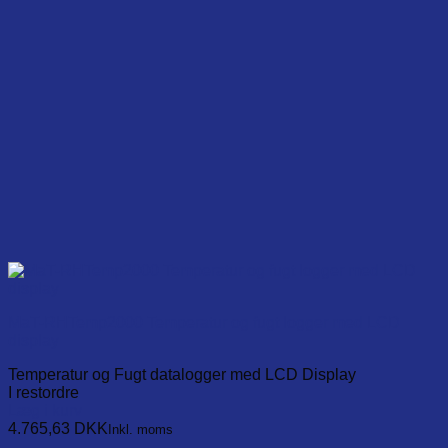
MaT-RHTemp2000 Temperatur og fugt logger med LCD
display
Temperatur og Fugt datalogger med LCD Display
I restordre
Læg i kurv
4.765,63
DKK
Inkl. moms