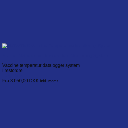
MaT-VTMS Vaccine Temperature Monitoring System
Vaccine temperatur datalogger system
I restordre
Læg i kurv
This
Fra 3.050,00
DKK
Inkl. moms
product
has
multiple
variants.
The
options
may
be
chosen