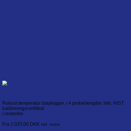
on
the
product
page
MaT-Temp1000IS Robust temperatur logger
Robust temperatur datalogger, i 4 probelængder. Inkl. NIST
kalibreringscertifikat
I restordre
Læg i kurv
This
Fra 2.025,00
DKK
Inkl. moms
product