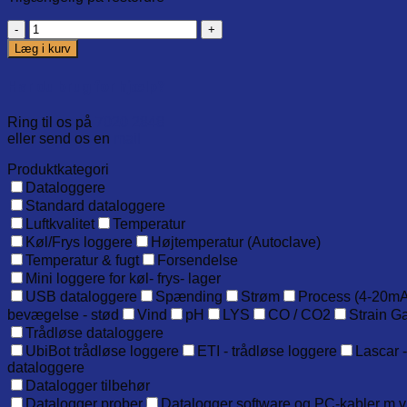
Magnetic
holder
Læg i kurv
for
Raytemp
Har du brug for hjælp?
38
antal
Ring til os på
7020 2848
eller send os en
mail
Produktkategori
Dataloggere
Standard dataloggere
Luftkvalitet
Temperatur
Køl/Frys loggere
Højtemperatur (Autoclave)
Temperatur & fugt
Forsendelse
Mini loggere for køl- frys- lager
USB dataloggere
Spænding
Strøm
Process (4-20mA
bevægelse - stød
Vind
pH
LYS
CO / CO2
Strain G
Trådløse dataloggere
UbiBot trådløse loggere
ETI - trådløse loggere
Lascar -
dataloggere
Datalogger tilbehør
Datalogger prober
Datalogger software og PC-kabler m.v