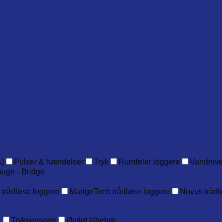
)
Pulser & hændelser
Tryk
Rumføler loggere
Vandniv
auge - Bridge
 trådløse loggere
MadgeTech trådløse loggere
Novus trådl
.
Tryksensorer
Øvrigt tilbehør