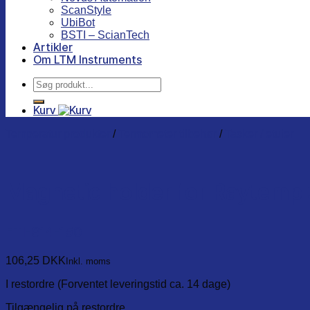
ScanStyle
UbiBot
BSTI – ScianTech
Artikler
Om LTM Instruments
Søg
efter:
Kurv
Temperatur produkter
/
Termometer tilbehør
/
Tasker / etuier
Magnetic holder for Raytemp
ETI-814-150
106,25
DKK
Inkl. moms
I restordre (Forventet leveringstid ca. 14 dage)
Tilgængelig på restordre