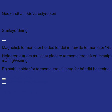
Godkendt af fødevarestyrelsen
Smileyordning
Beskrivelse
Magnetisk termometer holder, for det infrarøde termometer “R
Holderen gør det muligt at placere termometeret på en metalpl
måling/visning.
En stabil holder for termometeret, til brug for håndfri betjening.
Yderligere info
Tekniske specifikationer
Relaterede varer