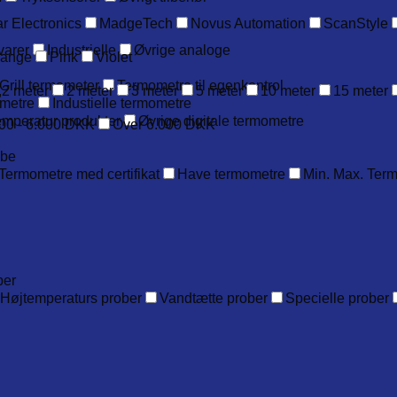
r Electronics
MadgeTech
Novus Automation
ScanStyle
varer
Industrielle
Øvrige analoge
range
Pink
Violet
Grill termometer
Termometre til egenkontrol
,2 meter
2 meter
3 meter
5 meter
10 meter
15 meter
metre
Industielle termometre
emperatur produkter
Øvrige digitale termometre
00 - 6.000 DKK
Over 6.000 DKK
obe
Termometre med certifikat
Have termometre
Min. Max. Ter
ber
Højtemperaturs prober
Vandtætte prober
Specielle prober