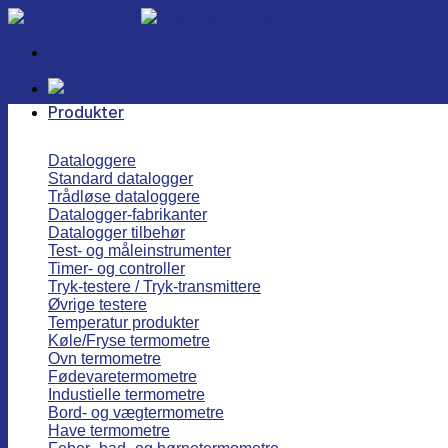
Fortsæt
til
indhold
Produkter
Dataloggere
Standard datalogger
Trådløse dataloggere
Datalogger-fabrikanter
Datalogger tilbehør
Test- og måleinstrumenter
Timer- og controller
Tryk-testere / Tryk-transmittere
Øvrige testere
Temperatur produkter
Køle/Fryse termometre
Ovn termometre
Fødevaretermometre
Industielle termometre
Bord- og vægtermometre
Have termometre