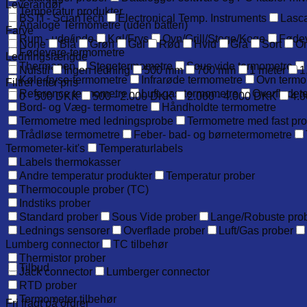
Leverandør
Temperatur produkter
BSTI - ScianTech
Electronical Temp. Instruments
Lasca
Analoge Termometre (uden batteri)
Farve
Rum - ude/inde
Køl/Frys
Ovn/Grill/Stege/Koge
Føde
None
Blå
Grøn
Gul
Rød
Hvid
Grå
Sort
O
Fødevare-termometre
Ledningslængde
Thermapen
Stegetermometre
Sous vide termometre
Nulstil
Ingen ledning
500 mm
700 mm
1 meter
1
Køle-fryse-termometre
Infrarøde termometre
Ovn termo
Filtrer efter pris
Reference termometre
Luft-gas-termometre
Overfladet
0 - 500 DKK
500 - 2.000 DKK
2.000 - 4.000 DKK
4.0
Bord- og Væg- termometre
Håndholdte termometre
Termometre med ledningsprobe
Termometre med fast pr
Trådløse termometre
Feber- bad- og børnetermometre
Termometer-kit's
Temperaturlabels
Labels thermokasser
Andre temperatur produkter
Temperatur prober
Thermocouple prober (TC)
Indstiks prober
Standard prober
Sous Vide prober
Lange/Robuste pro
Lednings sensorer
Overflade prober
Luft/Gas prober
Lumberg connector
TC tilbehør
Thermistor prober
Tilbud
Jack connector
Lumberger connector
RTD prober
Termometer tilbehør
Fri fragt på ordrer