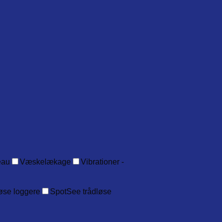
eau
Væskelækage
Vibrationer -
øse loggere
SpotSee trådløse