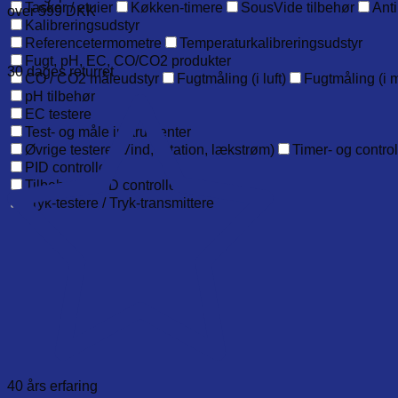
Tasker / etuier
Køkken-timere
SousVide tilbehør
Anti
over 599 DKK
Kalibreringsudstyr
Referencetermometre
Temperaturkalibreringsudstyr
Fugt, pH, EC, CO/CO2 produkter
30 dages returret
CO / CO2 måleudstyr
Fugtmåling (i luft)
Fugtmåling (i m
pH tilbehør
EC testere
Test- og måle instrumenter
Øvrige testere (Vind, rotation, lækstrøm)
Timer- og contro
PID controller
Tilbehør til PID controllere
Tryk-testere / Tryk-transmittere
40 års erfaring