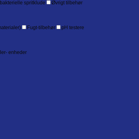
bakterielle spritklude
Øvrigt tilbehør
aterialer)
Fugt-tilbehør
pH testere
ller- enheder