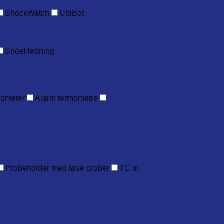
ShockWatch
UbiBot
Snoet ledning
mometer
Alarm termometre
Probeholder med løse prober
TC m.