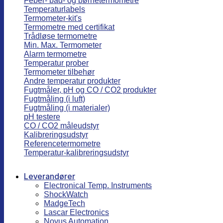
Feber- bad- og børnetermometre
Temperaturlabels
Termometer-kit's
Termometre med certifikat
Trådløse termometre
Min. Max. Termometer
Alarm termometre
Temperatur prober
Termometer tilbehør
Andre temperatur produkter
Fugtmåler, pH og CO / CO2 produkter
Fugtmåling (i luft)
Fugtmåling (i materialer)
pH testere
CO / CO2 måleudstyr
Kalibreringsudstyr
Referencetermometre
Temperatur-kalibreringsudstyr
Leverandører
Electronical Temp. Instruments
ShockWatch
MadgeTech
Lascar Electronics
Novus Automation