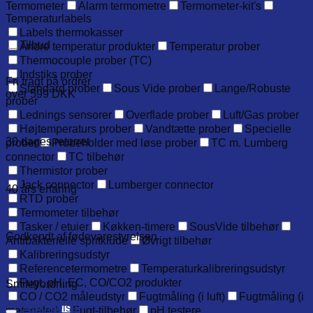
Termometer
Alarm termometre
Termometer-kit's
Temperaturlabels
Labels thermokasser
Tilbud
Andre temperatur produkter
Temperatur prober
Thermocouple prober (TC)
Indstiks prober
Fri fragt på ordrer
Standard prober
Sous Vide prober
Lange/Robuste
over 599 DKK
prober
Lednings sensorer
Overflade prober
Luft/Gas prober
Højtemperaturs prober
Vandtætte prober
Specielle
30 dages returret
prober
Probeholder med løse prober
TC m. Lumberg
connector
TC tilbehør
Thermistor prober
Jack connector
Lumberger connector
40 års erfaring
RTD prober
Termometer tilbehør
Tasker / etuier
Køkken-timere
SousVide tilbehør
Godkendt af fødevarestyrelsen
Antibakterielle spritklude
Øvrigt tilbehør
Kalibreringsudstyr
Referencetermometre
Temperaturkalibreringsudstyr
Fugt, pH, EC, CO/CO2 produkter
Smileyordning
CO / CO2 måleudstyr
Fugtmåling (i luft)
Fugtmåling (i
Beskrivelse
materialer)
Fugt-tilbehør
pH testere