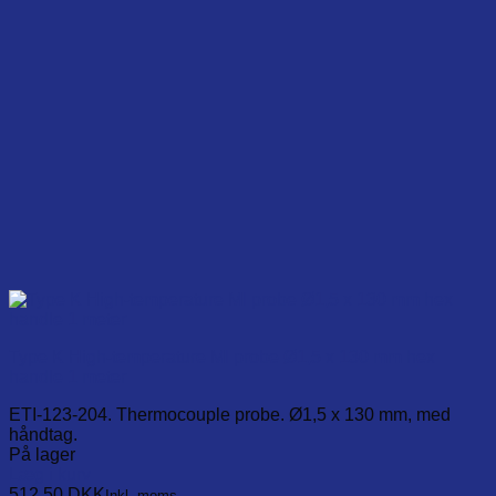
the
product
page
Type K High-temperature MI probe Ø1,5 x 130 mm hex
handle 1 meter
ETI-123-204. Thermocouple probe. Ø1,5 x 130 mm, med
håndtag.
På lager
Læg i kurv
512,50
DKK
Inkl. moms