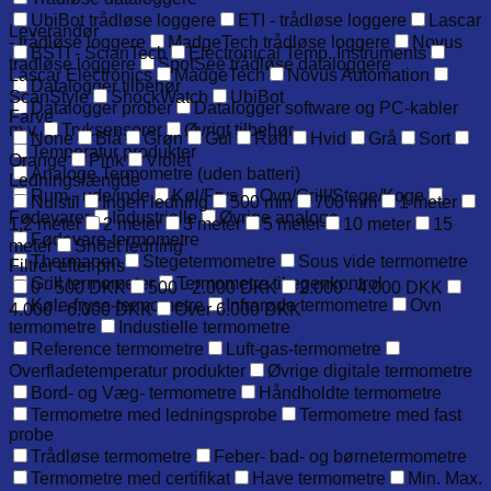
UbiBot trådløse loggere
ETI - trådløse loggere
Lascar
Leverandør
- trådløse loggere
MadgeTech trådløse loggere
Novus
BSTI - ScianTech
Electronical Temp. Instruments
trådløse loggere
SpotSee trådløse dataloggere
Lascar Electronics
MadgeTech
Novus Automation
Datalogger tilbehør
ScanStyle
ShockWatch
UbiBot
Datalogger prober
Datalogger software og PC-kabler
Farve
m.v.
Tryksensorer
Øvrigt tilbehør
None
Blå
Grøn
Gul
Rød
Hvid
Grå
Sort
Temperatur produkter
Orange
Pink
Violet
Analoge Termometre (uden batteri)
Ledningslængde
Rum - ude/inde
Køl/Frys
Ovn/Grill/Stege/Koge
Nulstil
Ingen ledning
500 mm
700 mm
1 meter
Fødevarer
Industrielle
Øvrige analoge
1,2 meter
2 meter
3 meter
5 meter
10 meter
15
Fødevare-termometre
meter
Snoet ledning
Thermapen
Stegetermometre
Sous vide termometre
Filtrer efter pris
Grill termometer
Termometre til egenkontrol
0 - 500 DKK
500 - 2.000 DKK
2.000 - 4.000 DKK
Køle-fryse-termometre
Infrarøde termometre
Ovn
4.000 - 6.000 DKK
Over 6.000 DKK
termometre
Industielle termometre
Reference termometre
Luft-gas-termometre
Overfladetemperatur produkter
Øvrige digitale termometre
Bord- og Væg- termometre
Håndholdte termometre
Termometre med ledningsprobe
Termometre med fast
probe
Trådløse termometre
Feber- bad- og børnetermometre
Termometre med certifikat
Have termometre
Min. Max.