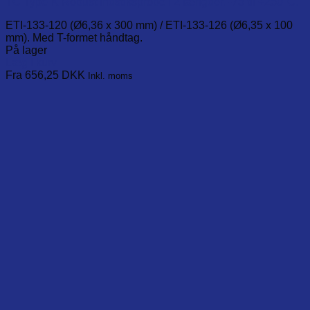
TC Type-K Robust indstiksprobe i 2 længder. -75 til +250°C.
ETI-133-120 (Ø6,36 x 300 mm) / ETI-133-126 (Ø6,35 x 100
mm). Med T-formet håndtag.
På lager
Læg i kurv
This
Fra 656,25
DKK
Inkl. moms
product
has
multiple
variants.
The
options
may
be
chosen
on
the
product
page