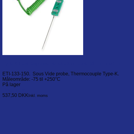
Type-K Fast response penetration probe, Ø1mm x 90 mm
ETI-133-150. Sous Vide probe, Thermocouple Type-K.
Måleområde: -75 til +250°C
På lager
Læg i kurv
537,50
DKK
Inkl. moms