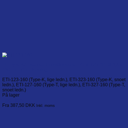
TC Type-K/T standard indstiksprobe, -75 til +250°C, Ø 3,3 x
130 mm, (1 m. ledning).
ETI-123-160 (Type-K, lige ledn.), ETI-323-160 (Type-K, snoet
ledn.), ETI-127-160 (Type-T, lige ledn.), ETI-327-160 (Type-T,
snoet ledn.)
På lager
Læg i kurv
This
Fra 387,50
DKK
Inkl. moms
product
has
multiple
variants.