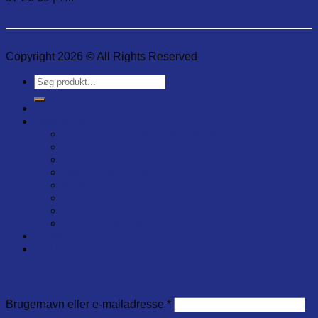
Copyright 2026 © All Rights Reserved
Søg
efter:
Produkter
Leverandører
Electronical Temp. Instruments
ShockWatch
MadgeTech
Lascar Electronics
Novus Automation
ScanStyle
UbiBot
BSTI – ScianTech
Artikler
Om LTM Instruments
Log ind
Brugernavn eller e-mailadresse
*