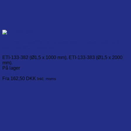
TC Type-K Glasfiber ledningssensor m. blottet målepunkt.
-60 til +350°C. 2 længder.
ETI-133-382 (Ø1,5 x 1000 mm), ETI-133-383 (Ø1,5 x 2000
mm).
På lager
Læg i kurv
This
Fra 162,50
DKK
Inkl. moms
product
has
multiple
variants.
The
options
may
be
chosen
on