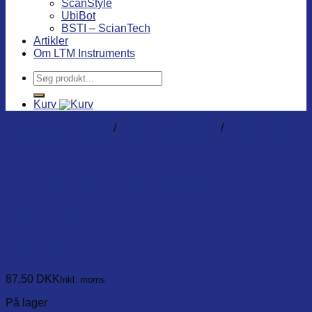
ScanStyle
UbiBot
BSTI – ScianTech
Artikler
Om LTM Instruments
Søg
efter:
Kurv
Temperatur produkter
/
Termometer tilbehør
/
Tasker / etuier
Protective punch for
RayTemp
ETI-830-040
87,50
DKK
Inkl. moms
På lager