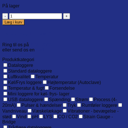
På lager
Protective
punch
Læg i kurv
for
RayTemp
Har du brug for hjælp?
antal
Ring til os på
7020 2848
eller send os en
mail
Produktkategori
Dataloggere
Standard dataloggere
Luftkvalitet
Temperatur
Køl/Frys loggere
Højtemperatur (Autoclave)
Temperatur & fugt
Forsendelse
Mini loggere for køl- frys- lager
USB dataloggere
Spænding
Strøm
Process (4-
20mA)
Pulser & hændelser
Tryk
Rumføler loggere
Vandniveau
Væskelækage
Vibrationer - bevægelse -
stød
Vind
pH
LYS
CO / CO2
Strain Gauge -
Bridge
Trådløse dataloggere