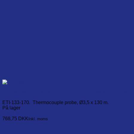
on
the
product
page
Type-K Oven Probe, Ø3,5 x 130 mm, Stainless steel handle
ETI-133-170. Thermocouple probe, Ø3,5 x 130 m.
På lager
Læg i kurv
768,75
DKK
Inkl. moms