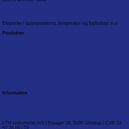
Eksperter i dataopsætning, temperatur- og fugtudstyr m.v.
Produkter
Dataloggere
Temperaturprodukter
Test- og måleinstumenter
Fugtmåler, pH og CO/CO2 udstyr
Kalibreringsudstyr
Leverandører
Information
Om os
Handelsbetingelser
Forsendelse
LTM Instruments A/S | Broager 28, 2600 Glostrup | CVR 33
57 26 89 | Tlf.
(+45) 7020 2848