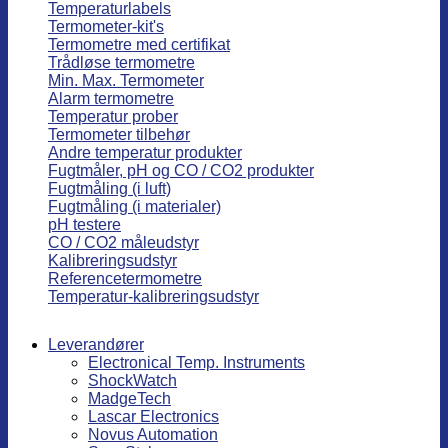
Temperaturlabels
Termometer-kit's
Termometre med certifikat
Trådløse termometre
Min. Max. Termometer
Alarm termometre
Temperatur prober
Termometer tilbehør
Andre temperatur produkter
Fugtmåler, pH og CO / CO2 produkter
Fugtmåling (i luft)
Fugtmåling (i materialer)
pH testere
CO / CO2 måleudstyr
Kalibreringsudstyr
Referencetermometre
Temperatur-kalibreringsudstyr
Leverandører
Electronical Temp. Instruments
ShockWatch
MadgeTech
Lascar Electronics
Novus Automation