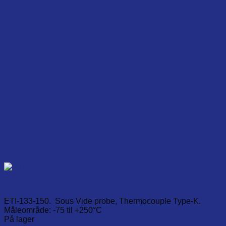
may
be
chosen
on
the
product
page
Type-K Fast response penetration probe, Ø1mm x 90 mm
ETI-133-150. Sous Vide probe, Thermocouple Type-K.
Måleområde: -75 til +250°C
På lager