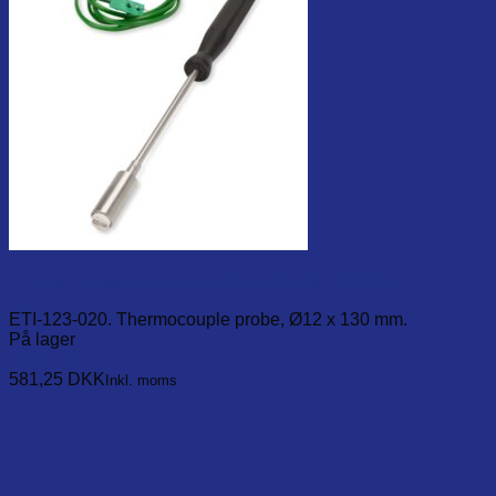
K-Type Heavy duty surface probe Ø12 x 130 mm
ETI-123-020. Thermocouple probe, Ø12 x 130 mm.
På lager
Læg i kurv
581,25
DKK
Inkl. moms