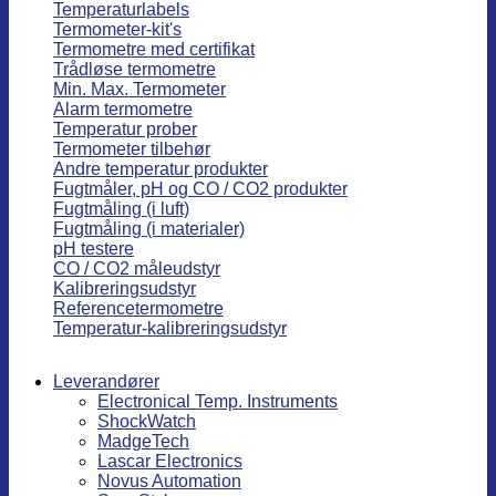
Temperaturlabels
Termometer-kit's
Termometre med certifikat
Trådløse termometre
Min. Max. Termometer
Alarm termometre
Temperatur prober
Termometer tilbehør
Andre temperatur produkter
Fugtmåler, pH og CO / CO2 produkter
Fugtmåling (i luft)
Fugtmåling (i materialer)
pH testere
CO / CO2 måleudstyr
Kalibreringsudstyr
Referencetermometre
Temperatur-kalibreringsudstyr
Leverandører
Electronical Temp. Instruments
ShockWatch
MadgeTech
Lascar Electronics
Novus Automation