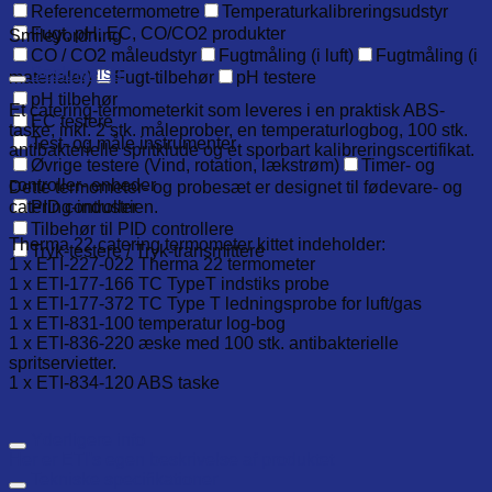
Referencetermometre
Temperaturkalibreringsudstyr
Fugt, pH, EC, CO/CO2 produkter
Smileyordning
CO / CO2 måleudstyr
Fugtmåling (i luft)
Fugtmåling (i
Beskrivelse
materialer)
Fugt-tilbehør
pH testere
pH tilbehør
Et catering-termometerkit som leveres i en praktisk ABS-
EC testere
taske, inkl. 2 stk. måleprober, en temperaturlogbog, 100 stk.
Test- og måle instrumenter
antibakterielle spritklude og et sporbart kalibreringscertifikat.
Øvrige testere (Vind, rotation, lækstrøm)
Timer- og
controller- enheder
Dette termometer- og probesæt er designet til fødevare- og
catering-industrien.
PID controller
Tilbehør til PID controllere
Therma 22 catering termometer kittet indeholder:
Tryk-testere / Tryk-transmittere
1 x ETI-227-022 Therma 22 termometer
1 x ETI-177-166 TC TypeT indstiks probe
1 x ETI-177-372 TC Type T ledningsprobe for luft/gas
1 x ETI-831-100 temperatur log-bog
1 x ETI-836-220 æske med 100 stk. antibakterielle
spritservietter.
1 x ETI-834-120 ABS taske
Yderligere info
Her er ETI's egen beskrivelse af produktet
Tekniske specifikationer