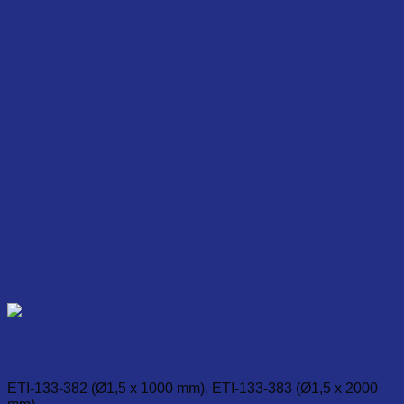
options
may
be
chosen
on
the
product
page
TC Type-K Glasfiber ledningssensor m. blottet målepunkt.
-60 til +350°C. 2 længder.
ETI-133-382 (Ø1,5 x 1000 mm), ETI-133-383 (Ø1,5 x 2000