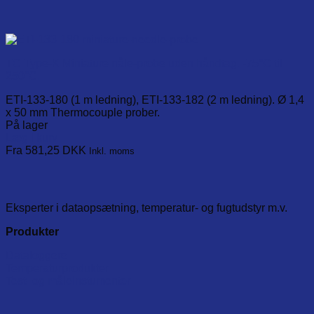
TC Type-K Miniature nåle-probe uden håndtag. -75°C til
250°C.
ETI-133-180 (1 m ledning), ETI-133-182 (2 m ledning). Ø 1,4
x 50 mm Thermocouple prober.
På lager
Læg i kurv
This
Fra 581,25
DKK
Inkl. moms
product
has
multiple
variants.
Eksperter i dataopsætning, temperatur- og fugtudstyr m.v.
The
options
Produkter
may
be
Dataloggere
chosen
Temperaturprodukter
on
Test- og måleinstumenter
the
product
page