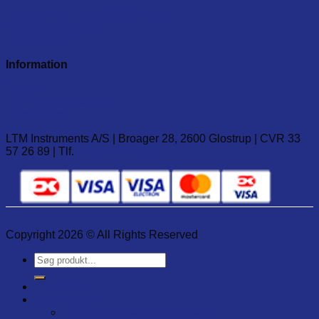
Fugtmåler, pH og CO/CO2 udstyr
Kalibreringsudstyr
Leverandører
Information
Om os
Handelsbetingelser
Forsendelse
LTM Instruments A/S | Broager 28, 2600 Glostrup | CVR 33
57 26 89 | Tlf.
(+45) 7020 2848
Copyright 2026 © All Rights Reserved
Søg
efter:
Produkter
Leverandører
Electronical Temp. Instruments