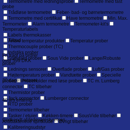
Termometre med ledningsprobe
Termometre med fast
probe
Trådløse termometre
Feber- bad- og børnetermometre
Termometre med certifikat
Have termometre
Min. Max.
Termometer
Alarm termometre
Termometer-kit's
Temperaturlabels
Labels thermokasser
Tilbud
Andre temperatur produkter
Temperatur prober
Thermocouple prober (TC)
Indstiks prober
Fri fragt på ordrer
Standard prober
Sous Vide prober
Lange/Robuste
over 599 DKK
prober
Lednings sensorer
Overflade prober
Luft/Gas prober
Højtemperaturs prober
Vandtætte prober
Specielle
30 dages returret
prober
Probeholder med løse prober
TC m. Lumberg
connector
TC tilbehør
Thermistor prober
Jack connector
Lumberger connector
40 års erfaring
RTD prober
Termometer tilbehør
Tasker / etuier
Køkken-timere
SousVide tilbehør
Godkendt af fødevarestyrelsen
Antibakterielle spritklude
Øvrigt tilbehør
Kalibreringsudstyr