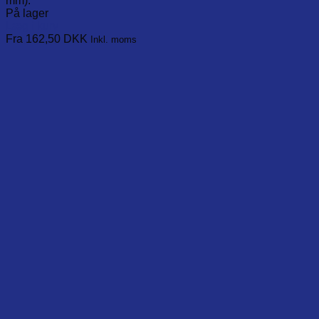
mm).
På lager
Læg i kurv
This
Fra 162,50
DKK
Inkl. moms
product
has
multiple
variants.
The
options
may
be
chosen
on
the
product
page