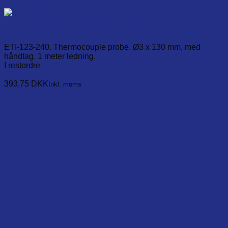
Type K binder probe Ø3 x 130 mm hex handle 1 meter
ETI-123-240. Thermocouple probe. Ø3 x 130 mm, med
håndtag. 1 meter ledning.
I restordre
Læg i kurv
393,75
DKK
Inkl. moms