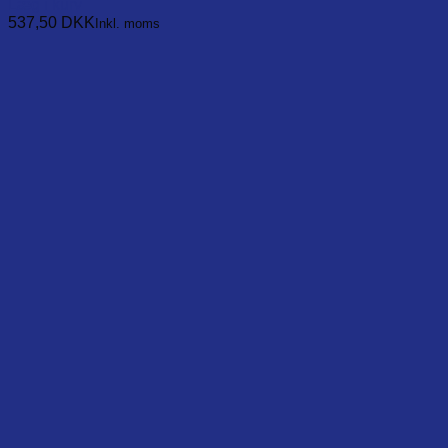
Læg i kurv
537,50
DKK
Inkl. moms