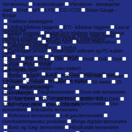
Vandniveau
Væskelækage
Vibrationer - bevægelse -
stød
Vind
pH
LYS
CO / CO2
Strain Gauge -
Bridge
Trådløse dataloggere
UbiBot trådløse loggere
ETI - trådløse loggere
Lascar
Leverandør
- trådløse loggere
MadgeTech trådløse loggere
Novus
BSTI - ScianTech
Electronical Temp. Instruments
trådløse loggere
SpotSee trådløse dataloggere
Lascar Electronics
MadgeTech
Novus Automation
Datalogger tilbehør
ScanStyle
ShockWatch
UbiBot
Datalogger prober
Datalogger software og PC-kabler
Farve
m.v.
Tryksensorer
Øvrigt tilbehør
None
Blå
Grøn
Gul
Rød
Hvid
Grå
Sort
Temperatur produkter
Orange
Pink
Violet
Analoge Termometre (uden batteri)
Ledningslængde
Rum - ude/inde
Køl/Frys
Ovn/Grill/Stege/Koge
Nulstil
Ingen ledning
500 mm
700 mm
1 meter
Fødevarer
Industrielle
Øvrige analoge
1,2 meter
2 meter
3 meter
5 meter
10 meter
15
Fødevare-termometre
meter
Snoet ledning
Thermapen
Stegetermometre
Sous vide termometre
Filtrer efter pris
Grill termometer
Termometre til egenkontrol
0 - 500 DKK
500 - 2.000 DKK
2.000 - 4.000 DKK
Køle-fryse-termometre
Infrarøde termometre
Ovn
4.000 - 6.000 DKK
Over 6.000 DKK
termometre
Industielle termometre
Reference termometre
Luft-gas-termometre
Overfladetemperatur produkter
Øvrige digitale termometre
Bord- og Væg- termometre
Håndholdte termometre