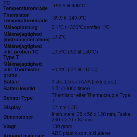
TC
-199,9 til 400°C
Temperaturområde
Thermistor
-39,9 til 149,9°C
Temperaturområde
Måleopløsning
0,1°C til 300°Cderefter 1°C
Målenøjagtighed
±0,2°C
(instrumentet alene)
Målenøjagtighed
inkl. proben TC
±0,5°C (-50 til 150°C)
Type T
Målenøjagtighed
inkl. Thermistor
±0,4°C (-25 til 110°C)
probe
Batteri
3 stk. 1,5 volt AAA (inkluderet)
Batteri levetid
5 år (10000 timer)
Thermistor eller Thermocouple Type
Sensor Type
T
Display
12 mm LCD
Instrument: 26 x 56 x 128 mm, Taske:
Dimensioner
230 x 270 x 80 mm
Vægt
130 gram
ABS plastik som inkluderer
Apparat materiale