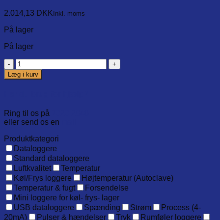
2.014,13
DKK
Inkl. moms
På lager
På lager
Therma
22,
Læg i kurv
Fødevaretilberednings
termometerkit
Har du brug for hjælp?
med
kalibreringscertifikat
Ring til os på
7020 2848
antal
eller send os en
mail
Produktkategori
Dataloggere
Standard dataloggere
Luftkvalitet
Temperatur
Køl/Frys loggere
Højtemperatur (Autoclave)
Temperatur & fugt
Forsendelse
Mini loggere for køl- frys- lager
USB dataloggere
Spænding
Strøm
Process (4-
20mA)
Pulser & hændelser
Tryk
Rumføler loggere