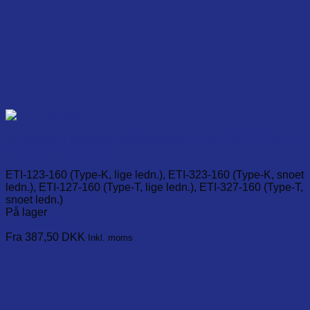
TC Type-K/T standard indstiksprobe, -75 til +250°C, Ø 3,3 x
130 mm, (1 m. ledning).
ETI-123-160 (Type-K, lige ledn.), ETI-323-160 (Type-K, snoet
ledn.), ETI-127-160 (Type-T, lige ledn.), ETI-327-160 (Type-T,
snoet ledn.)
På lager
Læg i kurv
This
Fra 387,50
DKK
Inkl. moms
product
has
multiple
variants.
The