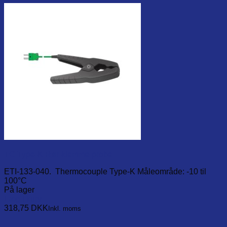
TC Type-K Rør-klemme probe
ETI-133-040. Thermocouple Type-K Måleområde: -10 til
100°C
På lager
Læg i kurv
318,75
DKK
Inkl. moms