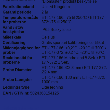
"Biomaster" produkt beskyttelse
Fabrikationsland
United Kingdom
Garanti periode
2 år
Temperaturområde
ETI-177-166: -75 til 250°C / ETI-177-
for proberne
372: -75 til 250°C
Vand / støv
IP65 Beskyttelse
beskyttelse
Måleskala
Celsius
Certificering
Gratis sporbart kalibrerings certifikat
Målenøjagtighed for
ETI-177-166: ±0,2°C, -20 °C til 70°C /
prober
ETI-177-372: ±0,2 °C, -20°C til 70°C
Reaktionstid for
ETI-177-166:Mindre end 5 Sek. / ETI-
proberne
177-372: 1 Sek.
ETI-177-166: Ø3,3 mm / ETI-177-372:
Probe Diameter
Ø2,4 mm
ETI-177-166: 130 mm / ETI-177-372:
Probe Længder
1000 mm
Lednings type
Lige ledning
EAN / GTIN nr.
5024368154125
Relaterede varer