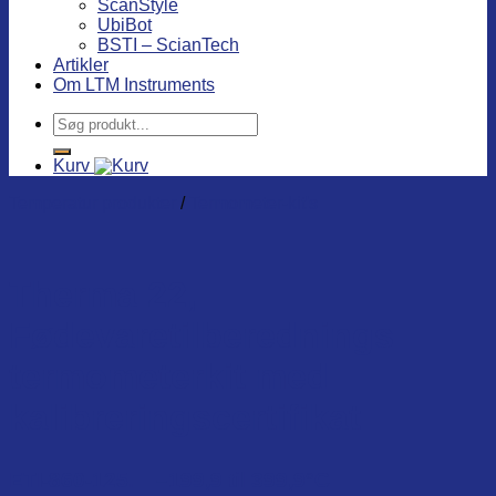
ScanStyle
UbiBot
BSTI – ScianTech
Artikler
Om LTM Instruments
Søg
efter:
Kurv
Temperatur produkter
/
Termometer-kit's
Therma 22,
Fødevaretilberednings
termometerkit med
kalibreringscertifikat
ETI-860-125. –
199,9 til 399,9°C