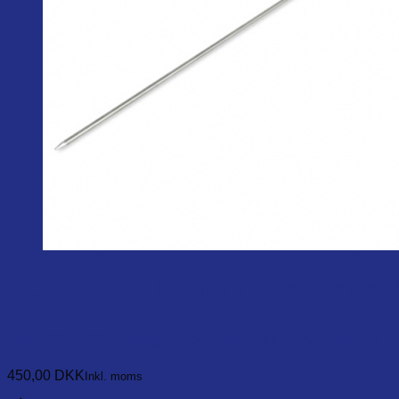
TC Type-K Lang indstiksprobe
ETI-123-168. Hurtigreagerende Thermocouple p
450,00
DKK
Inkl. moms