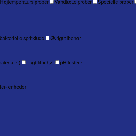
Højtemperaturs prober
Vandtætte prober
Specielle prober
bakterielle spritklude
Øvrigt tilbehør
aterialer)
Fugt-tilbehør
pH testere
ller- enheder