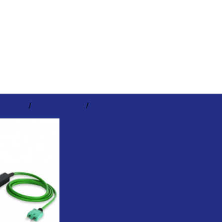
er (TC)
/
Indstiks prober
/
Standard prober