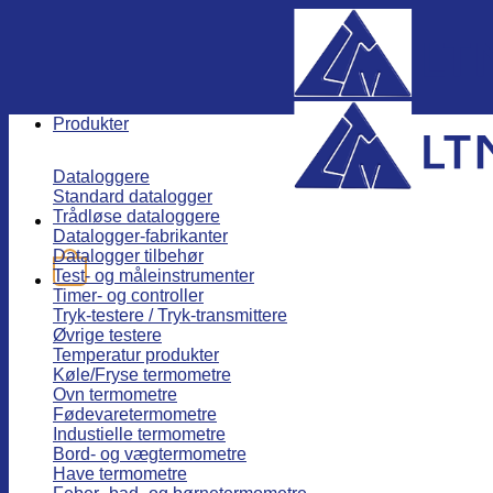
Fortsæt
til
indhold
Produkter
Dataloggere
Standard datalogger
Trådløse dataloggere
Datalogger-fabrikanter
Datalogger tilbehør
Test- og måleinstrumenter
Timer- og controller
Tryk-testere / Tryk-transmittere
Øvrige testere
Temperatur produkter
Køle/Fryse termometre
Ovn termometre
Fødevaretermometre
Industielle termometre
Bord- og vægtermometre
Have termometre