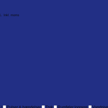
k.
Inkl. moms
)
Pulser & hændelser
Tryk
Rumføler loggere
Vandniv