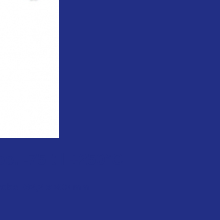
. -75 til +250°C
robe. Ø3,3 x 300 mm