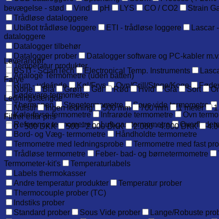
bevægelse - stød
Vind
pH
LYS
CO / CO2
Strain G
Trådløse dataloggere
UbiBot trådløse loggere
ETI - trådløse loggere
Lascar -
dataloggere
Datalogger tilbehør
Datalogger prober
Datalogger software og PC-kabler m.v
Leverandør
Temperatur produkter
BSTI - ScianTech
Electronical Temp. Instruments
Lasca
Analoge Termometre (uden batteri)
Farve
Rum - ude/inde
Køl/Frys
Ovn/Grill/Stege/Koge
Føde
None
Blå
Grøn
Gul
Rød
Hvid
Grå
Sort
O
Fødevare-termometre
Ledningslængde
Thermapen
Stegetermometre
Sous vide termometre
Nulstil
Ingen ledning
500 mm
700 mm
1 meter
1
Køle-fryse-termometre
Infrarøde termometre
Ovn termo
Filtrer efter pris
Reference termometre
Luft-gas-termometre
Overfladet
0 - 500 DKK
500 - 2.000 DKK
2.000 - 4.000 DKK
4.0
Bord- og Væg- termometre
Håndholdte termometre
Termometre med ledningsprobe
Termometre med fast pr
Trådløse termometre
Feber- bad- og børnetermometre
Termometer-kit's
Temperaturlabels
Labels thermokasser
Andre temperatur produkter
Temperatur prober
Thermocouple prober (TC)
Indstiks prober
Standard prober
Sous Vide prober
Lange/Robuste pro