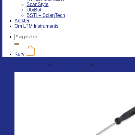
ScanStyle
UbiBot
BSTI – ScianTech
Artikler
Om LTM Instruments
Søg
efter:
Kurv
Temperatur produkter
/
Temperatur prober
/
Thermocouple prob