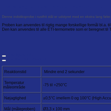
Ekstra lang temperaturprobe. Thermocouple Ty
Denne indstiksprobe i rustfrit stål er udstyret med en ekstra lang føler
Proben kan anvendes til rigtig mange forskellige formål bl.a. ti
Den kan anvendes til alle ETI-termometre som er beregnet til
Yderligere info
Tekniske specifikationer
Reaktionstid
Mindre end 2 sekunder
Temperatur
-75 til +250°C
måleområde
Nøjagtighed
±0,5°C imellem 0 og 100°C (High Accu
Mål (måleproben)
Ø3,3 x 100 mm