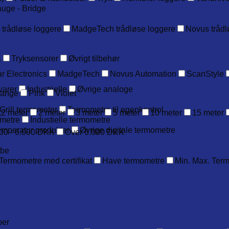
auge - Bridge
 trådløse loggere
MadgeTech trådløse loggere
Novus trådl
.
Tryksensorer
Øvrigt tilbehør
r Electronics
MadgeTech
Novus Automation
ScanStyle
varer
Industrielle
Øvrige analoge
range
Pink
Violet
Grill termometer
Termometre til egenkontrol
,2 meter
2 meter
3 meter
5 meter
10 meter
15 meter
metre
Industielle termometre
emperatur produkter
Øvrige digitale termometre
00 - 6.000 DKK
Over 6.000 DKK
obe
Termometre med certifikat
Have termometre
Min. Max. Ter
ber