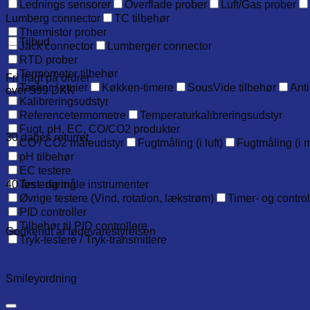
Lednings sensorer
Overflade prober
Luft/Gas prober
Lumberg connector
TC tilbehør
Thermistor prober
Tilbud
Jack connector
Lumberger connector
RTD prober
Termometer tilbehør
Fri fragt på ordrer
Tasker / etuier
Køkken-timere
SousVide tilbehør
Anti
over 599 DKK
Kalibreringsudstyr
Referencetermometre
Temperaturkalibreringsudstyr
Fugt, pH, EC, CO/CO2 produkter
30 dages returret
CO / CO2 måleudstyr
Fugtmåling (i luft)
Fugtmåling (i m
pH tilbehør
EC testere
40 års erfaring
Test- og måle instrumenter
Øvrige testere (Vind, rotation, lækstrøm)
Timer- og contro
PID controller
Tilbehør til PID controllere
Godkendt af fødevarestyrelsen
Tryk-testere / Tryk-transmittere
Smileyordning
Beskrivelse