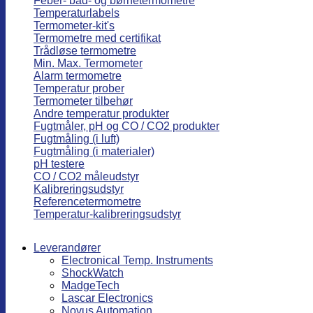
Feber- bad- og børnetermometre
Temperaturlabels
Termometer-kit's
Termometre med certifikat
Trådløse termometre
Min. Max. Termometer
Alarm termometre
Temperatur prober
Termometer tilbehør
Andre temperatur produkter
Fugtmåler, pH og CO / CO2 produkter
Fugtmåling (i luft)
Fugtmåling (i materialer)
pH testere
CO / CO2 måleudstyr
Kalibreringsudstyr
Referencetermometre
Temperatur-kalibreringsudstyr
Leverandører
Electronical Temp. Instruments
ShockWatch
MadgeTech
Lascar Electronics
Novus Automation