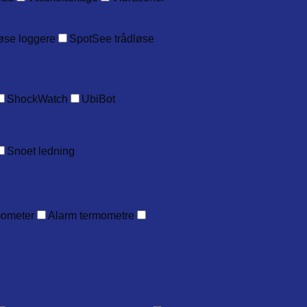
øse loggere
SpotSee trådløse
ShockWatch
UbiBot
Snoet ledning
mometer
Alarm termometre