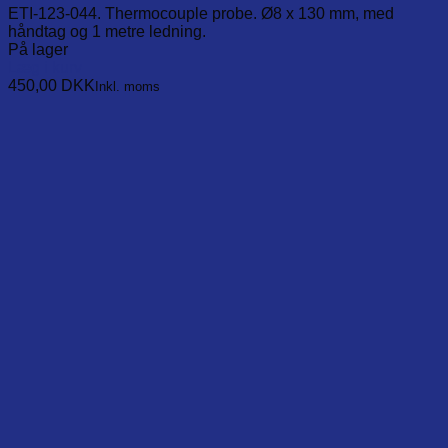
ETI-123-044. Thermocouple probe. Ø8 x 130 mm, med
håndtag og 1 metre ledning.
På lager
Læg i kurv
450,00
DKK
Inkl. moms