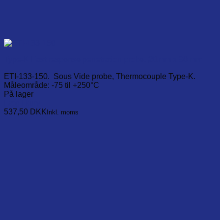
Type-K Fast response penetration probe, Ø1mm x 90 mm
ETI-133-150. Sous Vide probe, Thermocouple Type-K.
Måleområde: -75 til +250°C
På lager
Læg i kurv
537,50
DKK
Inkl. moms