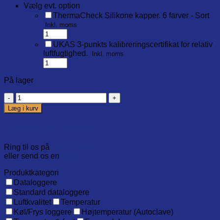
Vælg evt. option
ThermaCheck Silikone kapper. 6 farver - Sort
Inkl. moms
UKAS 3-punkts kalibreringscertifikat for relativ
luftfugtighed.
Inkl. moms
På lager
6500
Therma-
Læg i kurv
hygrometer
antal
Har du brug for hjælp?
Ring til os på
7020 2848
eller send os en
mail
Produktkategori
Dataloggere
Standard dataloggere
Luftkvalitet
Temperatur
Køl/Frys loggere
Højtemperatur (Autoclave)