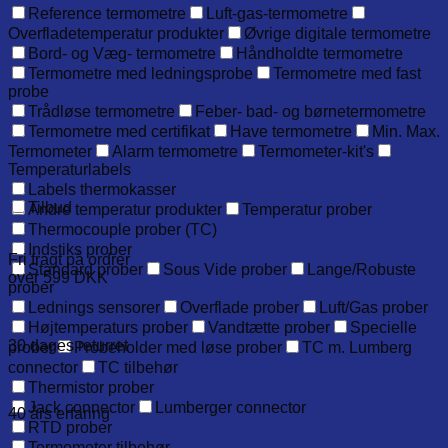
Reference termometre
Luft-gas-termometre
Overfladetemperatur produkter
Øvrige digitale termometre
Bord- og Væg- termometre
Håndholdte termometre
Termometre med ledningsprobe
Termometre med fast
probe
Trådløse termometre
Feber- bad- og børnetermometre
Termometre med certifikat
Have termometre
Min. Max.
Termometer
Alarm termometre
Termometer-kit's
Temperaturlabels
Labels thermokasser
Tilbud
Andre temperatur produkter
Temperatur prober
Thermocouple prober (TC)
Indstiks prober
Fri fragt på ordrer
Standard prober
Sous Vide prober
Lange/Robuste
over 599 DKK
prober
Lednings sensorer
Overflade prober
Luft/Gas prober
Højtemperaturs prober
Vandtætte prober
Specielle
30 dages returret
prober
Probeholder med løse prober
TC m. Lumberg
connector
TC tilbehør
Thermistor prober
Jack connector
Lumberger connector
40 års erfaring
RTD prober
Termometer tilbehør