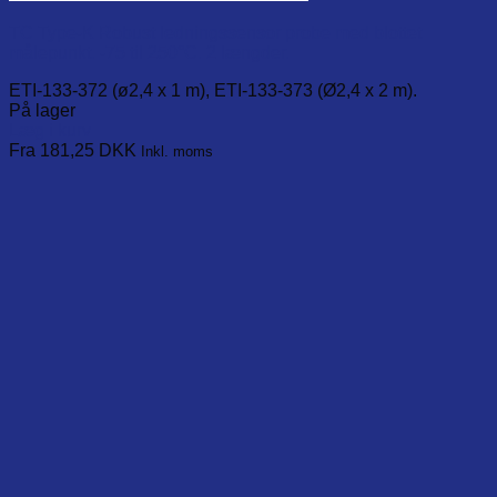
TC Type-K Robust ledningssensor probe med blottet
målepunkt. -75 til 250°C. 2 længder.
ETI-133-372 (ø2,4 x 1 m), ETI-133-373 (Ø2,4 x 2 m).
På lager
Læg i kurv
This
Fra 181,25
DKK
Inkl. moms
product
has
multiple
variants.
The
options
may
be
chosen
on
the
product
page