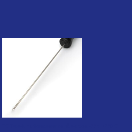
TC Type-K Hurtigreagerende nåle-probe. -75 til +250°C