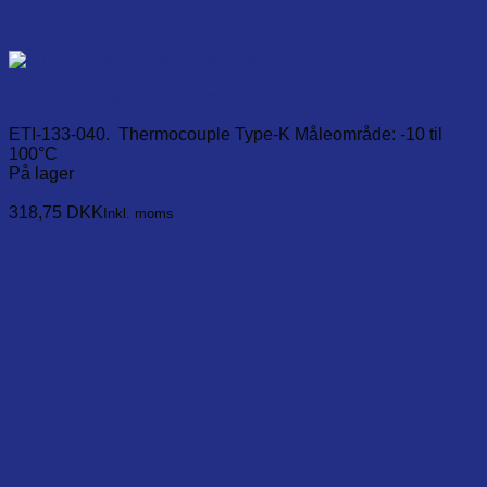
TC Type-K Rør-klemme probe
ETI-133-040. Thermocouple Type-K Måleområde: -10 til
100°C
På lager
Læg i kurv
318,75
DKK
Inkl. moms