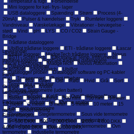
Temperatur & fugt
Forsendelse
Mini loggere for køl- frys- lager
USB dataloggere
Spænding
Strøm
Process (4-
20mA)
Pulser & hændelser
Tryk
Rumføler loggere
Vandniveau
Væskelækage
Vibrationer - bevægelse -
stød
Vind
pH
LYS
CO / CO2
Strain Gauge -
Bridge
Trådløse dataloggere
UbiBot trådløse loggere
ETI - trådløse loggere
Lascar
Leverandør
- trådløse loggere
MadgeTech trådløse loggere
Novus
BSTI - ScianTech
Electronical Temp. Instruments
trådløse loggere
SpotSee trådløse dataloggere
Lascar Electronics
MadgeTech
Novus Automation
Datalogger tilbehør
ScanStyle
ShockWatch
UbiBot
Datalogger prober
Datalogger software og PC-kabler
Farve
m.v.
Tryksensorer
Øvrigt tilbehør
None
Blå
Grøn
Gul
Rød
Hvid
Grå
Sort
Temperatur produkter
Orange
Pink
Violet
Analoge Termometre (uden batteri)
Ledningslængde
Rum - ude/inde
Køl/Frys
Ovn/Grill/Stege/Koge
Nulstil
Ingen ledning
500 mm
700 mm
1 meter
Fødevarer
Industrielle
Øvrige analoge
1,2 meter
2 meter
3 meter
5 meter
10 meter
15
Fødevare-termometre
meter
Snoet ledning
Thermapen
Stegetermometre
Sous vide termometre
Filtrer efter pris
Grill termometer
Termometre til egenkontrol
0 - 500 DKK
500 - 2.000 DKK
2.000 - 4.000 DKK
Køle-fryse-termometre
Infrarøde termometre
Ovn
4.000 - 6.000 DKK
Over 6.000 DKK
termometre
Industielle termometre