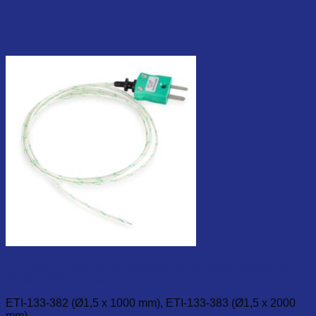
TC Type-K Glasfiber ledningssensor m. blottet målepunkt.
-60 til +350°C. 2 længder.
ETI-133-382 (Ø1,5 x 1000 mm), ETI-133-383 (Ø1,5 x 2000
mm).