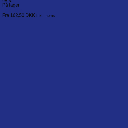
På lager
Læg i kurv
This
Fra 162,50
DKK
Inkl. moms
product
has
multiple
variants.
The
options
may
be
chosen
on
the
product
page