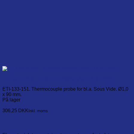
TC Type-K Stik-monteret indstiksprobe, -75 til +250°C.
ETI-133-151. Thermocouple probe for bl.a. Sous Vide. Ø1,0
x 90 mm.
På lager
Læg i kurv
306,25
DKK
Inkl. moms