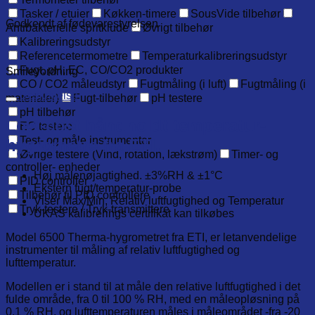
Tasker / etuier
Køkken-timere
SousVide tilbehør
Godkendt af fødevarestyrelsen
Antibakterielle spritklude
Øvrigt tilbehør
Kalibreringsudstyr
Referencetermometre
Temperaturkalibreringsudstyr
Fugt, pH, EC, CO/CO2 produkter
Smileyordning
CO / CO2 måleudstyr
Fugtmåling (i luft)
Fugtmåling (i
Beskrivelse
materialer)
Fugt-tilbehør
pH testere
pH tilbehør
Low-cost håndholdt temperatur-
EC testere
Test- og måle instrumenter
hygrometre fra ETI.
Øvrige testere (Vind, rotation, lækstrøm)
Timer- og
controller- enheder
Høj målenøjagtighed. ±3%RH & ±1°C
PID controller
Ekstern fugt/temperatur-probe
Tilbehør til PID controllere
Viser Max/Min, Relativ luftfugtighed og Temperatur
Tryk-testere / Tryk-transmittere
UKAS kalibrerings certifikat kan tilkøbes
Model 6500 Therma-hygrometret fra ETI, er letanvendelige
instrumenter til måling af relativ luftfugtighed og
lufttemperatur.
Modellen er i stand til at måle den relative luftfugtighed i det
fulde område, fra 0 til 100 % RH, med en måleopløsning på
0,1 % RH, og lufttemperaturen måles i måleområdet -fra -20