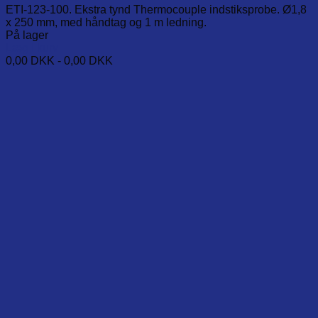
ETI-123-100. Ekstra tynd Thermocouple indstiksprobe. Ø1,8
x 250 mm, med håndtag og 1 m ledning.
På lager
Læg i kurv
0,00
DKK
-
0,00
DKK