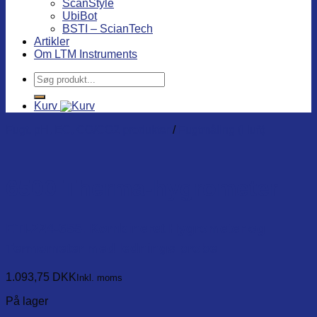
ScanStyle
UbiBot
BSTI – ScianTech
Artikler
Om LTM Instruments
Søg
efter:
Kurv
Fugt, pH, EC, CO/CO2 produkter
/
Fugtmåling (i luft)
6500 Therma-hygrometer
ETI-224-655. Kombineret Hygrometer og
Termometer med lednings probe
1.093,75
DKK
Inkl. moms
På lager