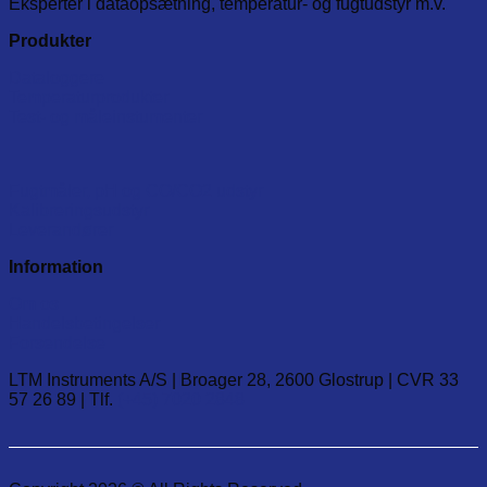
Eksperter i dataopsætning, temperatur- og fugtudstyr m.v.
Produkter
Dataloggere
Temperaturprodukter
Test- og måleinstumenter
Fugtmåler, pH og CO/CO2 udstyr
Kalibreringsudstyr
Leverandører
Information
Om os
Handelsbetingelser
Forsendelse
LTM Instruments A/S | Broager 28, 2600 Glostrup | CVR 33
57 26 89 | Tlf.
(+45) 7020 2848