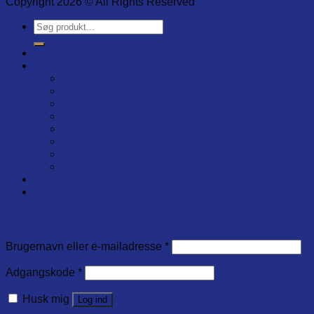
Copyright 2026 © All Rights Reserved
Søg
efter:
Produkter
Leverandører
Electronical Temp. Instruments
ShockWatch
MadgeTech
Lascar Electronics
Novus Automation
ScanStyle
UbiBot
BSTI – ScianTech
Artikler
Om LTM Instruments
Log ind
Brugernavn eller e-mailadresse
*
Adgangskode
*
Husk mig
Log ind