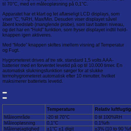
til 70°C, med en måleopløsning på 0,1°C.
Apparatet har et klart og let aflæseligt LCD displays, som
viser °C, %RH, Max/Min. Desuden viser displayet såvel
åbent kredsløb (manglende probe), som lavt batteri niveau,
og det har en “Hold” funktion, som fryser displayet indtil hold-
knappen igen aktiveres.
Med “Mode” knappen skiftes imellem visning af Temperatur
og Fugt.
Hygrometeret drives af tre stk. standard 1,5 volts AAA-
batterier med en forventet levetid på op til 10.000 timer. En
automatisk slukningsfunktion sørger for at slukke
termohygrometeret automatisk efter 10 minutter, hvilket
maksimerer batteriets levetid.
Yderligere info
Tekniske specifikationer
Temperature
Relativ luftfugti
Måleområde
-20 til 70°C
0 til 100%RH
Måleopløsning
0,1°C
0,1%rh
Målenøjagtighed
±1°C ±1 digit
±3% (10 to 90 %r