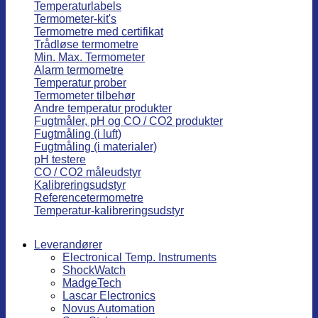
Temperaturlabels
Termometer-kit's
Termometre med certifikat
Trådløse termometre
Min. Max. Termometer
Alarm termometre
Temperatur prober
Termometer tilbehør
Andre temperatur produkter
Fugtmåler, pH og CO / CO2 produkter
Fugtmåling (i luft)
Fugtmåling (i materialer)
pH testere
CO / CO2 måleudstyr
Kalibreringsudstyr
Referencetermometre
Temperatur-kalibreringsudstyr
Leverandører
Electronical Temp. Instruments
ShockWatch
MadgeTech
Lascar Electronics
Novus Automation