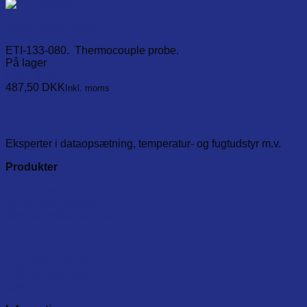
Velcro Pipe Probe
ETI-133-080. Thermocouple probe.
På lager
Læg i kurv
487,50
DKK
Inkl. moms
Eksperter i dataopsætning, temperatur- og fugtudstyr m.v.
Produkter
Dataloggere
Temperaturprodukter
Test- og måleinstumenter
Fugtmåler, pH og CO/CO2 udstyr
Kalibreringsudstyr
Leverandører