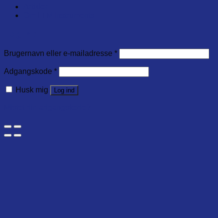
Artikler
Om LTM Instruments
Log ind
Brugernavn eller e-mailadresse
*
Adgangskode
*
Husk mig
Log ind
Mistet din adgangskode?