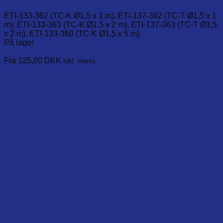
ETI-133-362 (TC-K Ø1,5 x 1 m), ETI-137-362 (TC-T Ø1,5 x 1
m), ETI-133-363 (TC-K Ø1,5 x 2 m), ETI-137-363 (TC-T Ø1,5
x 2 m), ETI-133-360 (TC-K Ø1,5 x 5 m).
På lager
Læg i kurv
This
Fra 125,00
DKK
Inkl. moms
product
has
multiple
variants.
The
options
may
be
chosen
on
the
product
page