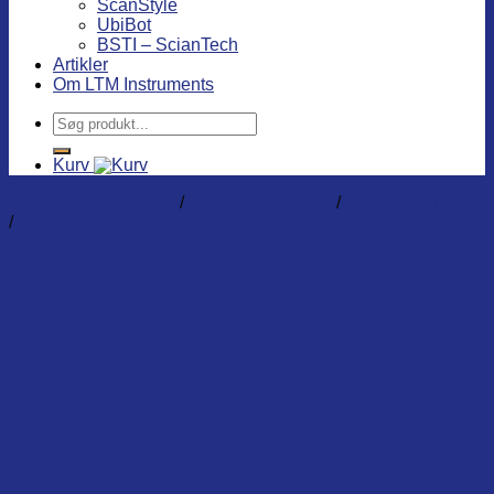
ScanStyle
UbiBot
BSTI – ScianTech
Artikler
Om LTM Instruments
Søg
efter:
Kurv
Temperatur produkter
/
Temperatur prober
/
Thermistor prober
/
Jack connector
ChefAlarm Pro-Series
needle probe
ETI-810-072. Thermistor ovn-probe for ETI
termometrene ChefAlarm, Smoke og DOT.