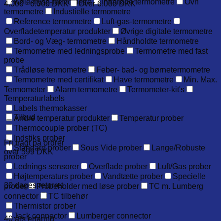
Køle-fryse-termometre
Infrarøde termometre
Ovn
4.000 - 6.000 DKK
Over 6.000 DKK
termometre
Industielle termometre
Reference termometre
Luft-gas-termometre
Overfladetemperatur produkter
Øvrige digitale termometre
Bord- og Væg- termometre
Håndholdte termometre
Termometre med ledningsprobe
Termometre med fast
probe
Trådløse termometre
Feber- bad- og børnetermometre
Termometre med certifikat
Have termometre
Min. Max.
Termometer
Alarm termometre
Termometer-kit's
Temperaturlabels
Labels thermokasser
Tilbud
Andre temperatur produkter
Temperatur prober
Thermocouple prober (TC)
Indstiks prober
Fri fragt på ordrer
Standard prober
Sous Vide prober
Lange/Robuste
over 599 DKK
prober
Lednings sensorer
Overflade prober
Luft/Gas prober
Højtemperaturs prober
Vandtætte prober
Specielle
30 dages returret
prober
Probeholder med løse prober
TC m. Lumberg
connector
TC tilbehør
Thermistor prober
Jack connector
Lumberger connector
40 års erfaring