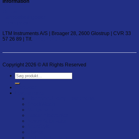
Information
Om os
Handelsbetingelser
Forsendelse
LTM Instruments A/S | Broager 28, 2600 Glostrup | CVR 33
57 26 89 | Tlf.
(+45) 7020 2848
Copyright 2026 © All Rights Reserved
Søg
efter:
Produkter
Leverandører
Electronical Temp. Instruments
ShockWatch
MadgeTech
Lascar Electronics
Novus Automation
ScanStyle
UbiBot
BSTI – ScianTech