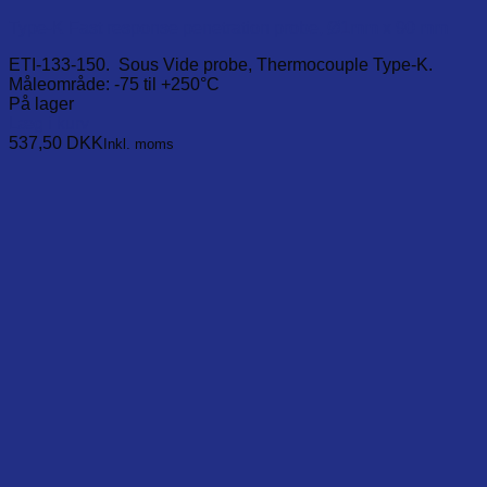
Type-K Fast response penetration probe, Ø1mm x 90 mm
ETI-133-150. Sous Vide probe, Thermocouple Type-K.
Måleområde: -75 til +250°C
På lager
Læg i kurv
537,50
DKK
Inkl. moms