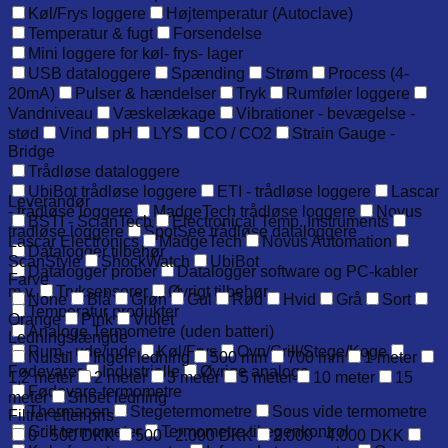
Køl/Frys loggere
Højtemperatur (Autoclave)
Temperatur & fugt
Forsendelse
Mini loggere for køl- frys- lager
USB dataloggere
Spænding
Strøm
Process (4-
20mA)
Pulser & hændelser
Tryk
Rumføler loggere
Vandniveau
Væskelækage
Vibrationer - bevægelse -
stød
Vind
pH
LYS
CO / CO2
Strain Gauge -
Bridge
Trådløse dataloggere
UbiBot trådløse loggere
ETI - trådløse loggere
Lascar
Leverandør
- trådløse loggere
MadgeTech trådløse loggere
Novus
BSTI - ScianTech
Electronical Temp. Instruments
trådløse loggere
SpotSee trådløse dataloggere
Lascar Electronics
MadgeTech
Novus Automation
Datalogger tilbehør
ScanStyle
ShockWatch
UbiBot
Datalogger prober
Datalogger software og PC-kabler
Farve
m.v.
Tryksensorer
Øvrigt tilbehør
None
Blå
Grøn
Gul
Rød
Hvid
Grå
Sort
Temperatur produkter
Orange
Pink
Violet
Analoge Termometre (uden batteri)
Ledningslængde
Rum - ude/inde
Køl/Frys
Ovn/Grill/Stege/Koge
Nulstil
Ingen ledning
500 mm
700 mm
1 meter
Fødevarer
Industrielle
Øvrige analoge
1,2 meter
2 meter
3 meter
5 meter
10 meter
15
Fødevare-termometre
meter
Snoet ledning
Thermapen
Stegetermometre
Sous vide termometre
Filtrer efter pris
Grill termometer
Termometre til egenkontrol
0 - 500 DKK
500 - 2.000 DKK
2.000 - 4.000 DKK