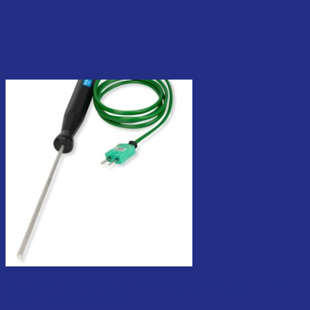
TC Type-K Stiv flad probe, til måling imellem pakker, -75 til
250°C. To probelængder.