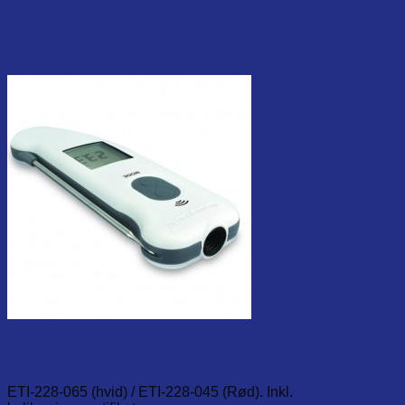
Thermapen med kombineret indstiksprobe- og Infrarødt-
termometer
ETI-228-065 (hvid) / ETI-228-045 (Rød). Inkl.