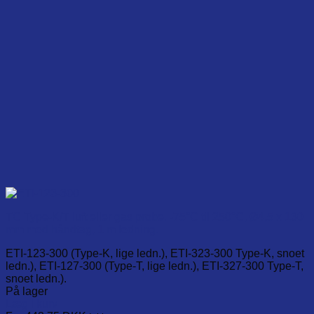
TC Type-K/T luft eller gas probe. -75°C til 250°C, Ø4,5 x 130
mm med håndtag, 1 m ledning.
ETI-123-300 (Type-K, lige ledn.), ETI-323-300 Type-K, snoet
ledn.), ETI-127-300 (Type-T, lige ledn.), ETI-327-300 Type-T,
snoet ledn.).
På lager
Læg i kurv