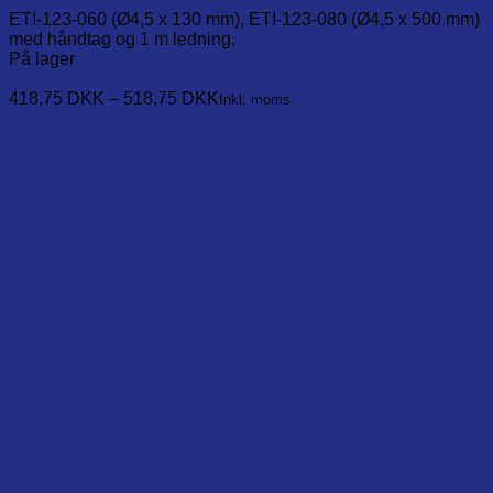
ETI-123-060 (Ø4,5 x 130 mm), ETI-123-080 (Ø4,5 x 500 mm)
med håndtag og 1 m ledning.
På lager
Læg i kurv
This
418,75
DKK
–
518,75
DKK
Inkl. moms
product
has
multiple
variants.
The
options
may
be
chosen
on
the
product
page