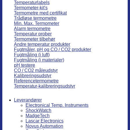
Temperaturlabels
Termometer-kit's
Termometre med certifikat
Trådløse termometre
Min. Max. Termometer
Alarm termometre
Temperatur prober
Termometer tilbehør
Andre temperatur produkter
Fugtmåler, pH og CO / CO2 produkter
Fugtmåling (i luft)
Fugtmåling (i materialer)
pH testere
CO / CO2 måleudstyr
Kalibreringsudstyr
Referencetermometre
Temperatur-kalibreringsudstyr
Leverandører
Electronical Temp. Instruments
ShockWatch
MadgeTech
Lascar Electronics
Novus Automation