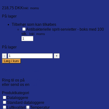
218,75
DKK
Inkl. moms
På lager
Tilbehør som kan tilkøbes
Antibakterielle sprit-servietter - boks med 100
stk.
Inkl. moms
På lager
ChefAlarm
Pro-
Læg i kurv
Series
needle
Har du brug for hjælp?
probe
antal
Ring til os på
7020 2848
eller send os en
mail
Produktkategori
Dataloggere
Standard dataloggere
Luftkvalitet
Temperatur