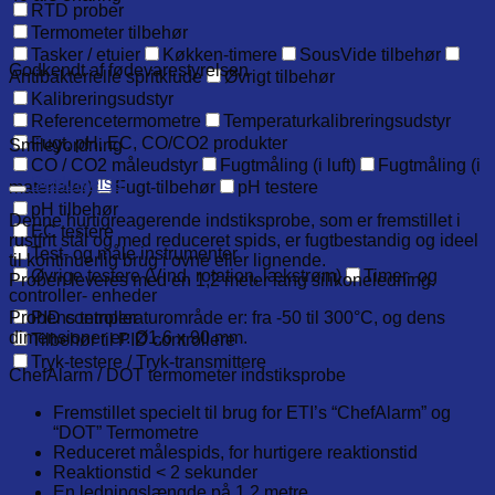
RTD prober
Termometer tilbehør
Tasker / etuier
Køkken-timere
SousVide tilbehør
Godkendt af fødevarestyrelsen
Antibakterielle spritklude
Øvrigt tilbehør
Kalibreringsudstyr
Referencetermometre
Temperaturkalibreringsudstyr
Fugt, pH, EC, CO/CO2 produkter
Smileyordning
CO / CO2 måleudstyr
Fugtmåling (i luft)
Fugtmåling (i
Beskrivelse
materialer)
Fugt-tilbehør
pH testere
pH tilbehør
Denne hurtigreagerende indstiksprobe, som er fremstillet i
EC testere
rustfrit stål og med reduceret spids, er fugtbestandig og ideel
Test- og måle instrumenter
til kontinuerlig brug i ovne eller lignende.
Øvrige testere (Vind, rotation, lækstrøm)
Timer- og
Proben leveres med en 1,2 meter lang silikoneledning.
controller- enheder
Probens temperaturområde er: fra -50 til 300°C, og dens
PID controller
dimensioner er: Ø1,6 x 90 mm.
Tilbehør til PID controllere
Tryk-testere / Tryk-transmittere
ChefAlarm / DOT termometer indstiksprobe
Fremstillet specielt til brug for ETI’s “ChefAlarm” og
“DOT” Termometre
Reduceret målespids, for hurtigere reaktionstid
Reaktionstid < 2 sekunder
En ledningslængde på 1,2 metre