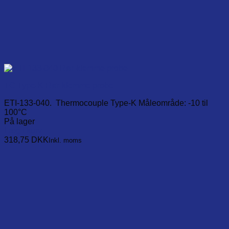
TC Type-K Rør-klemme probe
ETI-133-040. Thermocouple Type-K Måleområde: -10 til
100°C
På lager
Læg i kurv
318,75
DKK
Inkl. moms