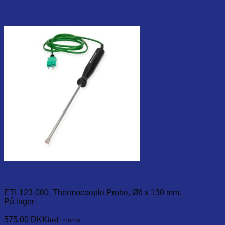
K-Type surface probe Ø6 x 130 mm
ETI-123-000. Thermocouple Probe, Ø6 x 130 mm.
På lager
Læg i kurv
575,00
DKK
Inkl. moms