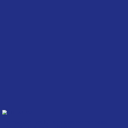
Thermocouple Type K/T ledningssensor med blottet
målepunkt, -75 til 250°C, 3 længder.